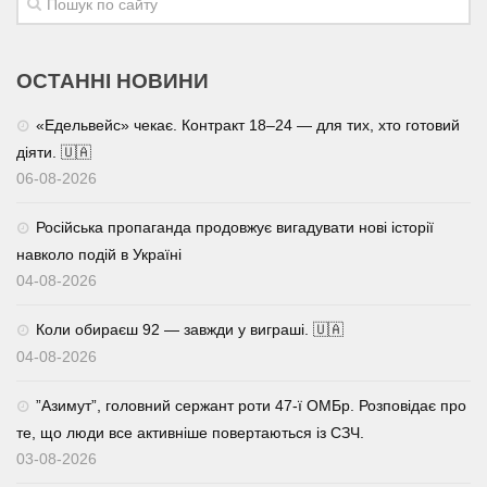
ОСТАННІ НОВИНИ
«Едельвейс» чекає. Контракт 18–24 — для тих, хто готовий
діяти. 🇺🇦
06-08-2026
Російська пропаганда продовжує вигадувати нові історії
навколо подій в Україні
04-08-2026
Коли обираєш 92 — завжди у виграші. 🇺🇦
04-08-2026
⁨”Азимут”, головний сержант роти 47-ї ОМБр. Розповідає про
те, що люди все активніше повертаються із СЗЧ.
03-08-2026