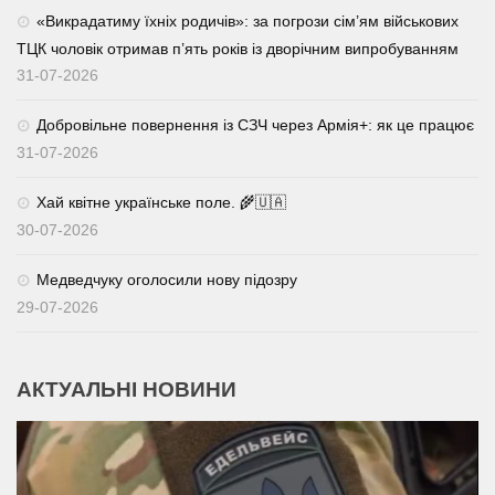
«Викрадатиму їхніх родичів»: за погрози сім’ям військових
ТЦК чоловік отримав п’ять років із дворічним випробуванням
31-07-2026
Добровільне повернення із СЗЧ через Армія+: як це працює
31-07-2026
Хай квітне українське поле. 🌾🇺🇦
30-07-2026
Медведчуку оголосили нову підозру
29-07-2026
АКТУАЛЬНІ НОВИНИ