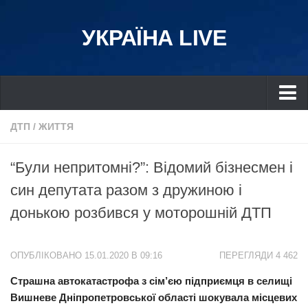
УКРАЇНА LIVE
Україна
ДТП
/
ЖИТТЯ
Київ
“Були непритомні?”: Відомий бізнесмен і
Дніпро
син депутата разом з дружиною і
Львів
донькою розбився у моторошній ДТП
Івано-Франківськ
Харків
ОПУБЛІКОВАНО 15.01.2020 В 09:16
ПЕРЕГЛЯДИ 4 462
Донбас
Страшна автокатастрофа з сім’єю підприємця в селищі
Одеса
Вишневе Дніпропетровської області шокувала місцевих
Схід