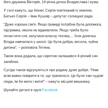
його дружина Вікторія, 14-річна дочка Владислава і кума.
У селі кажуть, що бізнес Сергія пов’язаний із землею.
Батько Сергія – Іван Кушнір – депутат селищної ради.
“Дуже хороша сім’я. Якщо громаді потрібна була допомога,
підтримка, ніколи не відмовляли. Якщо треба було
почистити сніг, залучали власну техніку… Їхня донечка
Влада навчалася у школі. Це була добра, весела, чуйна
дитина”, – розповіла Тетяна.
Також вона додала, що сиротою залишився 4-річний син
загиблих.
Сусіди також відгукуються про родину дуже добре. “Нам
всім важко повірити в те, що трапилося. Це були такі чудові
люди, їм би жити і жити!” – кажуть місцеві мешканці.
Шукайте деталі в групі
Facebook