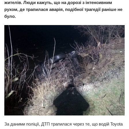
жителів. Люди кажуть, що на дорозі з інтенсивним
Прикарпаття
рухом, де трапилася аварія, подібної трагедії раніше не
було.
Економіка
Політика
Світ
Цікаво
Наука
Технології
Історії
Рецепти
Привітання
Здоров’я
Події
За даними поліції, ДТП трапилася через те, що водій Toyota
Кримінал