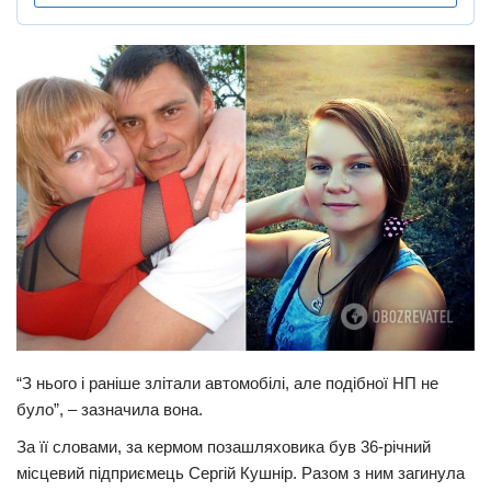
“З нього і раніше злітали автомобілі, але подібної НП не
було”, – зазначила вона.
За її словами, за кермом позашляховика був 36-річний
місцевий підприємець Сергій Кушнір. Разом з ним загинула