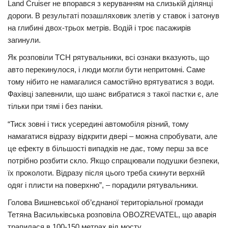
Land Cruiser не впорався з керуванням на слизькій ділянці
дороги. В результаті позашляховик злетів у ставок і затонув
Трагедії
на глибині двох-трьох метрів. Водій і троє пасажирів
Курйози
загинули.
Суспільство
Як розповіли ТСН рятувальники, всі ознаки вказують, що
Культура
авто перекинулося, і люди могли бути непритомні. Саме
тому нібито не намагалися самостійно врятуватися з води.
Шоу-біз
Фахівці запевнили, що шанс вибратися з такої пастки є, але
тільки при тямі і без паніки.
#Війна
“Тиск зовні і тиск усередині автомобіля різний, тому
намагатися відразу відкрити двері – можна спробувати, але
це ефекту в більшості випадків не дає, тому перш за все
потрібно розбити скло. Якщо спрацювали подушки безпеки,
їх проколоти. Відразу після цього треба скинути верхній
одяг і плисти на поверхню”, – порадили рятувальники.
Голова Вишневської об’єднаної територіальної громади
Тетяна Васильківська розповіла OBOZREVATEL, що аварія
трапилася в 100-150 метрах від мосту.