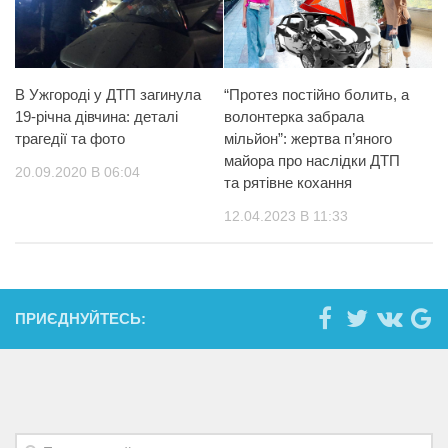
В Ужгороді у ДТП загинула
“Протез постійно болить, а
19-річна дівчина: деталі
волонтерка забрала
трагедії та фото
мільйон”: жертва п’яного
майора про наслідки ДТП
20.09.2020 В 06:04
та рятівне кохання
12.04.2023 В 11:33
ПРИЄДНУЙТЕСЬ: