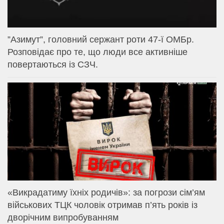
⁨”Азимут”, головний сержант роти 47-ї ОМБр.
Розповідає про те, що люди все активніше
повертаються із СЗЧ.
«Викрадатиму їхніх родичів»: за погрози сім’ям
військових ТЦК чоловік отримав п’ять років із
дворічним випробуванням