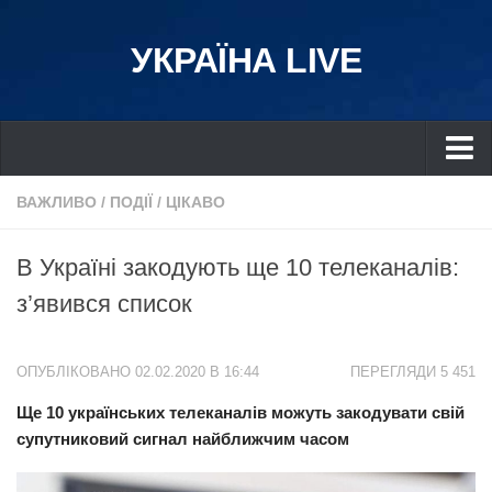
УКРАЇНА LIVE
Україна
ВАЖЛИВО
/
ПОДІЇ
/
ЦІКАВО
Київ
В Україні закодують ще 10 телеканалів:
Дніпро
з’явився список
Львів
Івано-Франківськ
ОПУБЛІКОВАНО 02.02.2020 В 16:44
ПЕРЕГЛЯДИ 5 451
Харків
Ще 10 українських телеканалів можуть закодувати свій
Донбас
супутниковий сигнал найближчим часом
Одеса
Схід