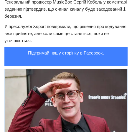
Генеральний продюсер MusicBox Сергій Кобель у коментарі
виданню підтвердив, що сигнал каналу буде закодований 1
Трагедії
березня.
Курйози
У пресслужбі Xsport повідомили, що рішення про кодування
Суспільство
вже прийняте, але коли саме це станеться, поки не
Культура
уточнюється.
Шоу-біз
Підтримай нашу сторінку в Facebook.
#Війна