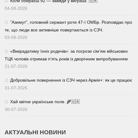
Коли обираєш 92 — завжди у виграші. 🇺🇦
04-08-2026
⁨”Азимут”, головний сержант роти 47-ї ОМБр. Розповідає про
те, що люди все активніше повертаються із СЗЧ.
03-08-2026
«Викрадатиму їхніх родичів»: за погрози сім’ям військових
ТЦК чоловік отримав п’ять років із дворічним випробуванням
31-07-2026
Добровільне повернення із СЗЧ через Армія+: як це працює
31-07-2026
Хай квітне українське поле. 🌾🇺🇦
30-07-2026
АКТУАЛЬНІ НОВИНИ