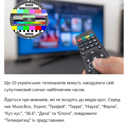
Прикарпаття
Економіка
Політика
Світ
Цікаво
Наука
Технології
Історії
Ще 10 українських телеканалів можуть закодувати свій
Рецепти
супутниковий сигнал найближчим часом.
Привітання
Йдеться про мовників, які не входять до медіа-груп. Серед
них MusicBox, Xsport, “Трофей”, “Терра”, “Наука”, “Фауна”,
Здоров’я
“Кус-кус”, “36.6”, “Дача” та “Епоха”, повідомили
Події
“Телекритиці” їх представники.
Кримінал