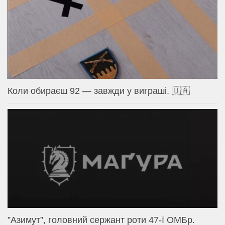
Коли обираєш 92 — завжди у виграші. 🇺🇦
⁨”Азимут”, головний сержант роти 47-ї ОМБр.