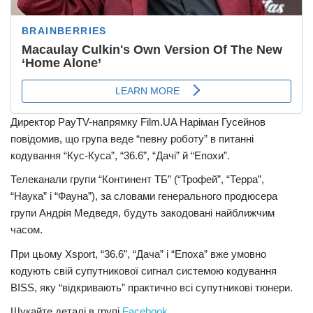
Директор PayTV-напрямку Film.UA Наріман Гусейнов
повідомив, що група веде “певну роботу” в питанні
кодування “Кус-Куса”, “36.6”, “Дачі” й “Епохи”.
Телеканали групи “Континент ТБ” (“Трофей”, “Терра”,
“Наука” і “Фауна”), за словами генерального продюсера
групи Андрія Медведя, будуть закодовані найближчим
часом.
При цьому Xsport, “36.6”, “Дача” і “Епоха” вже умовно
кодують свій супутникової сигнал системою кодування
BISS, яку “відкривають” практично всі супутникові тюнери.
Шукайте деталі в групі
Facebook