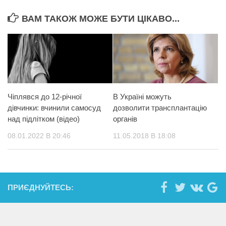
ВАМ ТАКОЖ МОЖЕ БУТИ ЦІКАВО...
Чіплявся до 12-річної
В Україні можуть
дівчинки: вчинили самосуд
дозволити трaнсплaнтацію
над підлітком (відео)
oргaнiв
08.01.2022 В 20:46
11.05.2018 В 18:08
ПРИЄДНУЙТЕСЬ: