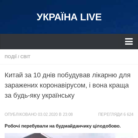
УКРАЇНА LIVE
Україна
ПОДІЇ
/
СВІТ
Київ
Китай за 10 днів побудував лікарню для
Дніпро
заражених коронавірусом, і вона краща
Львів
за будь-яку українську
Івано-Франківськ
Харків
ОПУБЛІКОВАНО 03.02.2020 В 23:08
ПЕРЕГЛЯДИ 6 624
Донбас
Робочі перебували на будмайданчику цілодобово.
Одеса
Схід