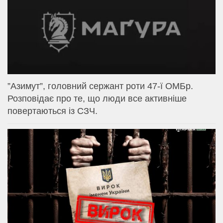
⁨”Азимут”, головний сержант роти 47-ї ОМБр.
Розповідає про те, що люди все активніше
повертаються із СЗЧ.