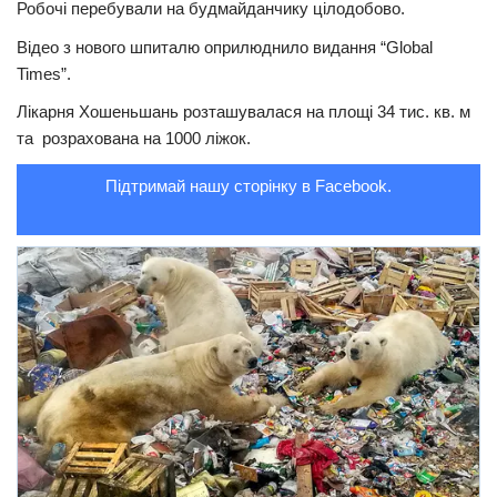
Робочі перебували на будмайданчику цілодобово.
Трагедії
Відео з нового шпиталю оприлюднило видання “Global
Курйози
Times”.
Суспільство
Лікарня Хошеньшань розташувалася на площі 34 тис. кв. м
та розрахована на 1000 ліжок.
Культура
Підтримай нашу сторінку в Facebook.
Шоу-біз
#Війна