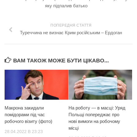
яку підпалив батько
ПОПЕРЕДНЯ СТАТТЯ
Туреччина не визнає Крим російським – Ердоган
ВАМ ТАКОЖ МОЖЕ БУТИ ЦІКАВО...
Макрона закидали
На роботу — в масці: Уряд
помідорами під час
Польщі попереджає про
робочого візиту (фото)
нові вимоги на робочому
місці
28.04.2022 В 23:23