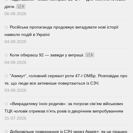
діяти. 🇺🇦
06-08-2026
Російська пропаганда продовжує вигадувати нові історії
навколо подій в Україні
04-08-2026
Коли обираєш 92 — завжди у виграші. 🇺🇦
04-08-2026
⁨”Азимут”, головний сержант роти 47-ї ОМБр. Розповідає про
те, що люди все активніше повертаються із СЗЧ.
03-08-2026
«Викрадатиму їхніх родичів»: за погрози сім’ям військових
ТЦК чоловік отримав п’ять років із дворічним випробуванням
31-07-2026
Добровільне повернення із СЗЧ через Армія+: як це працює