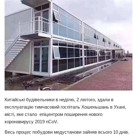
Прикарпаття
Економіка
Політика
Світ
Цікаво
Наука
Технології
Історії
Рецепти
Китайські будівельники в неділю, 2 лютого, здали в
Привітання
експлуатацію тимчасовий госпіталь Хошеньшань в Ухані,
місті, яке стало епіцентром поширення нового
Здоров’я
коронавирусу 2019 nCoV.
Події
Весь процес побудови медустанови зайняв всього 10 днів.
Кримінал