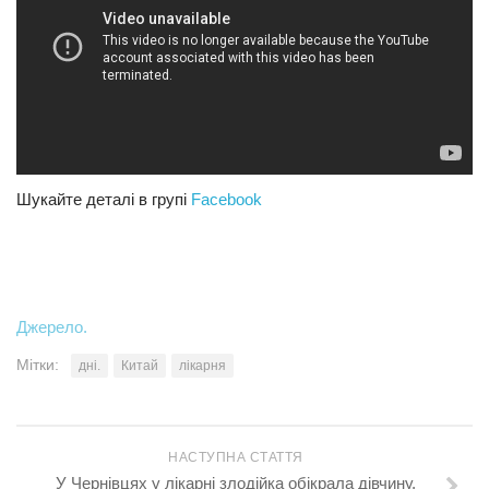
Шукайте деталі в групі
Facebook
Джерело.
Мітки:
дні.
Китай
лікарня
НАСТУПНА СТАТТЯ
У Чернівцях у лікарні злодійка обікрала дівчину,