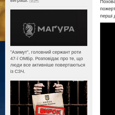
виграші. 🇺🇦
Похова
пожерт
перші 
⁨”Азимут”, головний сержант роти
47-ї ОМБр. Розповідає про те, що
люди все активніше повертаються
із СЗЧ.