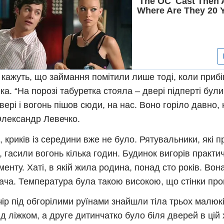
 кажуть, що займання помітили лише тоді, коли прибі
ка. “На порозі табуретка стояла – двері підперті були
двері і вогонь пішов сюди, на нас. Воно горіло давно,
Олександр Левечко.
, криків із середини вже не було. Рятувальники, які 
, гасили вогонь кілька годин. Будинок вигорів практи
енту. Хаті, в якій жила родина, понад сто років. Во
ача. Температура була такою високою, що стінки про
ір під обгорілими руїнами знайшли тіла трьох малюкі
ід ліжком, а друге дитинчатко було біля дверей в цій