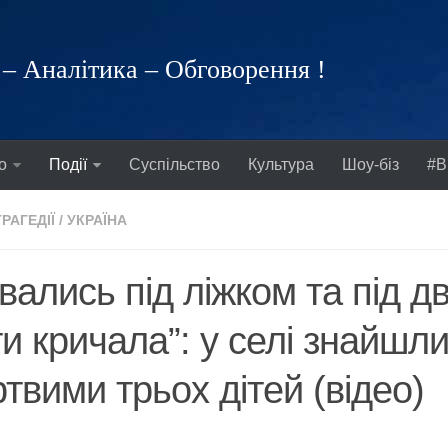
– Аналітика – Обговорення !
о
Події
Суспільство
Культура
Шоу-біз
#В
ТРАГЕДІЇ
/
УКРАЇНА
вались під ліжком та під д
и кричала”: у селі знайшл
твими трьох дітей (відео)