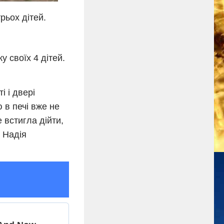
рьох дітей.
 своїх 4 дітей.
і і двері
 в печі вже не
е встигла дійти,
х Надія