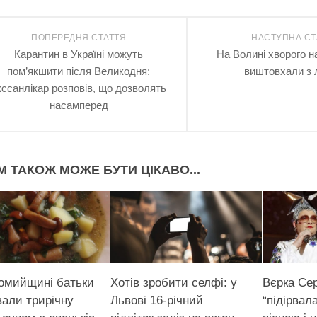
ПОПЕРЕДНЯ СТАТТЯ
НАСТУПНА СТ
Карантин в Україні можуть
На Волині хворого н
пом’якшити після Великодня:
виштовхали з л
кссанлікар розповів, що дозволять
насамперед
М ТАКОЖ МОЖЕ БУТИ ЦІКАВО...
омийщині батьки
Хотів зробити селфі: у
Вєрка Се
вали трирічну
Львові 16-річний
“підірвал