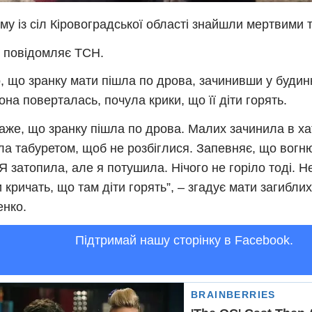
му із сіл Кіровоградської області знайшли мертвими т
 повідомляє ТСН.
, що зранку мати пішла по дрова, зачинивши у будинку
она поверталась, почула крики, що її діти горять.
аже, що зранку пішла по дрова. Малих зачинила в хат
ла табуретом, щоб не розбіглися. Запевняє, що вогню
“Я затопила, але я потушила. Нічого не горіло тоді. Н
 кричать, що там діти горять”, – згадує мати загибли
нко.
Підтримай нашу сторінку в Facebook.