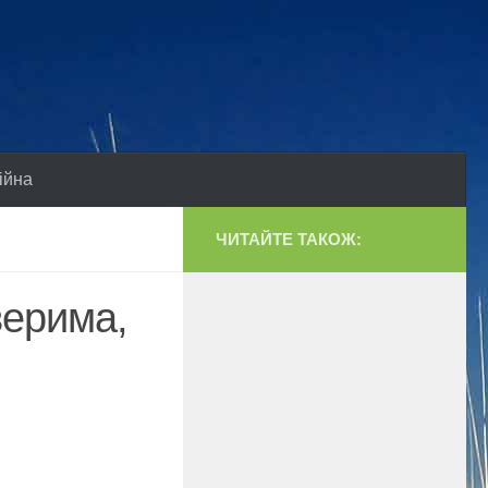
ійна
ЧИТАЙТЕ ТАКОЖ:
верима,
и