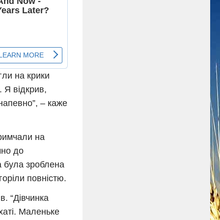
гли на крики
. Я відкрив,
 напевно”, – каже
примчали на
чно до
на була зроблена
горіли повністю.
в. “Дівчинка
 хаті. Маленьке