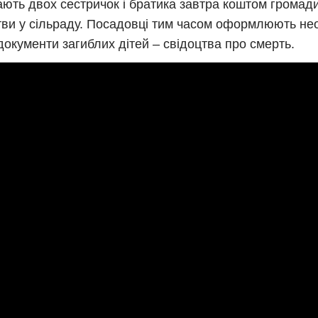
ють двох сестричок і братика завтра коштом громад
ви у сільраду. Посадовці тим часом оформлюють необ
документи загиблих дітей – свідоцтва про смерть.