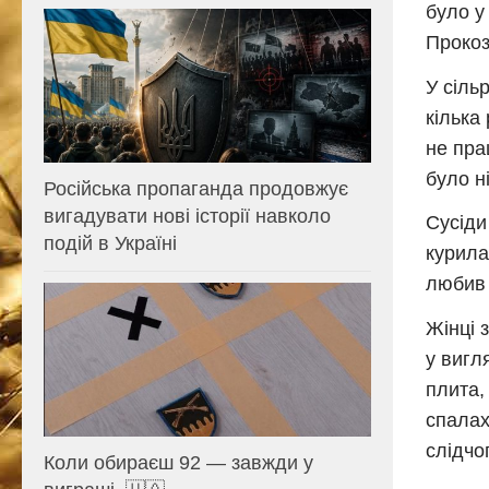
було у
Прокоз
У сіль
кілька
не пра
було ні
Російська пропаганда продовжує
вигадувати нові історії навколо
Сусіди
подій в Україні
курила
любив 
Жінці 
у вигл
плита,
спалах
слідчо
Коли обираєш 92 — завжди у