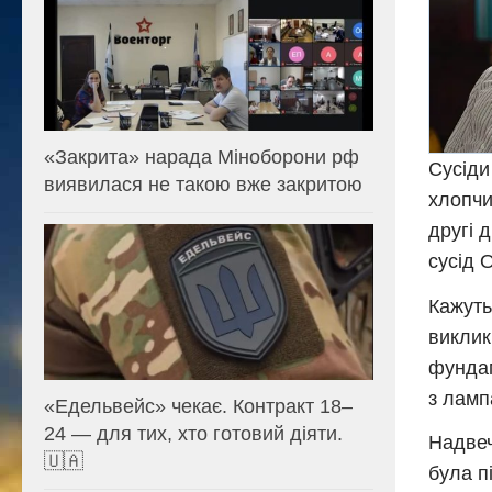
«Закрита» нарада Міноборони рф
Сусіди
виявилася не такою вже закритою
хлопчи
другі 
сусід 
Кажуть
виклик
фундам
з ламп
«Едельвейс» чекає. Контракт 18–
24 — для тих, хто готовий діяти.
Надвеч
🇺🇦
була п