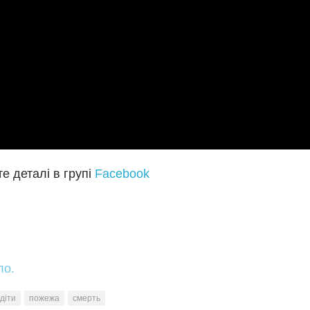
е деталі в групі
Facebook
ло.
діти
пожежа
смерть