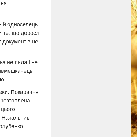
ина
хній односелець
и те, що дорослі
 документів не
а не пила і не
співмешканець
мо.
еки. Покарання
а розтоплена
 цього
е Начальник
Голубенко.