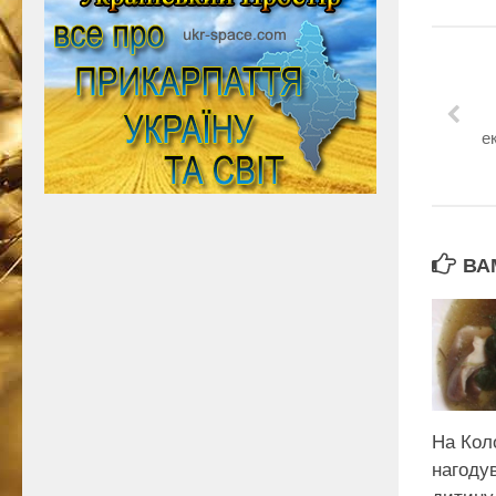
е
ВА
На Кол
нагоду