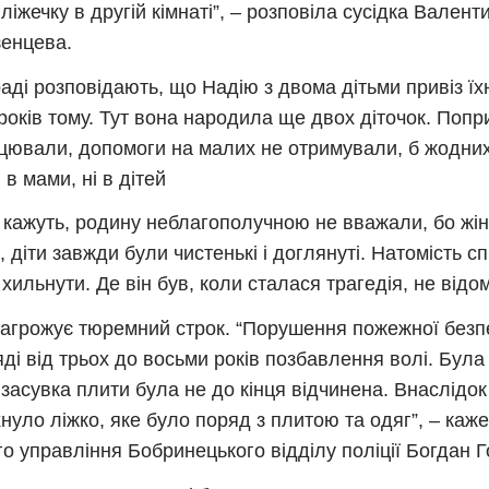
 ліжечку в другій кімнаті”, – розповіла сусідка Валент
енцева.
раді розповідають, що Надію з двома дітьми привіз ї
 років тому. Тут вона народила ще двох діточок. Попр
цювали, допомоги на малих не отримували, б жодних
 в мами, ні в дітей
 кажуть, родину неблагополучною не вважали, бо жінк
, діти завжди були чистенькі і доглянуті. Натомість 
хильнути. Де він був, коли сталася трагедія, не відо
загрожує тюремний строк. “Порушення пожежної безп
яді від трьох до восьми років позбавлення волі. Бул
 засувка плити була не до кінця відчинена. Внаслідок
нуло ліжко, яке було поряд з плитою та одяг”, – каж
го управління Бобринецького відділу поліції Богдан 