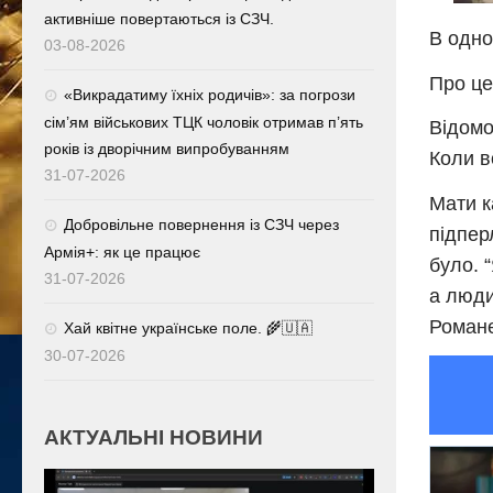
активніше повертаються із СЗЧ.
В одно
03-08-2026
Про це
«Викрадатиму їхніх родичів»: за погрози
сім’ям військових ТЦК чоловік отримав п’ять
Відомо
років із дворічним випробуванням
Коли в
31-07-2026
Мати к
Добровільне повернення із СЗЧ через
підпер
Армія+: як це працює
було. 
31-07-2026
а люди
Романе
Хай квітне українське поле. 🌾🇺🇦
30-07-2026
АКТУАЛЬНІ НОВИНИ