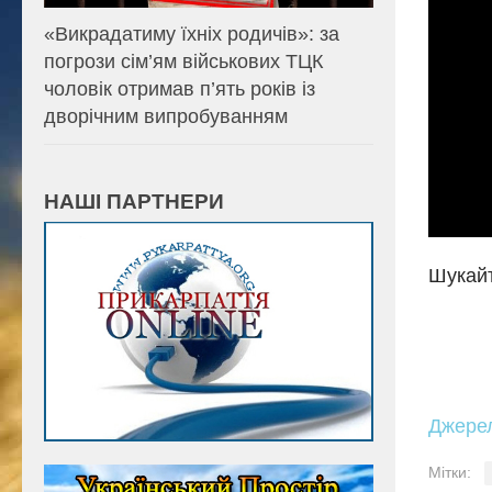
«Викрадатиму їхніх родичів»: за
погрози сім’ям військових ТЦК
чоловік отримав п’ять років із
дворічним випробуванням
НАШІ ПАРТНЕРИ
Шукайт
Джере
Мітки: