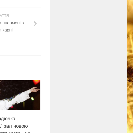
АТТЯ
а пневмонію
ікарні
рдючка
а” зал новою