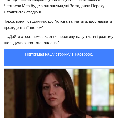
Черкасах.Мер буде з аитаннями,які Зе задавав Пороху!
Трагедії
Стадіон-так стадіон!”
Курйози
Також вона повідомила, що “готова заплатити, щоб назвати
Суспільство
президента г*ндоном”.
Культура
“…Дайте хтось номер картки, перекину пару тисяч і розкажу
що я думаю про того гандона.”
Шоу-біз
Підтримай нашу сторінку в Facebook.
#Війна