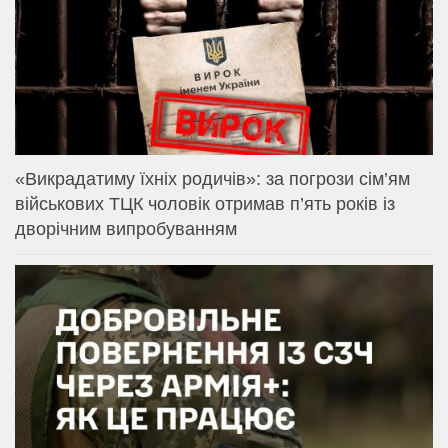
«Викрадатиму їхніх родичів»: за погрози сім’ям
військових ТЦК чоловік отримав п’ять років із
дворічним випробуванням