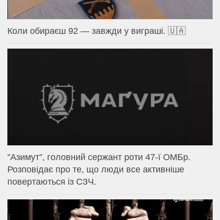
Коли обираєш 92 — завжди у виграші. 🇺🇦
⁨”Азимут”, головний сержант роти 47-ї ОМБр.
Розповідає про те, що люди все активніше
повертаються із СЗЧ.