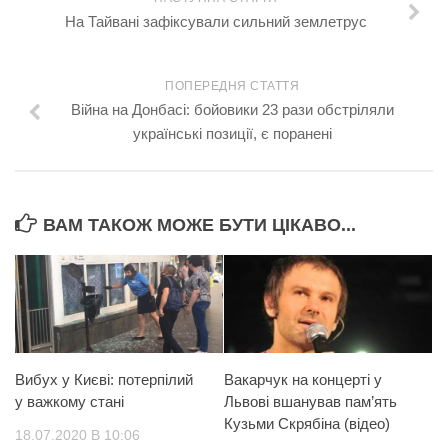
На Тайвані зафіксували сильний землетрус
ПОПЕРЕДНЯ СТАТТЯ
Війна на Донбасі: бойовики 23 рази обстріляли
українські позиції, є поранені
ВАМ ТАКОЖ МОЖЕ БУТИ ЦІКАВО...
Вибух у Києві: потерпілий
Вакарчук на концерті у
у важкому стані
Львові вшанував пам’ять
Кузьми Скрябіна (відео)
18.07.2020 В 10:06