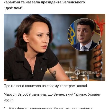
карантин та назвала президента Зеленського
Прикарпаття
“деб*лом”.
Економіка
Політика
Світ
Цікаво
Наука
Технології
Історії
Рецепти
Привітання
Про це вона написала на своєму телеграм-каналі.
Здоров’я
Маруся Звіробій заявила, що Зеленський “зливає Україну
Події
Росії”.
“…Мер Черкас запропонував Зе зустріч на стадіоні в
Кримінал