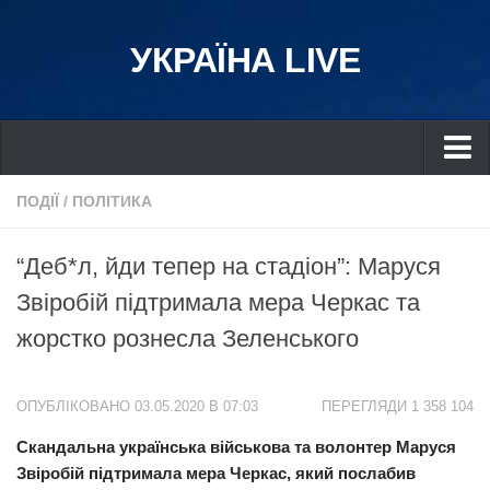
УКРАЇНА LIVE
Україна
ПОДІЇ
/
ПОЛІТИКА
Київ
“Деб*л, йди тепер на стадіон”: Маруся
Дніпро
Звіробій підтримала мера Черкас та
Львів
жорстко рознесла Зеленського
Івано-Франківськ
Харків
ОПУБЛІКОВАНО 03.05.2020 В 07:03
ПЕРЕГЛЯДИ 1 358 104
Донбас
Скандальна українська військова та волонтер Маруся
Одеса
Звіробій підтримала мера Черкас, який послабив
Схід