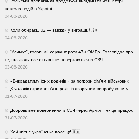
Російська пропаганда продовжує вигадувати нові історії
навколо подій в Україні
04-08-2026
Коли обираєш 92 — завжди у виграші. 🇺🇦
04-08-2026
⁨”Азимут”, головний сержант роти 47-ї ОМБр. Розповідає про
те, що люди все активніше повертаються із СЗЧ.
03-08-2026
«Викрадатиму їхніх родичів»: за погрози сім’ям військових
ТЦК чоловік отримав п’ять років із дворічним випробуванням
31-07-2026
Добровільне повернення із СЗЧ через Армія+: як це працює
31-07-2026
Хай квітне українське поле. 🌾🇺🇦