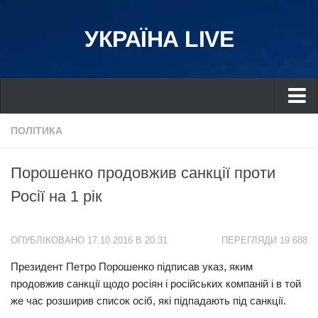
УКРАЇНА LIVE
Україна
ПОЛІТИКА
Київ
Порошенко продовжив санкції проти
Дніпро
Росії на 1 рік
Львів
Івано-Франківськ
ОПУБЛІКОВАНО 17.10.2016 В 20:31
ПЕРЕГЛЯДИ 19 688
Харків
Президент Петро Порошенко підписав указ, яким
Донбас
продовжив санкції щодо росіян і російських компаній і в той
Одеса
же час розширив список осіб, які підпадають під санкції.
Схід