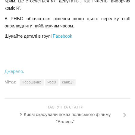
Крим. Це стосується як “депутатів”, так і членів “виборчих
комісій”.
В РНБО обіцяються рішення щодо цього переліку осіб
оприлюднити найближчим часом.
Шукайте деталі в групі
Facebook
Джерело.
Мітки:
Порошенко
Росія
санкції
НАСТУПНА СТАТТЯ
У Києві скасували показ польського фільму
“Волинь”