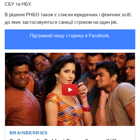
СБУ та НБУ.
Трагедії
В рішенні РНБО також є списки юридичних і фізичних осіб,
Курйози
до яких застосовуються санкції строком на один рік.
Суспільство
Підтримай нашу сторінку в Facebook.
Культура
Шоу-біз
#Війна