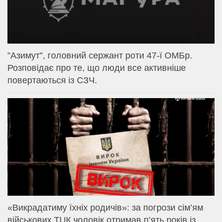
⁨”Азимут”, головний сержант роти 47-ї ОМБр.
Розповідає про те, що люди все активніше
повертаються із СЗЧ.
«Викрадатиму їхніх родичів»: за погрози сім’ям
військових ТЦК чоловік отримав п’ять років із