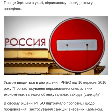
Про це йдеться в указі, підписаному президентом у
Прикарпаття
понеділок.
Економіка
Політика
Світ
Цікаво
Наука
Технології
Історії
Рецепти
Указом вводиться в дію рішення РНБО від 16 вересня 2016
Привітання
року “Про застосування персональних спеціальних
Здоров’я
економічних та інших обмежувальних заходів (санкцій)”
Події
В своєму рішенні РНБО підтримало пропозиції щодо
продовження і застосування санкцій, внесених Кабміном,
Кримінал