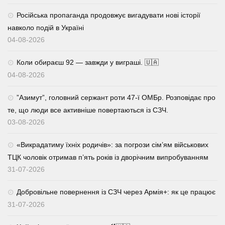
Російська пропаганда продовжує вигадувати нові історії
навколо подій в Україні
04-08-2026
Коли обираєш 92 — завжди у виграші. 🇺🇦
04-08-2026
⁨”Азимут”, головний сержант роти 47-ї ОМБр. Розповідає про
те, що люди все активніше повертаються із СЗЧ.
03-08-2026
«Викрадатиму їхніх родичів»: за погрози сім’ям військових
ТЦК чоловік отримав п’ять років із дворічним випробуванням
31-07-2026
Добровільне повернення із СЗЧ через Армія+: як це працює
31-07-2026