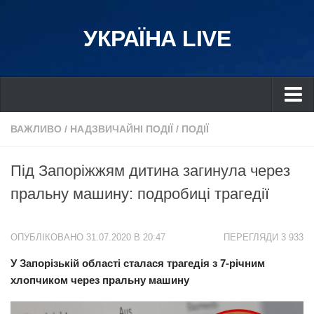
УКРАЇНА LIVE
Україна
ВАЖЛИВО
/
НАДЗВИЧАЙНІ ПОДІЇ
/
ПОДІЇ
Київ
Під Запоріжжям дитина загинула через
Дніпро
пральну машину: подробиці трагедії
Львів
Івано-Франківськ
ОПУБЛІКОВАНО 31.07.2020 В 20:47
ПЕРЕГЛЯДИ 3 933
Харків
У Запорізькій області сталася трагедія з 7-річним
Донбас
хлопчиком через пральну машину
Одеса
Схід