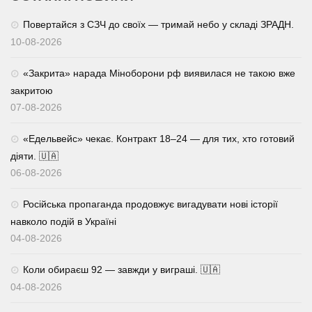
Повертайся з СЗЧ до своїх — тримай небо у складі ЗРАДН.
10-08-2026
«Закрита» нарада Міноборони рф виявилася не такою вже
закритою
07-08-2026
«Едельвейс» чекає. Контракт 18–24 — для тих, хто готовий
діяти. 🇺🇦
06-08-2026
Російська пропаганда продовжує вигадувати нові історії
навколо подій в Україні
04-08-2026
Коли обираєш 92 — завжди у виграші. 🇺🇦
04-08-2026