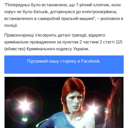
“Попередньо було встановлено, що 7-річний хлопчик, коли
Трагедії
поруч не було батьків, доторкнувся до електронагрівача,
встановленого в саморобній пральній машині”, – розповіли в
Курйози
поліції.
Суспільство
Правоохоронці з’ясовують деталі трагедії, відкрито
Культура
кримінальне провадження за пунктом 2 частини 2 статті 115
(вбивство) Кримінального кодексу України.
Шоу-біз
#Війна
Підтримай нашу сторінку в Facebook.