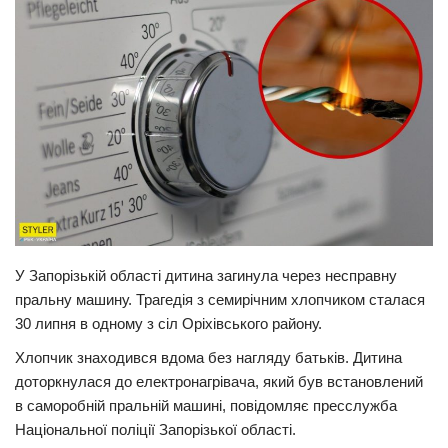
Прикарпаття
Економіка
Політика
Світ
Цікаво
Наука
Технології
У Запорізькій області дитина загинула через несправну
Історії
пральну машину. Трагедія з семирічним хлопчиком сталася
Рецепти
30 липня в одному з сіл Оріхівського району.
Привітання
Хлопчик знаходився вдома без нагляду батьків. Дитина
Здоров’я
доторкнулася до електронагрівача, який був встановлений
в саморобній пральній машині, повідомляє пресслужба
Події
Національної поліції Запорізької області.
Кримінал