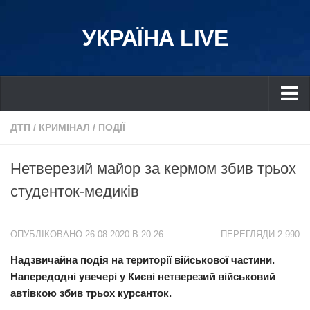
УКРАЇНА LIVE
Україна
ДТП
/
КРИМІНАЛ
/
ПОДІЇ
Київ
Нетверезий майор за кермом збив трьох
Дніпро
студенток-медиків
Львів
Івано-Франківськ
ОПУБЛІКОВАНО 26.08.2020 В 20:26
ПЕРЕГЛЯДИ 2 990
Харків
Надзвичайна подія на території військової частини.
Донбас
Напередодні увечері у Києві нетверезий військовий
Одеса
автівкою збив трьох курсанток.
Схід