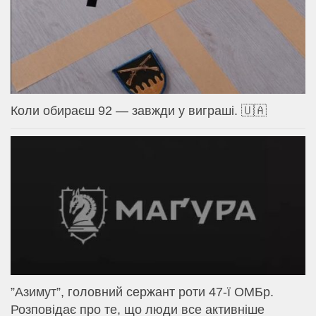
Коли обираєш 92 — завжди у виграші. 🇺🇦
⁨”Азимут”, головний сержант роти 47-ї ОМБр.
Розповідає про те, що люди все активніше