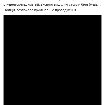
студенток-медиків військового вишу, які стояли біля будівлі.
Трагедії
Поліція розпочала кримінальне провадження.
Курйози
Суспільство
Культура
Шоу-біз
#Війна