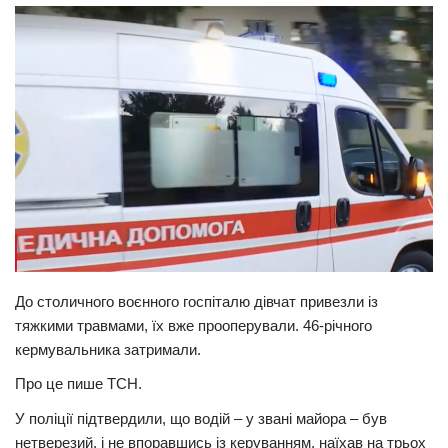
Прикарпаття
Економіка
Політика
Світ
Цікаво
Наука
Технології
Історії
До столичного воєнного госпіталю дівчат привезли із
Рецепти
тяжкими травмами, їх вже прооперували. 46-річного
Привітання
кермувальника затримали.
Здоров’я
Про це пише ТСН.
Події
У поліції підтвердили, що водій – у звані майора – був
нетверезий, і не впоравшись із керуванням, наїхав на трьох
Кримінал