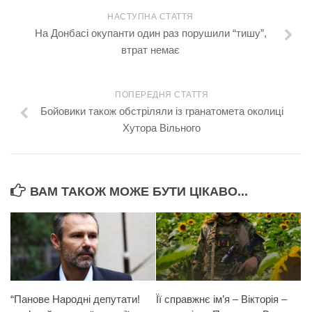
НАСТУПНА СТАТТЯ
На Донбасі окупанти один раз порушили “тишу”,
втрат немає
ПОПЕРЕДНЯ СТАТТЯ
Бойовики також обстріляли із гранатомета околиці
Хутора Вільного
ВАМ ТАКОЖ МОЖЕ БУТИ ЦІКАВО...
“Панове Народні депутати!
Її справжнє ім’я – Вікторія –