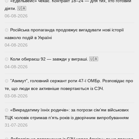
«Едельвейс» чекає. Контракт 18–24 — для тих, хто готовий
діяти. 🇺🇦
06-08-2026
Російська пропаганда продовжує вигадувати нові історії
навколо подій в Україні
04-08-2026
Коли обираєш 92 — завжди у виграші. 🇺🇦
04-08-2026
⁨”Азимут”, головний сержант роти 47-ї ОМБр. Розповідає про
те, що люди все активніше повертаються із СЗЧ.
03-08-2026
«Викрадатиму їхніх родичів»: за погрози сім’ям військових
ТЦК чоловік отримав п’ять років із дворічним випробуванням
31-07-2026
Добровільне повернення із СЗЧ через Армія+: як це працює