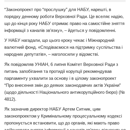
Трагедії
“Законопроект про “прослушку” для НАБУ, нарешті, в
порядку денному роботи Верховної Ради. Це вселяє надію,
Курйози
що до кінця року НАБУ отримає право на самостійне зняття
Суспільство
інформації з каналів зв’язку», – йдеться у повідомленні.
Культура
У НАБУ нагадали, що цього кроку чекає і Міжнародний
валютний фонд. «Сподіваємося на підтримку суспільства і
Шоу-біз
народних депутатів», – наголосили у відомстві.
#Війна
Як повідомляв УНІАН, 6 липня Комітет Верховної Ради з
питань запобігання та протидії корупції рекомендував
парламенту ухвалити за основу і в цілому законопроект
“Про внесення змін до деяких законодавчих актів України”
(щодо діяльності Національного антикорупційного бюро) (№
4812).
Як зазначив директор НАБУ Артем Ситник, цим
законопроектом у Кримінальному процесуальному кодексі
пропонується встановити, що до органів, які мають право
здійснювати зняття інформації з каналів зв’язку, відноситься