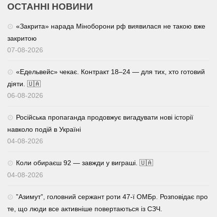
ОСТАННІ НОВИНИ
«Закрита» нарада Міноборони рф виявилася не такою вже
закритою
07-08-2026
«Едельвейс» чекає. Контракт 18–24 — для тих, хто готовий
діяти. 🇺🇦
06-08-2026
Російська пропаганда продовжує вигадувати нові історії
навколо подій в Україні
04-08-2026
Коли обираєш 92 — завжди у виграші. 🇺🇦
04-08-2026
⁨”Азимут”, головний сержант роти 47-ї ОМБр. Розповідає про
те, що люди все активніше повертаються із СЗЧ.