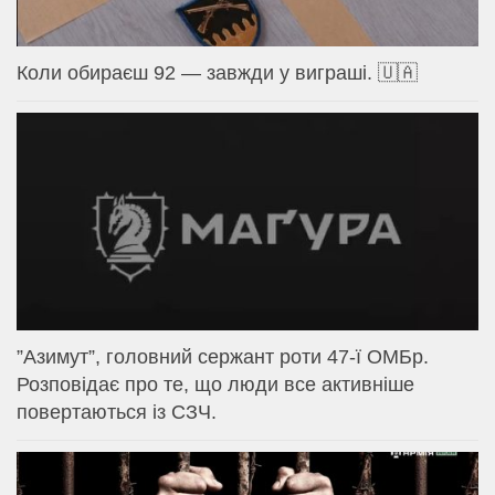
Коли обираєш 92 — завжди у виграші. 🇺🇦
⁨”Азимут”, головний сержант роти 47-ї ОМБр.
Розповідає про те, що люди все активніше
повертаються із СЗЧ.