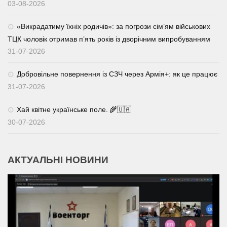
03-08-2026
«Викрадатиму їхніх родичів»: за погрози сім’ям військових
ТЦК чоловік отримав п’ять років із дворічним випробуванням
31-07-2026
Добровільне повернення із СЗЧ через Армія+: як це працює
31-07-2026
Хай квітне українське поле. 🌾🇺🇦
30-07-2026
АКТУАЛЬНІ НОВИНИ