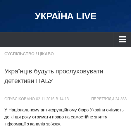
УКРАЇНА LIVE
Україна
СУСПІЛЬСТВО
/
ЦІКАВО
Київ
Українців будуть прослуховувати
Дніпро
детективи НАБУ
Львів
Івано-Франківськ
ОПУБЛІКОВАНО 02.11.2016 В 14:13
ПЕРЕГЛЯДИ 24 863
Харків
У Національному антикорупційному бюро України очікують
Донбас
до кінця року отримати право на самостійне зняття
Одеса
інформації з каналів зв’язку.
Схід