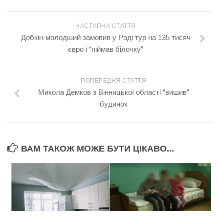
НАСТУПНА СТАТТЯ
Добкін-молодший замовив у Раді тур на 135 тисяч
євро і “піймав білочку”
ПОПЕРЕДНЯ СТАТТЯ
Микола Демков з Вінницької області “вишив”
будинок
ВАМ ТАКОЖ МОЖЕ БУТИ ЦІКАВО...