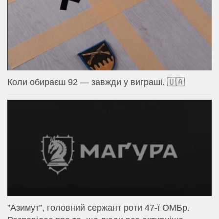
Коли обираєш 92 — завжди у виграші. 🇺🇦
⁨”Азимут”, головний сержант роти 47-ї ОМБр.