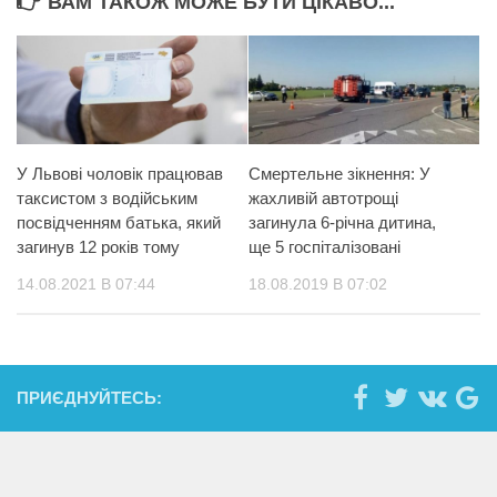
ВАМ ТАКОЖ МОЖЕ БУТИ ЦІКАВО...
У Львові чоловік працював
Смертельне зікнення: У
таксистом з водійським
жахливій автотрощі
посвідченням батька, який
загинула 6-річна дитина,
загинув 12 років тому
ще 5 госпіталізовані
14.08.2021 В 07:44
18.08.2019 В 07:02
ПРИЄДНУЙТЕСЬ: