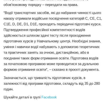
обов’язковому порядку – перездати на права.
Трагедії
“Водії транспортних засобів, які до набрання чинності цього
Курйози
наказу отримали водійське посвідчення категорій С, СЕ, С1,
Суспільство
С1Е, D, DE, D1, D1E, проходять періодичні підготовчі курси.
Підтвердження професійної компетентності водіїв
Культура
здійснюється шляхом здачі тесту після проходження
Шоу-біз
підготовчих курсів у Навчальному центрі. Необхідні знання,
уміння і навички водії набувають з допомогою теоретичних
#Війна
та практичних занять за очною, дистанційною, або в
поєднанні таких форм отримання освіти. Підготовка водіїв
за початковою програмою може проводитися за дуальною
формою отримання освіти”, – сказано в проєкті документа.
Зазначається, що тривалість підготовчих курсів, в
залежності від програми підготовки, складуть від 35 до 280
годин.
Шукайте деталі в групі
Facebook