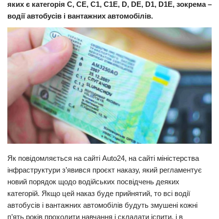
яких є категорія С, СЕ, С1, С1Е, D, DE, D1, D1E, зокрема –
Прикарпаття
водії автобусів і вантажних автомобілів.
Економіка
Політика
Світ
Цікаво
Наука
Технології
Історії
Рецепти
Як повідомляється на сайті Auto24, на сайті міністерства
Привітання
інфраструктури з’явився проєкт наказу, який регламентує
новий порядок щодо водійських посвідчень деяких
Здоров’я
категорій. Якщо цей наказ буде прийнятий, то всі водії
Події
автобусів і вантажних автомобілів будуть змушені кожні
п’ять років проходити навчання і складати іспити, і в
Кримінал