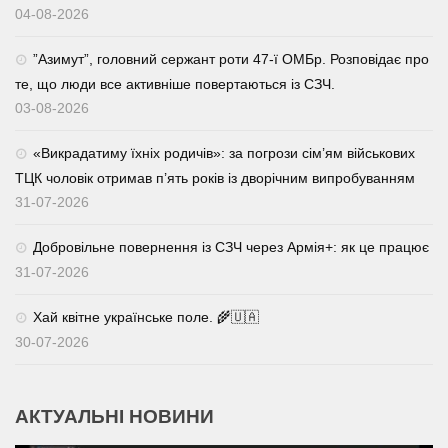
04-08-2026
⁨”Азимут”, головний сержант роти 47-ї ОМБр. Розповідає про
те, що люди все активніше повертаються із СЗЧ.
03-08-2026
«Викрадатиму їхніх родичів»: за погрози сім’ям військових
ТЦК чоловік отримав п’ять років із дворічним випробуванням
31-07-2026
Добровільне повернення із СЗЧ через Армія+: як це працює
31-07-2026
Хай квітне українське поле. 🌾🇺🇦
30-07-2026
АКТУАЛЬНІ НОВИНИ