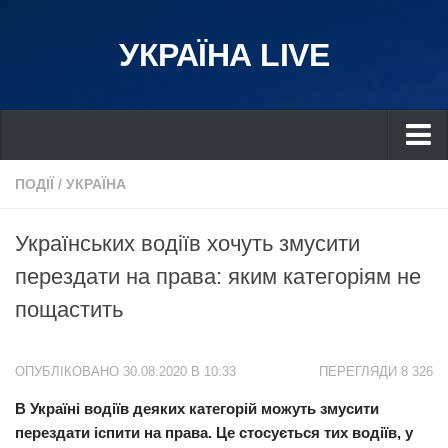
УКРАЇНА LIVE
Україна
ПОДІЇ
/
УКРАЇНА
Київ
Українських водіїв хочуть змусити
Дніпро
перездати на права: яким категоріям не
Львів
пощастить
Івано-Франківськ
Харків
ОПУБЛІКОВАНО 30.08.2020 В 10:33
ПЕРЕГЛЯДИ 8 326
Донбас
В Україні водіїв деяких категорій можуть змусити
Одеса
перездати іспити на права. Це стосується тих водіїв, у
Схід