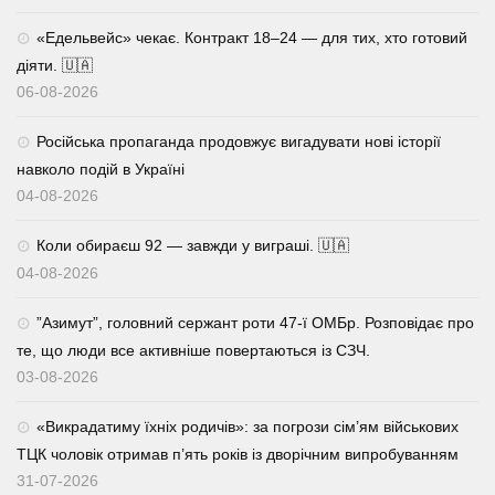
«Едельвейс» чекає. Контракт 18–24 — для тих, хто готовий
діяти. 🇺🇦
06-08-2026
Російська пропаганда продовжує вигадувати нові історії
навколо подій в Україні
04-08-2026
Коли обираєш 92 — завжди у виграші. 🇺🇦
04-08-2026
⁨”Азимут”, головний сержант роти 47-ї ОМБр. Розповідає про
те, що люди все активніше повертаються із СЗЧ.
03-08-2026
«Викрадатиму їхніх родичів»: за погрози сім’ям військових
ТЦК чоловік отримав п’ять років із дворічним випробуванням
31-07-2026