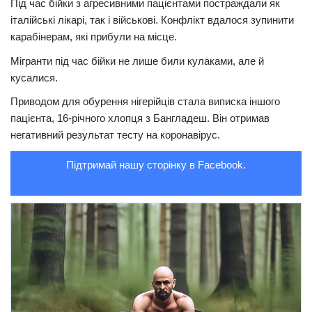
Під час бійки з агресивними пацієнтами постраждали як
італійські лікарі, так і військові. Конфлікт вдалося зупинити
Трагедії
карабінерам, які прибули на місце.
Курйози
Мігранти під час бійки не лише били кулаками, але й
Суспільство
кусалися.
Культура
Приводом для обурення нігерійців стала виписка іншого
пацієнта, 16-річного хлопця з Бангладеш. Він отримав
Шоу-біз
негативний результат тесту на коронавірус.
#Війна
Підтримай нашу сторінку в Facebook.