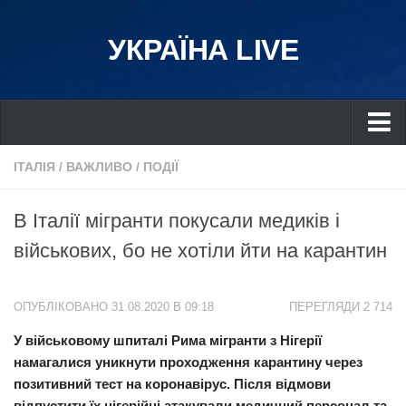
УКРАЇНА LIVE
Україна
ІТАЛІЯ
/
ВАЖЛИВО
/
ПОДІЇ
Київ
В Італії мігранти покусали медиків і
Дніпро
військових, бо не хотіли йти на карантин
Львів
Івано-Франківськ
ОПУБЛІКОВАНО 31.08.2020 В 09:18
ПЕРЕГЛЯДИ 2 714
Харків
У військовому шпиталі Рима мігранти з Нігерії
Донбас
намагалися уникнути проходження карантину через
Одеса
позитивний тест на коронавірус. Після відмови
Схід
відпустити їх нігерійці атакували медичний персонал та