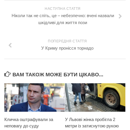
НАСТУПНА СТАТТЯ
Ніколи так не спіть, це – небезпечно: вчені назвали
шкідливі для життя пози
ПОПЕРЕДНЯ СТАТТЯ
У Криму пронісся торнадо
ВАМ ТАКОЖ МОЖЕ БУТИ ЦІКАВО...
Кличка оштрафували за
У Львові жінка пробігла 2
неповагу до суду
метри із затиснутою рукою