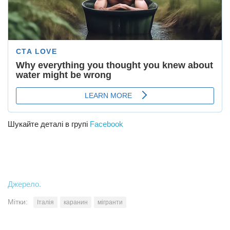
Шукайте деталі в групі
Facebook
Джерело.
Мітки:
Італія
каранин
мігранти