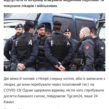
покусали лікарів і військових.
Прикарпаття
Економіка
Політика
Світ
Цікаво
Наука
Технології
Історії
Рецепти
Дві жінки й чоловік з Нігерії спершу хотіли, аби їх виписали з
Привітання
лікарні, де вони перебували через позитивний тест на
COVID-19/ Однак одержали відмову, після чого спробували
Здоров’я
досягти бажаного силою, повідомляє Tgcom24, пише 24
Події
Канал.
Кримінал