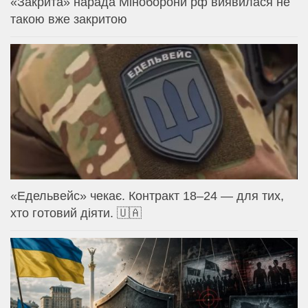
«Закрита» нарада Міноборони рф виявилася не
такою вже закритою
«Едельвейс» чекає. Контракт 18–24 — для тих,
хто готовий діяти. 🇺🇦