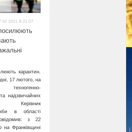
7.02.2021 В 21:07
 посилюють
вають
ажальні
илюють карантин.
ні, 17 лютого, на
ії техногенно-
 та надзвичайних
 Керівник
ужби в області
овідомив: з 22
о на Франківщині