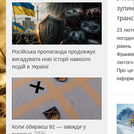
зупин
транс
23 лют
погод
рівень
Російська пропаганда продовжує
Франкі
вигадувати нові історії навколо
лютого
подій в Україні
Про це
інформу
Коли обираєш 92 — завжди у