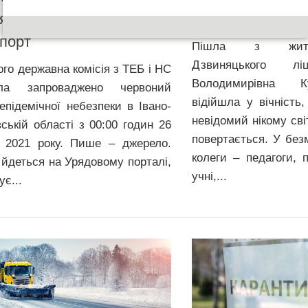
ять громадський
вчителька
порт
Пішла з житт
Дзвиняцького л
ого державна комісія з ТЕБ і НС
Володимирівна 
ила запроваджено червоний
відійшла у вічність
 епідемічної небезпеки в Івано-
невідомий нікому світ
вській області з 00:00 годин 26
повертається. У безм
 2021 року. Пише – джерело.
колеги – педагоги, 
 йдеться на Урядовому порталі,
учні,...
є...