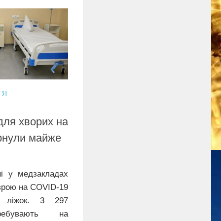
ТЯ
для хворих на
рнули майже
ні у медзакладах
озрою на COVID-19
7 ліжок. 3 297
еребувають на