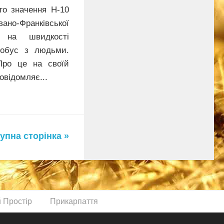
го значення Н-10
ано-Франківської
з на швидкості
тобус з людьми.
ро це на своїй
овідомляє...
упна сторінка »
й Простір
Прикарпаття