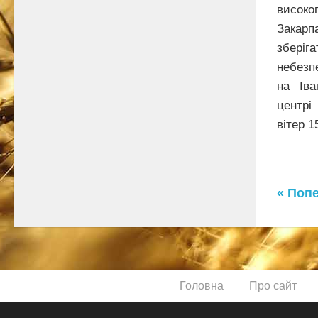
високо
Зака
зберiг
небезп
на Іва
центрі
вітер 1
« Поп
Головна
Про сайт