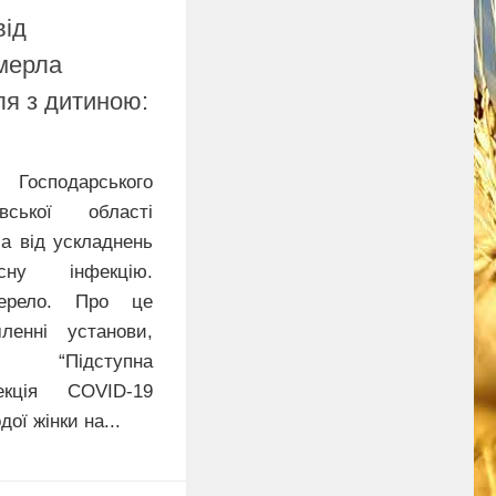
від
мерла
я з дитиною:
я Господарського
вської області
ла від ускладнень
усну інфекцію.
ерело. Про це
ленні установи,
 “Підступна
екція COVID-19
ої жінки на...