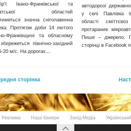
гір’ї Iвано-Франкiвської та
автодорозі державно
рпатської областей
у селі Павлівка Ів
атиметься значна снiголавинна
області сміттєво
ека. Протягом доби 14 лютого
протаранив мікроав
но-Франківщині та обласному
Пише – джерело. П
 збережеться північно-західний
сторінці в Facebook п
5-20 м/с. На дорогах...
ередня сторінка
Наст
Реклама
Наші банери
Захід Медіа
Українськи