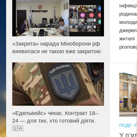
інфек
родина
молод
джерел
жите
«Закрита» нарада Міноборони рф
розпові
виявилася не такою вже закритою
«Едельвейс» чекає. Контракт 18–
24 — для тих, хто готовий діяти.
ПОДІЇ
/
🇺🇦
У п’я