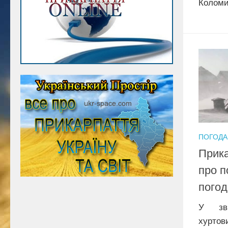
Коломи
ПОГОДА
Прик
про п
погод
У зв’
хурт