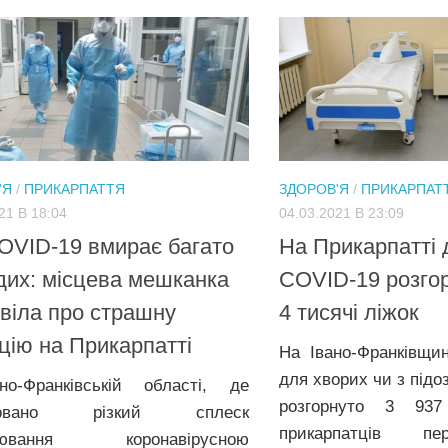
'Я
/
ПРИКАРПАТТЯ
ЗДОРОВ'Я
/
ПРИКАРПАТ
21 В 18:04
04.03.2021 В 23:09
OVID-19 вмирає багато
На Прикарпатті 
их: місцева мешканка
COVID-19 розго
віла про страшну
4 тисячі ліжок
цію на Прикарпатті
На Івано-Франківщи
для хворих чи з під
о-Франківській області, де
розгорнуто 3 93
ксовано різкий сплеск
прикарпатців п
рювання коронавірусною