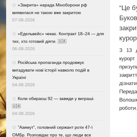
«Закрита» нарада Міноборони рф
“Це б
виявилася не такою вже закритою
Буков
07-08-2026
закри
«Едельвейс» чекає. Контракт 18–24 — для
курор
тих, хто готовий діяти. 🇺🇦
06-08-2026
З 13 д
курор
Російська пропаганда продовжує
призуп
вигадувати нові історії навколо подій в
закрит
Україні
дізнат
04-08-2026
Переда
Коли обираєш 92 — завжди у виграші.
Волош
🇺🇦
роботи.
04-08-2026
⁨”Азимут”, головний сержант роти 47-ї
ОМБр. Розповідає про те, що люди все