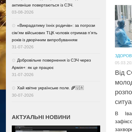
активніше повертаються із СЗЧ.
03-08-2026
«Викрадатиму їхніх родичів»: за погрози
сім’ям військових ТЦК чоловік отримав п’ять
років із дворічним випробуванням
31-07-2026
ЗДОРОВ
Добровільне повернення із СЗЧ через
05.03.20
Армія+: як це працює
Від C
31-07-2026
молод
Хай квітне українське поле. 🌾🇺🇦
розпо
30-07-2026
ситуа
В Іван
АКТУАЛЬНІ НОВИНИ
зафі
захво