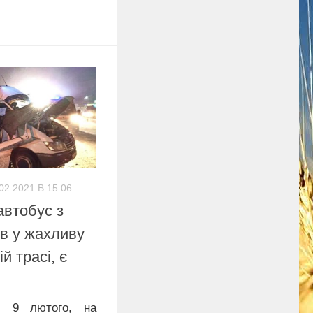
02.2021 В 15:06
автобус з
в у жахливу
й трасі, є
, 9 лютого, на