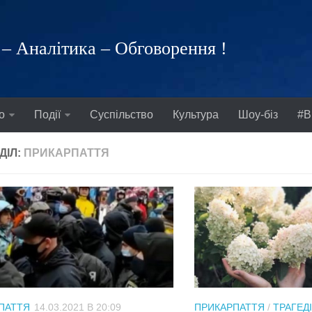
– Аналітика – Обговорення !
о
Події
Суспільство
Культура
Шоу-біз
#В
ДІЛ:
ПРИКАРПАТТЯ
ПАТТЯ
14.03.2021 В 20:09
ПРИКАРПАТТЯ
/
ТРАГЕДІ