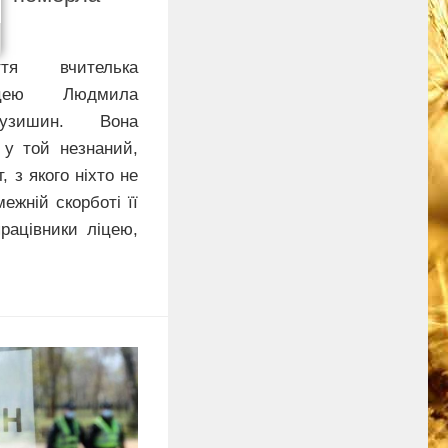
я вчителька
іцею Людмила
Кузишин. Вона
, у той незнаний,
, з якого ніхто не
ежній скорботі її
працівники ліцею,