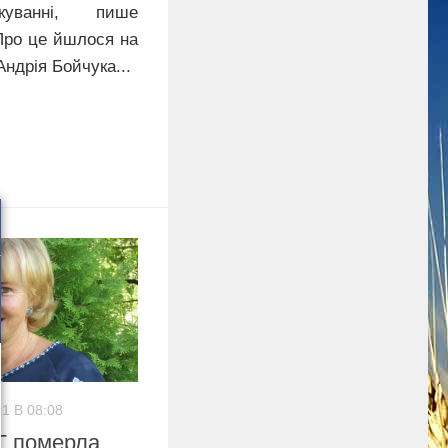
ікуванні, пише
Про це йшлося на
Андрія Бойчука...
21 В 08:08
Г померла