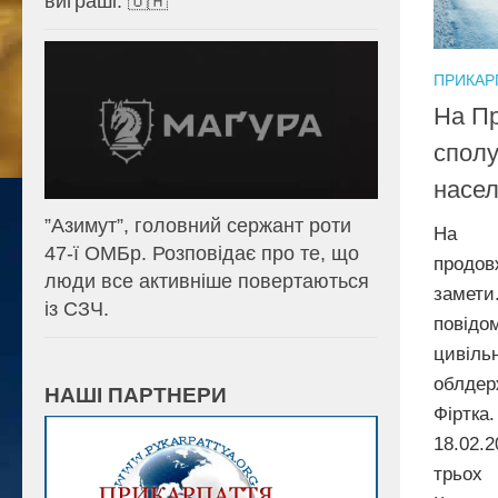
виграші. 🇺🇦
ПРИКАР
На Пр
спол
насел
⁨”Азимут”, головний сержант роти
На Пр
47-ї ОМБр. Розповідає про те, що
продо
люди все активніше повертаються
заме
із СЗЧ.
повідо
цивіль
облде
НАШІ ПАРТНЕРИ
Фіртк
18.02.
трьо