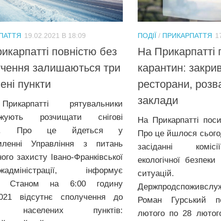
ПАТТЯ
19.02.2021 В 18:09
ПОДІЇ
/
ПРИКАРПАТТЯ
1
икарпатті повністю без
На Прикарпатті
учення залишаються три
карантин: закри
ені пункти
ресторани, розв
заклади
икарпатті рятувальники
вжують розчищати снігові
На Прикарпатті пос
ти. Про це йдеться у
Про це йшлося сьогод
мленні Управління з питань
засіданні коміс
ного захисту Івано-Франківської
екологічної безпеки
ржадміністрації, інформує
ситуацій.
а. Станом на 6:00 годину
Держпродспоживсл
2021 відсутнє сполучення до
Роман Гурський п
х населених пунктів:
лютого по 28 лютог