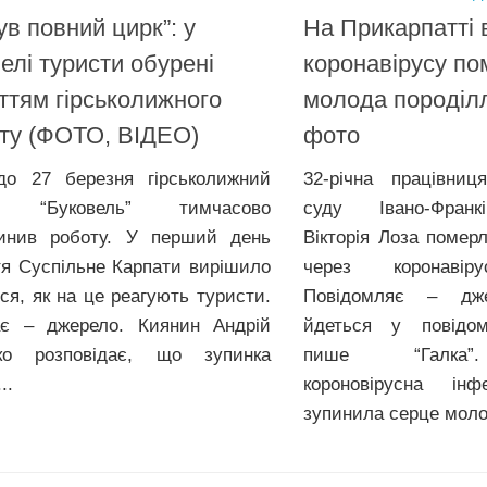
ув повний цирк”: у
На Прикарпатті 
елі туристи обурені
коронавірусу по
ттям гірськолижного
молода породілл
ту (ФОТО, ВІДЕО)
фото
о 27 березня гірськолижний
32-річна працівниц
т “Буковель” тимчасово
суду Івано-Франкі
инив роботу. У перший день
Вікторія Лоза помер
тя Суспільне Карпати вирішило
через коронавір
ися, як на це реагують туристи.
Повідомляє – дж
є – джерело. Киянин Андрій
йдеться у повідом
ко розповідає, що зупинка
пише “Галка”.
..
короновірусна інф
зупинила серце молод