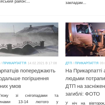
йський район:...
закладам...
/
ПРИКАРПАТТЯ
14.02.2021 В 17:08
ДТП
/
ПРИКАРПАТТЯ
09.
арпатців попереджають
На Прикарпатті 
одальше погіршення
людьми потрапи
них умов
ДТП на засніжені
загиблі: ФОТО
язку зі снігопадами та
овинами 13-14 лютого у
У ніч на вівторок