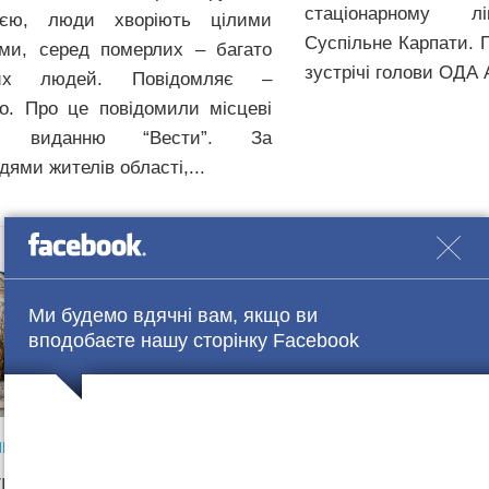
стаціонарному л
цією, люди хворіють цілими
Суспільне Карпати. 
ми, серед померлих – багато
зустрічі голови ОДА 
их людей. Повідомляє –
о. Про це повідомили місцеві
лі виданню “Вести”. За
дями жителів області,...
Ми будемо вдячні вам, якщо ви
вподобаєте нашу сторінку Facebook
ПРИКАРПАТТЯ
24.02.2021 В 18:06
ПРИКАРПАТТЯ
23.02.20
тницю на Прикарпатті
У Дзвиняцькій Т