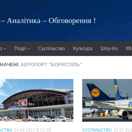
– Аналітика – Обговорення !
о
Події
Суспільство
Культура
Шоу-біз
#В
НАЧЕНІ:
АЕРОПОРТ “БОРИСПІЛЬ”
ЬСТВО
14.08.2017 В 01:05
СУСПІЛЬСТВО
10.07.201