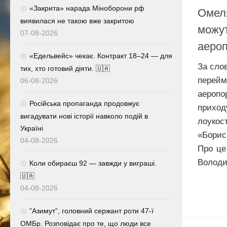
«Закрита» нарада Міноборони рф
Омеля
виявилася не такою вже закритою
можу
07-08-2026
аероп
«Едельвейс» чекає. Контракт 18–24 — для
За слов
тих, хто готовий діяти. 🇺🇦
перей
06-08-2026
аеропо
Російська пропаганда продовжує
прихо
вигадувати нові історії навколо подій в
лоукос
Україні
«Борис
04-08-2026
Про це
Володи
Коли обираєш 92 — завжди у виграші.
🇺🇦
04-08-2026
⁨”Азимут”, головний сержант роти 47-ї
ОМБр. Розповідає про те, що люди все