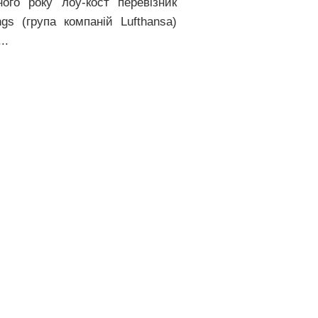
ного року лоу-кост перевізник
ngs (група компаній Lufthansa)
..