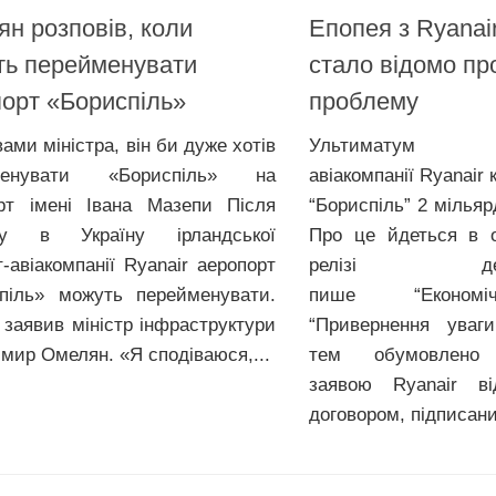
н розповів, коли
Епопея з Ryanair
ть перейменувати
стало відомо пр
орт «Бориспіль»
проблему
ами міністра, він би дуже хотів
Ультиматум
менувати «Бориспіль» на
авіакомпанії Ryanair
рт імені Івана Мазепи Після
“Бориспіль” 2 мільяр
ду в Україну ірландської
Про це йдеться в о
т-авіакомпанії Ryanair аеропорт
релізі держпі
піль» можуть перейменувати.
пише “Економі
 заявив міністр інфраструктури
“Привернення уваг
мир Омелян. «Я сподіваюся,...
тем обумовлено 
заявою Ryanair 
договором, підписани