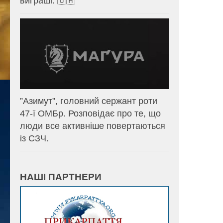
виграші. 🇺🇦
⁨”Азимут”, головний сержант роти
47-ї ОМБр. Розповідає про те, що
люди все активніше повертаються
із СЗЧ.
НАШІ ПАРТНЕРИ