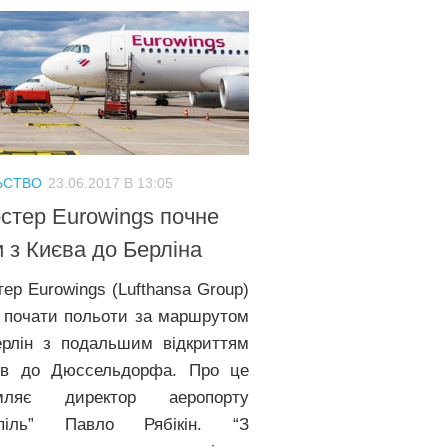
ЬСТВО
23.06.2017 В 13:05
стер Eurowings почне
и з Києва до Берліна
тер Eurowings (Lufthansa Group)
 почати польоти за маршрутом
ерлін з подальшим відкриттям
ів до Дюссельдорфа. Про це
омляє директор аеропорту
спіль” Павло Рябікін. “З