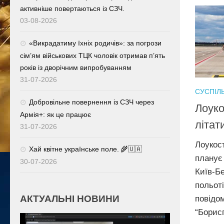
активніше повертаються із СЗЧ.
03-08-2026
«Викрадатиму їхніх родичів»: за погрози
сім’ям військових ТЦК чоловік отримав п’ять
років із дворічним випробуванням
31-07-2026
СУСПІЛ
Добровільне повернення із СЗЧ через
Лоуко
Армія+: як це працює
літат
31-07-2026
Лоукос
Хай квітне українське поле. 🌾🇺🇦
планує
30-07-2026
Київ-Б
польот
АКТУАЛЬНІ НОВИНИ
повід
“Бори