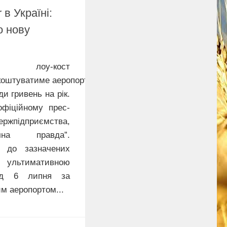
 в Україні:
о нову
 лоу-кост
 коштуватиме аеропорту
ди гривень на рік.
фіційному прес-
дприємства,
чна правда”.
и до зазначених
ультимативною
від 6 липня за
м аеропортом...