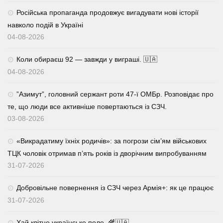
Російська пропаганда продовжує вигадувати нові історії
навколо подій в Україні
04-08-2026
Коли обираєш 92 — завжди у виграші. 🇺🇦
04-08-2026
⁨”Азимут”, головний сержант роти 47-ї ОМБр. Розповідає про
те, що люди все активніше повертаються із СЗЧ.
03-08-2026
«Викрадатиму їхніх родичів»: за погрози сім’ям військових
ТЦК чоловік отримав п’ять років із дворічним випробуванням
31-07-2026
Добровільне повернення із СЗЧ через Армія+: як це працює
31-07-2026
Хай квітне українське поле. 🌾🇺🇦