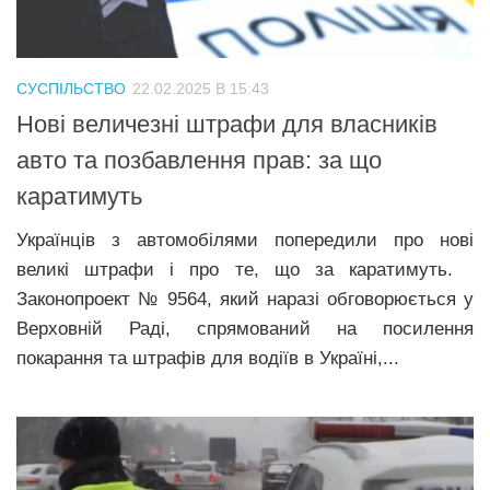
Трагедії
Курйози
СУСПІЛЬСТВО
22.02.2025 В 15:43
Суспільство
Нові величезні штрафи для власників
Культура
авто та позбавлення прав: за що
Шоу-біз
каратимуть
#Війна
Українців з автомобілями попередили про нові
великі штрафи і про те, що за каратимуть.
Законопроект № 9564, який наразі обговорюється у
Верховній Раді, спрямований на посилення
покарання та штрафів для водіїв в Україні,...