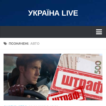
УКРАЇНА LIVE
Україна
ПОЗНАЧЕНІ:
АВТО
Київ
Дніпро
Львів
Івано-Франківськ
Харків
Донбас
Одеса
Схід