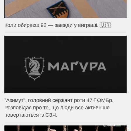
Коли обираєш 92 — завжди у виграші. 🇺🇦
⁨”Азимут”, головний сержант роти 47-ї ОМБр.
Розповідає про те, що люди все активніше
повертаються із СЗЧ.