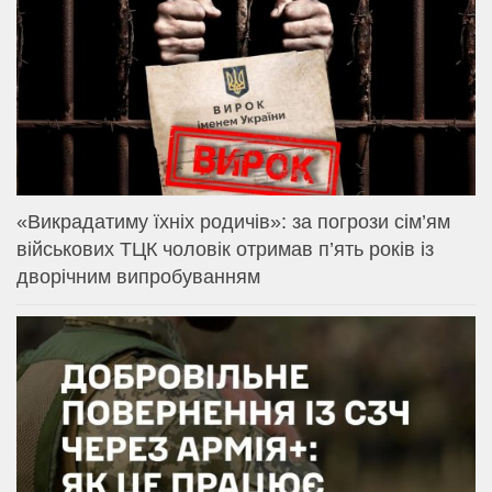
«Викрадатиму їхніх родичів»: за погрози сім’ям
військових ТЦК чоловік отримав п’ять років із
дворічним випробуванням