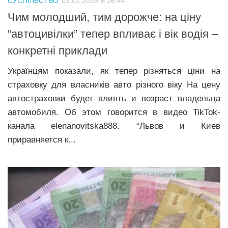
СУСПІЛЬСТВО
03.01.2025 В 16:44
Чим молодший, тим дорожче: на ціну
“автоцивілки” тепер впливає і вік водія –
конкретні приклади
Українцям показали, як тепер різняться ціни на
страховку для власників авто різного віку На цену
автостраховки будет влиять и возраст владельца
автомобиля. Об этом говорится в видео TikTok-
канала elenanovitska888. “Львов и Киев
приравняется к...