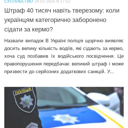
СУСПІЛЬСТВО
28.02.2025 В 17:52
Прикарпаття
Штраф 40 тисяч навіть тверезому: коли
Економіка
українцям категорично заборонено
сідати за кермо?
Політика
Світ
Назвали випадок В Україні поліція щорічно виявляє
досить велику кількість водіїв, які сідають за кермо,
Цікаво
хоча суд позбавив їх водійського посвідчення. Це
Наука
правопорушення передбачає великий штраф і може
Технології
призвести до серйозних додаткових санкцій. У...
Історії
Рецепти
Привітання
Здоров’я
Події
Кримінал