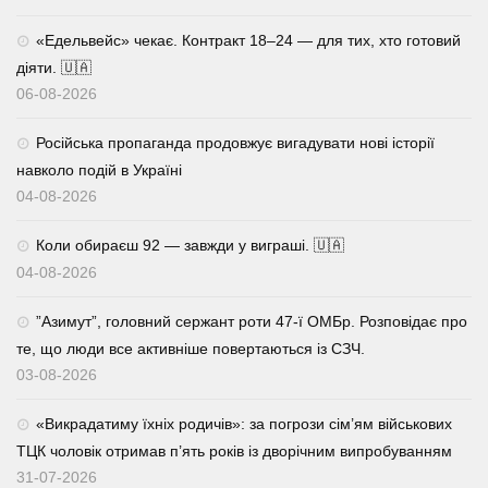
«Едельвейс» чекає. Контракт 18–24 — для тих, хто готовий
діяти. 🇺🇦
06-08-2026
Російська пропаганда продовжує вигадувати нові історії
навколо подій в Україні
04-08-2026
Коли обираєш 92 — завжди у виграші. 🇺🇦
04-08-2026
⁨”Азимут”, головний сержант роти 47-ї ОМБр. Розповідає про
те, що люди все активніше повертаються із СЗЧ.
03-08-2026
«Викрадатиму їхніх родичів»: за погрози сім’ям військових
ТЦК чоловік отримав п’ять років із дворічним випробуванням
31-07-2026