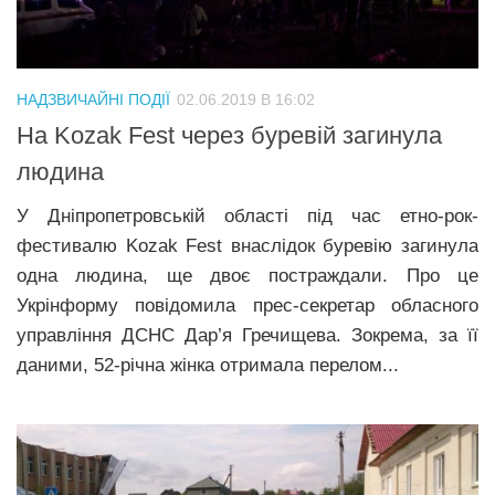
НАДЗВИЧАЙНІ ПОДІЇ
02.06.2019 В 16:02
На Kozak Fest через буревій загинула
людина
У Дніпропетровській області під час етно-рок-
фестивалю Kozak Fest внаслідок буревію загинула
одна людина, ще двоє постраждали. Про це
Укрінформу повідомила прес-секретар обласного
управління ДСНС Дар’я Гречищева. Зокрема, за її
даними, 52-річна жінка отримала перелом...