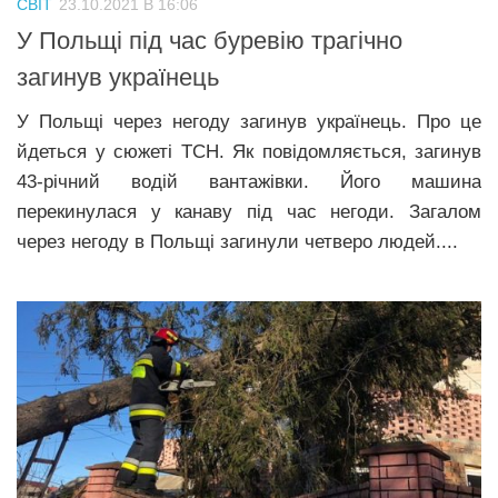
СВІТ
23.10.2021 В 16:06
Прикарпаття
У Польщі під час буревію трагічно
Економіка
загинув українець
Політика
У Польщі через негоду загинув українець. Про це
йдеться у сюжеті ТСН. Як повідомляється, загинув
Світ
43-річний водій вантажівки. Його машина
Цікаво
перекинулася у канаву під час негоди. Загалом
Наука
через негоду в Польщі загинули четверо людей....
Технології
Історії
Рецепти
Привітання
Здоров’я
Події
Кримінал