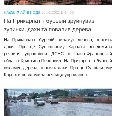
Трагедії
НАДЗВИЧАЙНІ ПОДІЇ
30.01.2021 В 14:08
Курйози
На Прикарпатті буревій зруйнував
Суспільство
зупинки, дахи та повалив дерева
Культура
На Прикарпатті буревій виламує дерева, зносить
Шоу-біз
дахи. Про це Суспільному Карпати повідомила
речниця управління ДСНС в Івано-Франківській
#Війна
області Христина Перцович. На Прикарпатті буревій
виламує дерева, зносить дахи. Про це Суспільному
Карпати повідомила речниця управління...