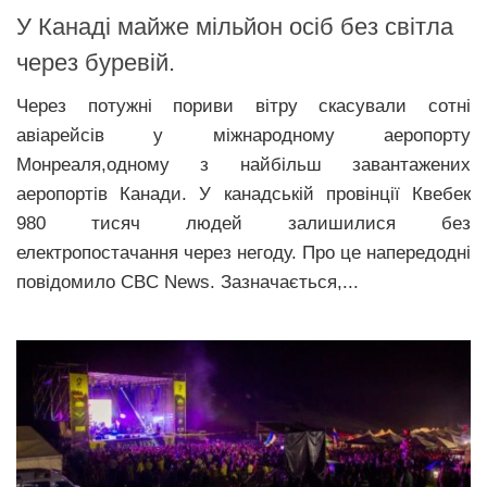
У Канаді майже мільйон осіб без світла
через буревій.
Через потужні пориви вітру скасували сотні
авіарейсів у міжнародному аеропорту
Монреаля,одному з найбільш завантажених
аеропортів Канади. У канадській провінції Квебек
980 тисяч людей залишилися без
електропостачання через негоду. Про це напередодні
повідомило CBC News. Зазначається,...