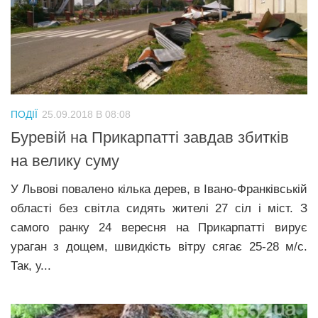
ПОДІЇ
25.09.2018 В 08:08
Буревій на Прикарпатті завдав збитків
на велику суму
У Львові повалено кілька дерев, в Івано-Франківській
області без світла сидять жителі 27 сіл і міст. З
самого ранку 24 вересня на Прикарпатті вирує
ураган з дощем, швидкість вітру сягає 25-28 м/с.
Так, у...