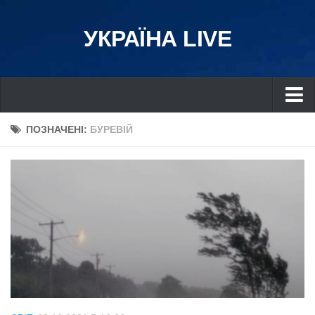
УКРАЇНА LIVE
Україна
ПОЗНАЧЕНІ:
БУРЕВІЙ
Київ
Дніпро
Львів
Івано-Франківськ
Харків
Донбас
Одеса
Схід