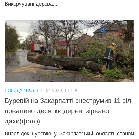
Викорчувані дерева...
ПОГОДА
/
ПОДІЇ
26.04.2020 В 17:06
Буревій на Закарпатті знеструмив 11 сіл,
повалено десятки дерев, зірвано
дахи(фото)
Внаслідок буревію у Закарпатській області станом