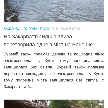
ВАЖЛИВО
/
ПОГОДА
/
ПОДІЇ
07.10.2020 В 07:06
На Закарпатті сильна злива
перетворила одне з міст на Венецію
Буревій також поламав дерева та пошкодив лінію
електропередачі у Хусті, тому половина міста
залишилася без світла. Буревій також поламав
дерева та пошкодив лінію електропередачі у Хусті,
тому половина міста залишилася без світла. У
Закарпатській...