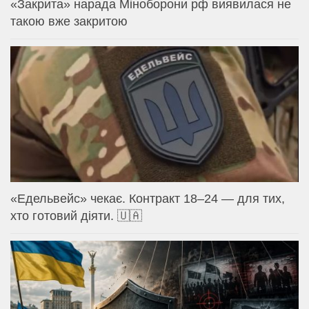
«Закрита» нарада Міноборони рф виявилася не
такою вже закритою
«Едельвейс» чекає. Контракт 18–24 — для тих,
хто готовий діяти. 🇺🇦