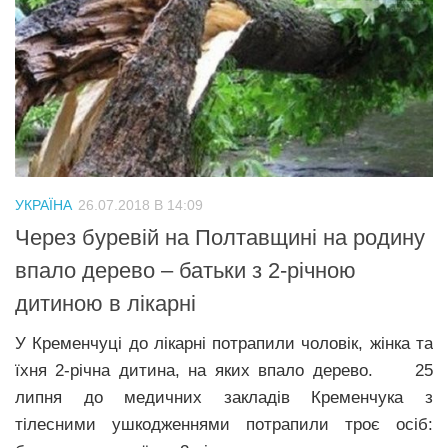
УКРАЇНА
26.07.2018 В 14:09
Через буревій на Полтавщині на родину
впало дерево – батьки з 2-річною
дитиною в лікарні
У Кременчуці до лікарні потрапили чоловік, жінка та
їхня 2-річна дитина, на яких впало дерево. 25
липня до медичних закладів Кременчука з
тілесними ушкодженнями потрапили троє осіб: