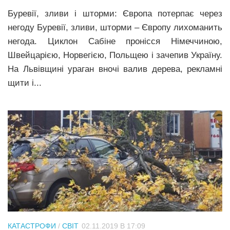
Буревії, зливи і шторми: Європа потерпає через
негоду Буревії, зливи, шторми – Європу лихоманить
негода. Циклон Сабіне пронісся Німеччиною,
Швейцарією, Норвегією, Польщею і зачепив Україну.
На Львівщині ураган вночі валив дерева, рекламні
щити і...
КАТАСТРОФИ
/
СВІТ
02.11.2019 В 17:09