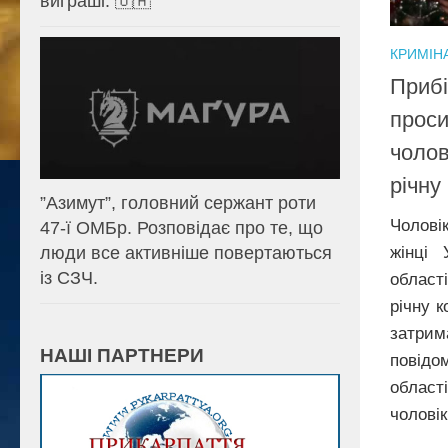
виграші. 🇺🇦
КРИМІН
Прибі
проси
чолов
річну
⁨”Азимут”, головний сержант роти
Чолові
47-ї ОМБр. Розповідає про те, що
люди все активніше повертаються
жінці 
із СЗЧ.
област
річну 
затрим
НАШІ ПАРТНЕРИ
повідо
област
чоловік.