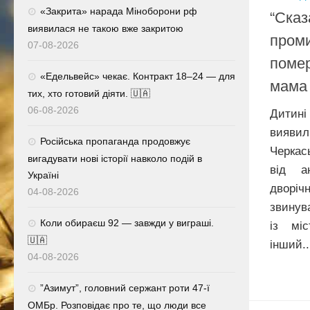
«Закрита» нарада Міноборони рф
“Сказ
виявилася не такою вже закритою
проми
07-08-2026
помер
«Едельвейс» чекає. Контракт 18–24 — для
мама 
тих, хто готовий діяти. 🇺🇦
06-08-2026
Дитині
вияви
Російська пропаганда продовжує
Черкас
вигадувати нові історії навколо подій в
від ан
Україні
дворі
04-08-2026
звинув
Коли обираєш 92 — завжди у виграші.
із міс
🇺🇦
інший..
04-08-2026
⁨”Азимут”, головний сержант роти 47-ї
ОМБр. Розповідає про те, що люди все