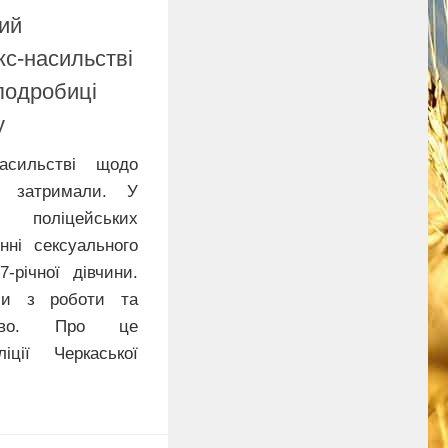
ий
кс-насильстві
 подробиці
у
асильстві щодо
е затримали. У
поліцейських
нні сексуального
-річної дівчини.
ли з роботи та
ство. Про це
ції Черкаської