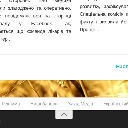
и. Стороннє тіло медики
розвитку, зафіксува
ли злагоджено та оперативно.
Спеціальна комісія 
 повідомляється на сторінці
факту і виявила йог
кладу у Facebook. Так,
Про це...
ається що команда лікарів та
ер...
Наст
Реклама
Наші банери
Захід Медіа
Українськи
!