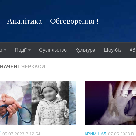
– Аналітика – Обговорення !
о
Події
Суспільство
Культура
Шоу-біз
#В
НАЧЕНІ:
ЧЕРКАСИ
Ї
05.07.2023 В 12:54
КРИМІНАЛ
07.05.2023 В 