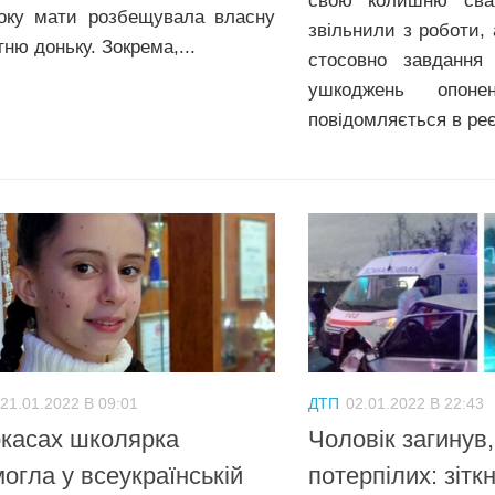
свою колишню свах
оку мати розбещувала власну
звільнили з роботи, 
ню доньку. Зокрема,...
стосовно завдання 
ушкоджень опон
повідомляється в реє
21.01.2022 В 09:01
ДТП
02.01.2022 В 22:43
касах школярка
Чоловік загинув,
огла у всеукраїнській
потерпілих: зітк