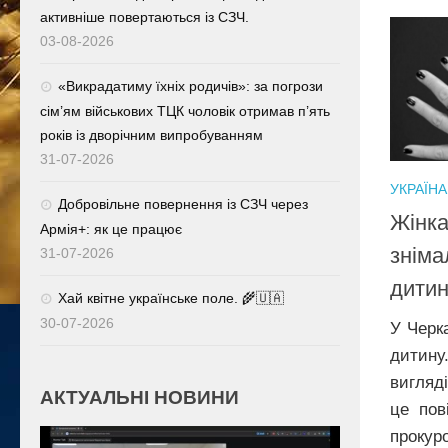
активніше повертаються із СЗЧ.
03-08-2026
«Викрадатиму їхніх родичів»: за погрози
сім’ям військових ТЦК чоловік отримав п’ять
років із дворічним випробуванням
31-07-2026
УКРАЇНА
Добровільне повернення із СЗЧ через
Жінка
Армія+: як це працює
зніма
31-07-2026
дити
Хай квітне українське поле. 🌾🇺🇦
30-07-2026
У Черк
дитину
вигляд
АКТУАЛЬНІ НОВИНИ
це пов
прокур