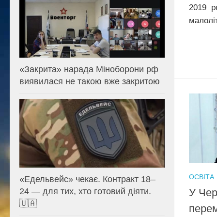
2019 р
малоліт
«Закрита» нарада Міноборони рф
виявилася не такою вже закритою
ОСВІТА
«Едельвейс» чекає. Контракт 18–
24 — для тих, хто готовий діяти.
У Чер
🇺🇦
перем