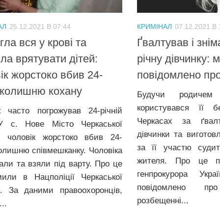
АЛ
25.12.2021 В 07:44
КРИМІНАЛ
07.12.2021 В 
гла вся у крові та
Ґвалтував і знім
ла врятувати дітей:
річну дівчинку:
ік жорстоко вбив 24-
повідомлено про
 колишню кохану
Будучи родичем 
користувався її б
к часто погрожував 24-річній
Черкасах за ґвалт
У с. Нове Місто Черкаської
дівчинки та виготов
і чоловік жорстоко вбив 24-
за її участю судит
колишню співмешканку. Чоловіка
жителя. Про це п
али та взяли під варту. Про це
генпрокурора Украї
мили в Нацполіції Черкаської
повідомлено п
і. За даними правоохоронців,
розбещенні...
..