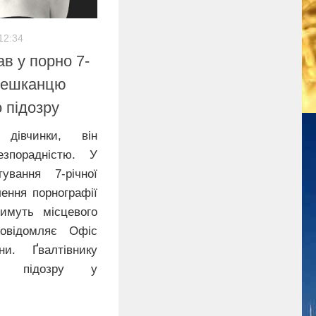
12:34
ав у порно 7-
 мешканцю
 підозру
дівчинки, він
езпорадністю. У
ування 7-річної
лення порнографії
имуть місцевого
овідомляє Офіс
ни. Ґвалтівнику
ро підозру у