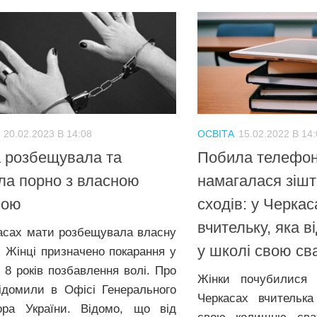
20.02.2023 В 14:08
ОСВІТА
15.02.2022 В 14
 розбещувала та
Побила телефон
ла порно з власною
намагалася зішт
ною
сходів: у Черка
вчительку, яка 
асах мати розбещувала власну
у школі свою св
. Жінці призначено покарання у
і 8 років позбавлення волі. Про
Жінки почубилися 
ідомили в Офісі Генерального
Черкасах вчителька
ора України. Відомо, що від