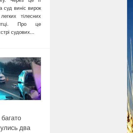
у. Через це її
а суд виніс вирок
легких тілесних
ентці. Про це
стрі судових...
 багато
нулись два