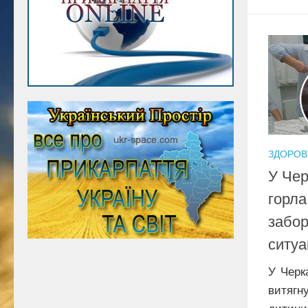
ЗДОРОВ
У Чер
горла
забор
ситуа
У Черк
витягн