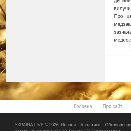
дитин
вилучи
Про це
медза
зазнач
медсест
Головна
Про сайт
УКРАЇНА LIVE © 2026. Новини – Аналітика – Обговорення