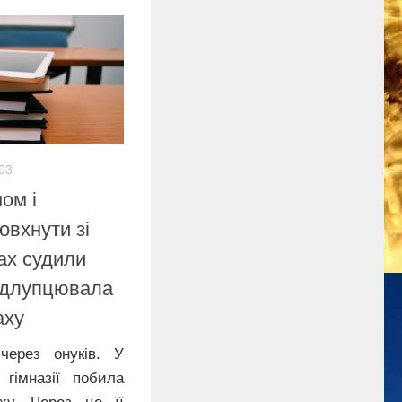
:03
ом і
овхнути зі
сах судили
відлупцювала
аху
через онуків. У
 гімназії побила