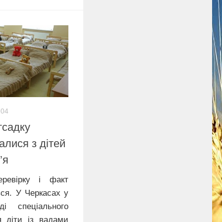
:04
тсадку
алися з дітей
’я
еревірку і факт
ся. У Черкасах у
ді спеціального
я діти із вадами