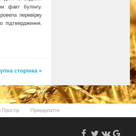
ли факт булінгу.
провела перевірку
о підтвердження.
упна сторінка »
й Простір
Прикарпаття