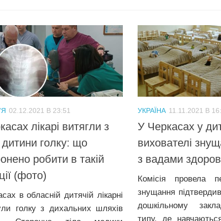
'Я
02.12.2021 В 23:51
УКРАЇНА
11.11.2021 В 16
касах лікарі витягли з
У Черкасах у ди
 дитини голку: що
вихователі знущ
онено робити в такій
з вадами здоров
ції (фото)
Комісія провела п
знущання підтвердив
асах в обласній дитячій лікарні
дошкільному закла
ули голку з дихальних шляхів
типу, де навчаютьс