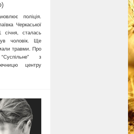
о)
овлює поліція.
аївка Черкаської
1 січня, сталась
ув чоловік. Ще
мали травми. Про
“Суспільне” з
ечницю центру