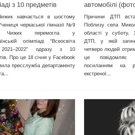
іаді з 10 предметів
автомобілі (фот
Чижик навчається в шостому
Причини ДТП встан
 Учениця черкаської гімназії №9
Поблизу села Микол
 Чижик перемогла у
області у суботу, 
аїнській олімпіаді “Всеосвіта
ДТП, у якій загин
2021–2022” одразу з 10
четверо людей отри
тів. Про це 18 січня у Facebook
це повідомляє 
мила пресслужба департаменту
посиланням на р
а...
екстреної...