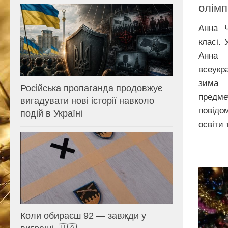
олімп
Анна 
класі.
Анна
всеукр
зима 
Російська пропаганда продовжує
предме
вигадувати нові історії навколо
повідо
подій в Україні
освіти т
Коли обираєш 92 — завжди у