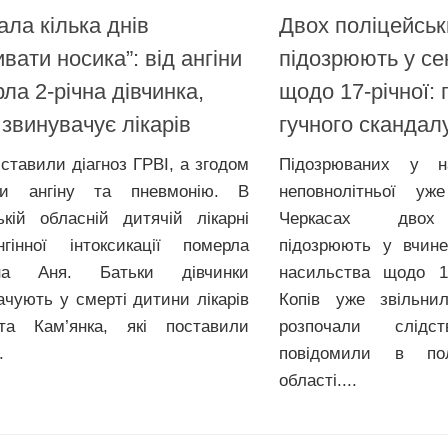
ала кілька днів
Двох поліцейськ
вати носика”: від ангіни
підозрюють у се
ла 2-річна дівчинка,
щодо 17-річної:
звинувачує лікарів
гучного скандал
 ставили діагноз ГРВІ, а згодом
Підозрюваних у н
ли ангіну та пневмонію. В
неповнолітньої уж
ькій обласній дитячій лікарні
Черкасах двох 
гінної інтоксикації померла
підозрюють у вчине
чна Аня. Батьки дівчинки
насильства щодо 17
ачують у смерті дитини лікарів
Копів уже звільни
та Кам’янка, які поставили
розпочали слід
.
повідомили в полі
області....