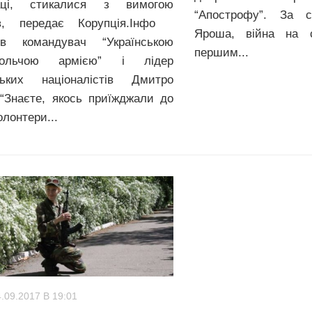
раці, стикалися з вимогою
“Апострофу”. За 
тів, передає Корупція.Інфо
Яроша, війна на с
ів командувач “Українською
першим...
вольчою армією” і лідер
ських націоналістів Дмитро
“Знаєте, якось приїжджали до
олонтери...
.09.2017 В 19:01