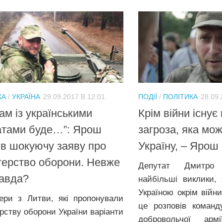
КА
/
УКРАЇНА
29.09.2017 В 12:01
ПОДІЇ
/
ПОЛІТИКА
28.09.
ам із українськими
Крім війни існує
атами буде…”: Ярош
загроза, яка мож
в шокуючу заяву про
Україну, – Ярош
терство оборони. Невже
Депутат Дмитро
авда?
найбільші виклики, 
Україною окрім війн
ери з Литви, які пропонували
це розповів команду
ерству оборони України варіанти
добровольчої арм