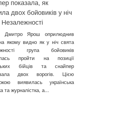
ер показала, як
ла двох бойовиків у ніч
 Незалежності
п Дмитро Ярош оприлюднив
 на якому видно як у ніч свята
ежності група бойовиків
алась пройти на позиції
нських бійців та снайпер
дувала двох ворогів. Цією
еркою виявилась українська
а та журналістка, а...