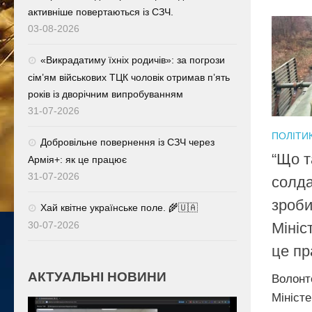
активніше повертаються із СЗЧ.
03-08-2026
«Викрадатиму їхніх родичів»: за погрози
сім’ям військових ТЦК чоловік отримав п’ять
років із дворічним випробуванням
31-07-2026
ПОЛІТИ
Добровільне повернення із СЗЧ через
“Що т
Армія+: як це працює
31-07-2026
солд
зроби
Хай квітне українське поле. 🌾🇺🇦
Мініс
30-07-2026
це пр
АКТУАЛЬНІ НОВИНИ
Волонт
Мініст