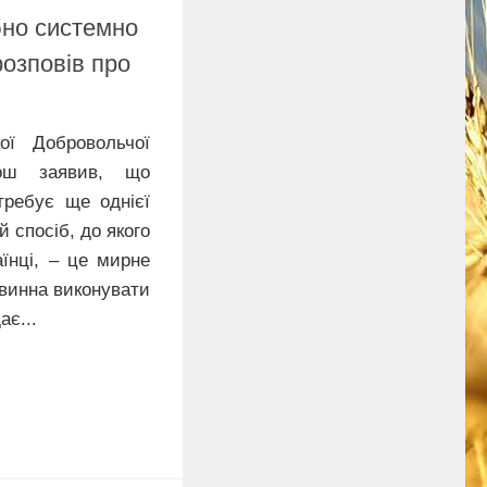
бно системно
розповів про
ої Добровольчої
ош заявив, що
требує ще однієї
 спосіб, до якого
їнці, – це мирне
овинна виконувати
ає...