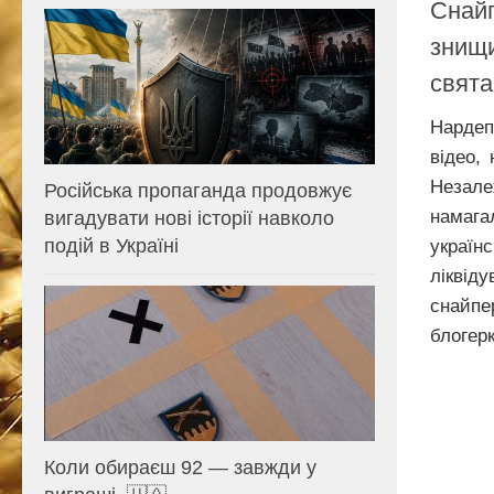
Снайп
знищи
свята
Нарде
відео,
Незал
Російська пропаганда продовжує
намаг
вигадувати нові історії навколо
подій в Україні
украї
лікві
снайп
блогерк
Коли обираєш 92 — завжди у