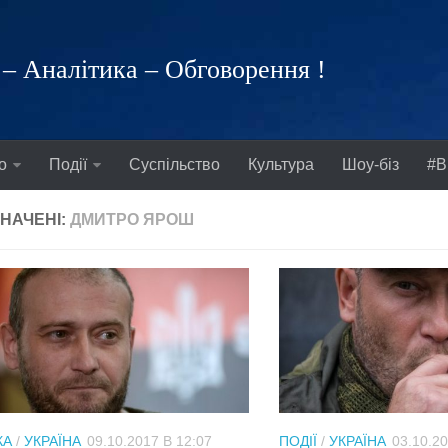
– Аналітика – Обговорення !
о
Події
Суспільство
Культура
Шоу-біз
#В
НАЧЕНІ:
ДМИТРО ЯРОШ
КА
/
УКРАЇНА
09.10.2017 В 12:07
ПОДІЇ
/
УКРАЇНА
03.10.20