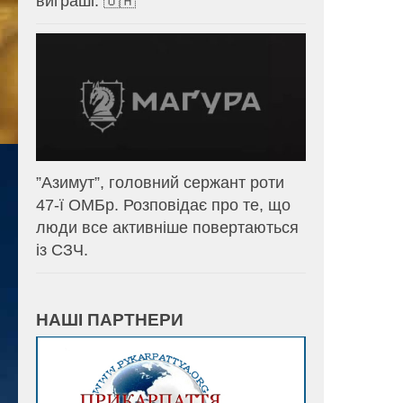
виграші. 🇺🇦
⁨”Азимут”, головний сержант роти
47-ї ОМБр. Розповідає про те, що
люди все активніше повертаються
із СЗЧ.
НАШІ ПАРТНЕРИ