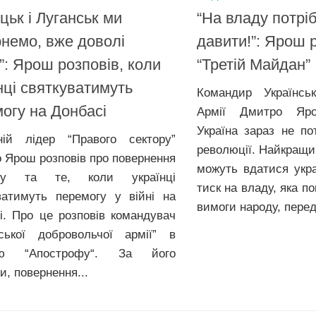
цьк і Луганськ ми
“На владу потрі
немо, вже доволі
давити!”: Ярош 
”: Ярош розповів, коли
“Третій Майдан”
нці святкуватимуть
Командир Українськ
огу на Донбасі
Армії Дмитро Яр
Україна зараз не по
ій лідер “Правого сектору”
революції. Найкращий
 Ярош розповів про повернення
можуть вдатися укра
су та те, коли українці
тиск на владу, яка п
ватимуть перемогу у вiйні на
вимоги народу, перед
і. Про це розповів командувач
нської добровольчої армії” в
в’ю “Апострофу“. За його
и, повернення...