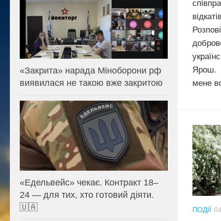
співп
відка
Розпов
добро
україн
Ярош. 
«Закрита» нарада Міноборони рф
виявилася не такою вже закритою
мене в
«Едельвейс» чекає. Контракт 18–
24 — для тих, хто готовий діяти.
🇺🇦
ПОДІЇ
04