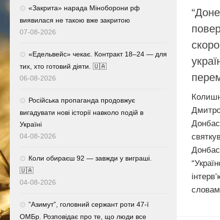
«Закрита» нарада Міноборони рф
“Доне
виявилася не такою вже закритою
повер
07-08-2026
скоро
«Едельвейс» чекає. Контракт 18–24 — для
украї
тих, хто готовий діяти. 🇺🇦
перем
06-08-2026
Колишн
Російська пропаганда продовжує
Дмитро
вигадувати нові історії навколо подій в
Донба
Україні
святку
04-08-2026
Донбас
Коли обираєш 92 — завжди у виграші.
“Украї
🇺🇦
інтер
04-08-2026
словам
⁨”Азимут”, головний сержант роти 47-ї
ОМБр. Розповідає про те, що люди все