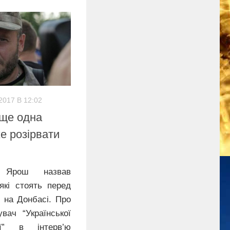
2017 В 12:02
 ще одна
е розірвати
 Ярош назвав
які стоять перед
и на Донбасі. Про
вач “Української
ії” в інтерв’ю