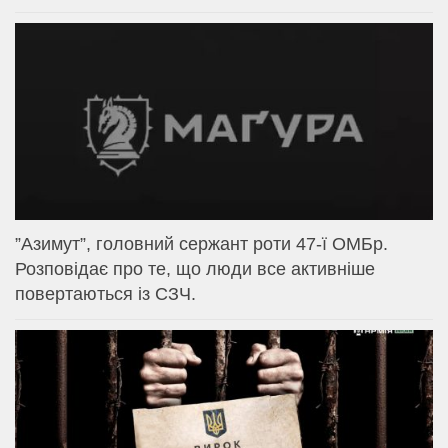
⁨”Азимут”, головний сержант роти 47-ї ОМБр.
Розповідає про те, що люди все активніше
повертаються із СЗЧ.