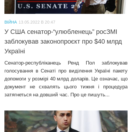
Трагедії
Курйози
ВІЙНА
13.05.2022 В 20:47
Суспільство
У США сенатор-“улюбленець” росЗМІ
Культура
заблокував законопроєкт про $40 млрд
Україні
Шоу-біз
#Війна
Сенатор-республіканець Ренд Пол заблокував
голосування в Сенаті про виділення Україні пакету
допомоги у розмірі 40 млрд доларів. Це означає, що
документ не схвалять цього тижня і процедура
затягнеться на довший час. Про це пишуть...