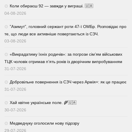
Коли обираєш 92 — завжди у виграші. 🇺🇦
04-08-2026
⁨”Азимут”, головний сержант роти 47-ї ОМБр. Розповідає про
те, що люди все активніше повертаються із СЗЧ.
03-08-2026
«Викрадатиму їхніх родичів»: за погрози сім’ям військових
ТЦК чоловік отримав п’ять років із дворічним випробуванням
31-07-2026
Добровільне повернення із СЗЧ через Армія+: як це працює
31-07-2026
Хай квітне українське поле. 🌾🇺🇦
30-07-2026
Медведчуку оголосили нову підозру
29-07-2026