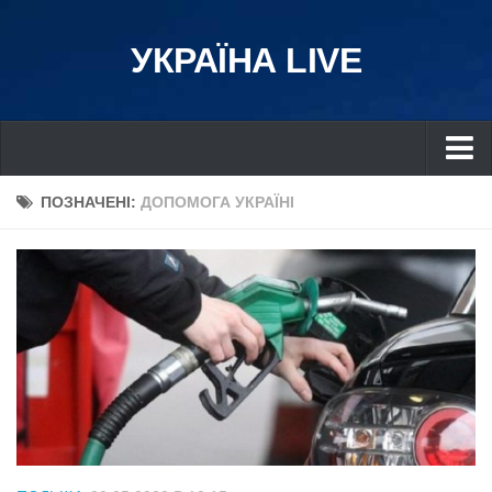
УКРАЇНА LIVE
Україна
ПОЗНАЧЕНІ:
ДОПОМОГА УКРАЇНІ
Київ
Дніпро
Львів
Івано-Франківськ
Харків
Донбас
Одеса
Схід