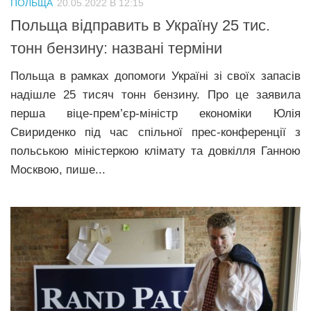
ПОЛЬЩА
20.05.2022 В 12:15
Прикарпаття
Польща відправить в Україну 25 тис.
Економіка
тонн бензину: названі терміни
Політика
Польща в рамках допомоги Україні зі своїх запасів
надішле 25 тисяч тонн бензину. Про це заявила
Світ
перша віце-прем’єр-міністр економіки Юлія
Цікаво
Свириденко під час спільної прес-конференції з
Наука
польською міністеркою клімату та довкілля Ганною
Москвою, пише...
Технології
Історії
Рецепти
Привітання
Здоров’я
Події
Кримінал