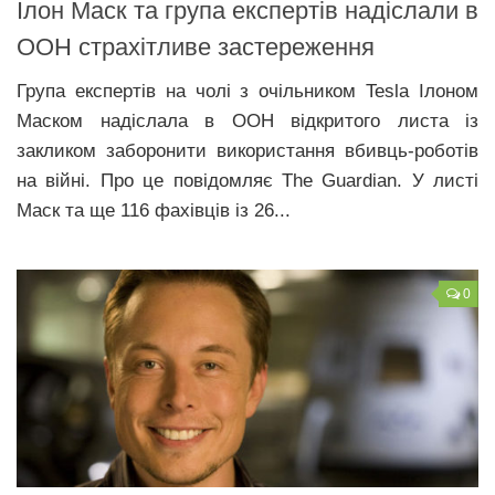
Ілон Маск та група експертів надіслали в
ООН страхітливе застереження
Група експертів на чолі з очільником Tesla Ілоном
Маском надіслала в ООН відкритого листа із
закликом заборонити використання вбивць-роботів
на війні. Про це повідомляє The Guardian. У листі
Маск та ще 116 фахівців із 26...
0