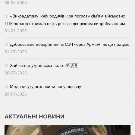
03-08-2026
«Викрадатиму їхніх родичів»: за погрози сім’ям військових
ТЦК чоловік отримав п’ять років із дворічним випробуванням
31-07-2026
Добровільне повернення із СЗЧ через Армія+: як це працює
31-07-2026
Хай квітне українське поле. 🌾🇺🇦
30-07-2026
Медведчуку оголосили нову підозру
29-07-2026
АКТУАЛЬНІ НОВИНИ