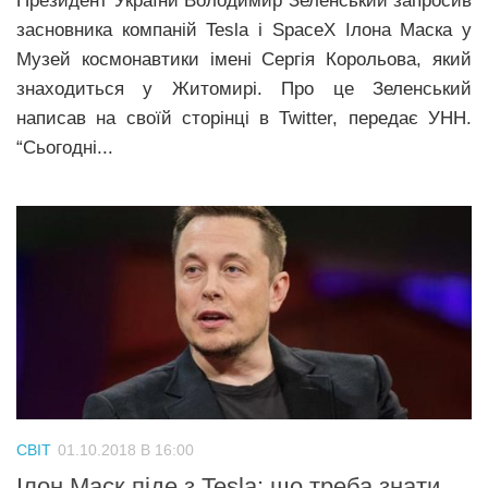
Президент України Володимир Зеленський запросив
засновника компаній Tesla і SpaceX Ілона Маска у
Музей космонавтики імені Сергія Корольова, який
знаходиться у Житомирі. Про це Зеленський
написав на своїй сторінці в Twitter, передає УНН.
“Сьогодні...
СВІТ
01.10.2018 В 16:00
Ілон Маск піде з Tesla: що треба знати