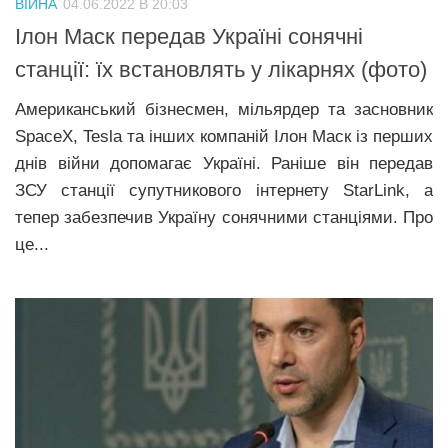
ВІЙНА
04.06.2022 В 20:03
Прикарпаття
Ілон Маск передав Україні сонячні
Економіка
станції: їх встановлять у лікарнях (фото)
Політика
Американський бізнесмен, мільярдер та засновник
SpaceX, Tesla та інших компаній Ілон Маск із перших
Світ
днів війни допомагає Україні. Раніше він передав
Цікаво
ЗСУ станції супутникового інтернету StarLink, а
Наука
тепер забезпечив Україну сонячними станціями. Про
це...
Технології
Історії
Рецепти
Привітання
Здоров’я
Події
Кримінал