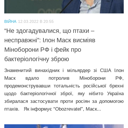
Трагедії
Курйози
ВІЙНА
12.03.2022 В 20:55
Суспільство
“Не здогадувалися, що птахи –
Культура
несправжні”: Ілон Маск висміяв
Міноборони РФ і фейк про
Шоу-біз
бактеріологічну зброю
#Війна
Знаменитий винахідник і мільярдер зі США Ілон
Маск вдало потролив Міноборони РФ,
продемонструвавши тотальність російської брехні
щодо бактеріологічної зброї, яку нібито Україна
збиралася застосувати проти росіян за допомогою
птахів. Як інформує “Obozrevatel”, Маск...