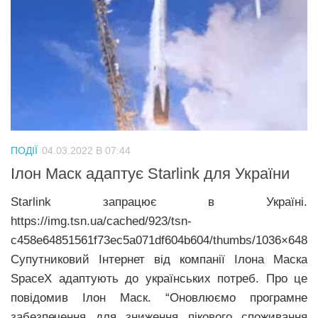
ПОДІЇ
04.03.2022 В 07:44
Ілон Маск адаптує Starlink для України
Starlink запрацює в Україні.
https://img.tsn.ua/cached/923/tsn-
c458e64851561f73ec5a071df604b604/thumbs/1036×648/
Супутниковий Інтернет від компанії Ілона Маска
SpaceX адаптують до українських потреб. Про це
повідомив Ілон Маск. “Оновлюємо програмне
забезпечення для зниження пікового споживання