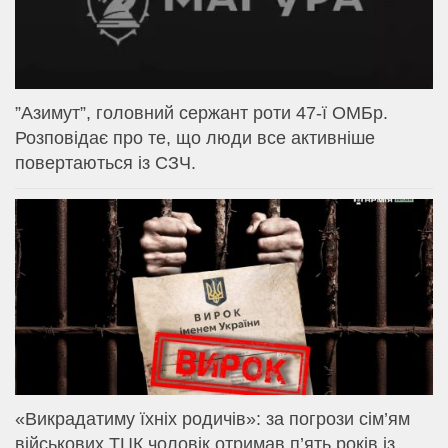
⁨”Азимут”, головний сержант роти 47-ї ОМБр.
Розповідає про те, що люди все активніше
повертаються із СЗЧ.
«Викрадатиму їхніх родичів»: за погрози сім’ям
військових ТЦК чоловік отримав п’ять років із