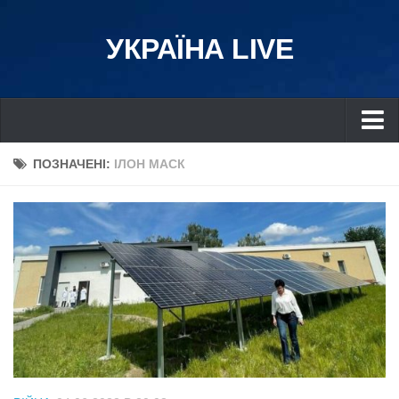
УКРАЇНА LIVE
Україна
ПОЗНАЧЕНІ:
ІЛОН МАСК
Київ
Дніпро
Львів
Івано-Франківськ
Харків
Донбас
Одеса
Схід