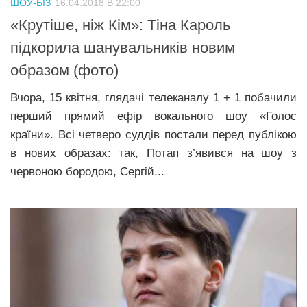
ШОУ-БІЗ
16.04.2018 В 22:00
Прикарпаття
«Крутіше, ніж Кім»: Тіна Кароль
Економіка
підкорила шанувальників новим
образом (фото)
Політика
Світ
Вчора, 15 квітня, глядачі телеканалу 1 + 1 побачили
перший прямий ефір вокального шоу «Голос
Цікаво
країни». Всі четверо суддів постали перед публікою
Наука
в нових образах: так, Потап з’явився на шоу з
Технології
червоною бородою, Сергій...
Історії
Рецепти
Привітання
Здоров’я
Події
Кримінал