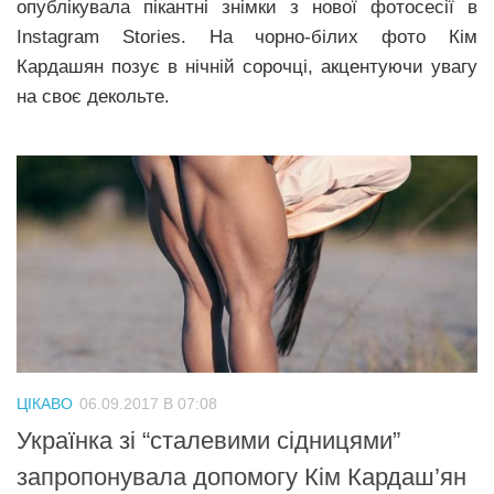
опублікувала пікантні знімки з нової фотосесії в
Instagram Stories. На чорно-білих фото Кім
Кардашян позує в нічній сорочці, акцентуючи увагу
на своє декольте.
ЦІКАВО
06.09.2017 В 07:08
Українка зі “сталевими сідницями”
запропонувала допомогу Кім Кардаш’ян