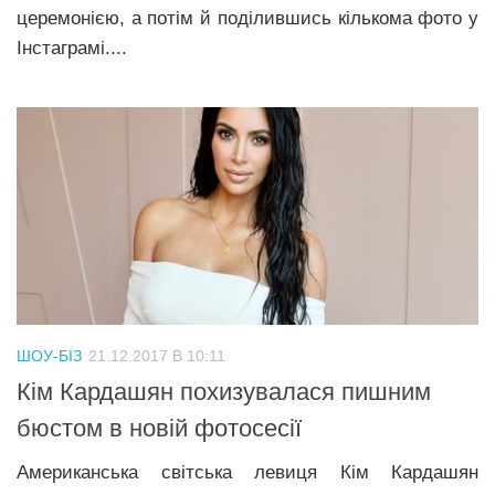
церемонією, а потім й поділившись кількома фото у
Інстаграмі....
ШОУ-БІЗ
21.12.2017 В 10:11
Кім Кардашян похизувалася пишним
бюстом в новій фотосесії
Американська світська левиця Кім Кардашян