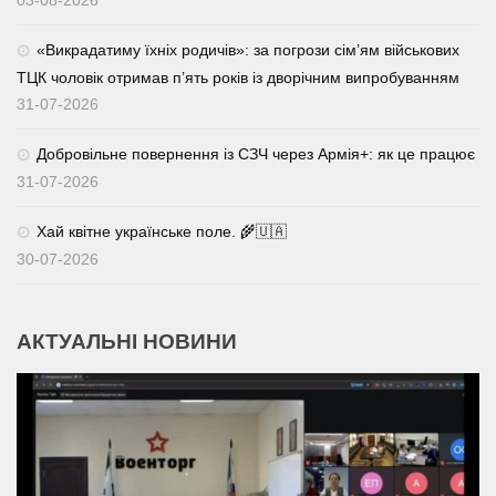
«Викрадатиму їхніх родичів»: за погрози сім’ям військових
ТЦК чоловік отримав п’ять років із дворічним випробуванням
31-07-2026
Добровільне повернення із СЗЧ через Армія+: як це працює
31-07-2026
Хай квітне українське поле. 🌾🇺🇦
30-07-2026
АКТУАЛЬНІ НОВИНИ