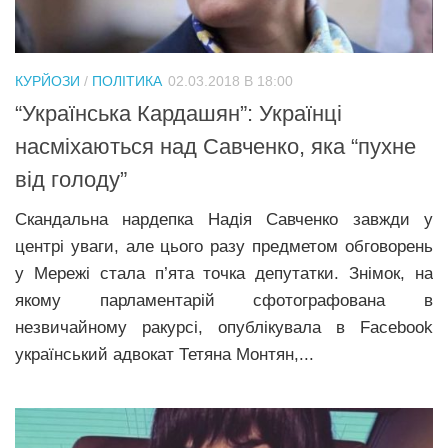
Трагедії
Курйози
КУРЙОЗИ
/
ПОЛІТИКА
02.03.2018 В 18:00
Суспільство
“Українська Кардашян”: Українці
Культура
насміхаються над Савченко, яка “пухне
Шоу-біз
від голоду”
#Війна
Скандальна нардепка Надія Савченко завжди у
центрі уваги, але цього разу предметом обговорень
у Мережі стала п’ята точка депутатки. Знімок, на
якому парламентарій сфотографована в
незвичайному ракурсі, опублікувала в Facebook
український адвокат Тетяна Монтян,...