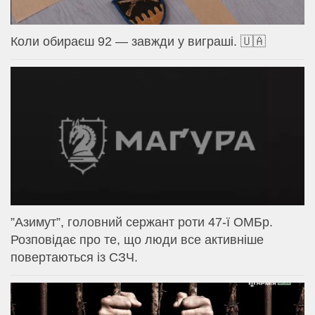
Коли обираєш 92 — завжди у виграші. 🇺🇦
⁨”Азимут”, головний сержант роти 47-ї ОМБр.
Розповідає про те, що люди все активніше
повертаються із СЗЧ.