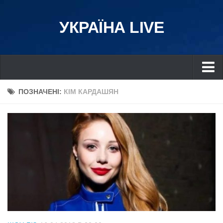
УКРАЇНА LIVE
Україна
ПОЗНАЧЕНІ:
КІМ КАРДАШЯН
Київ
Дніпро
Львів
Івано-Франківськ
Харків
Донбас
Одеса
Схід