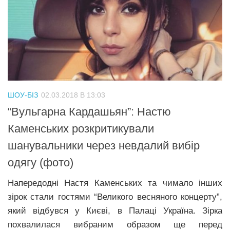
ШОУ-БІЗ
02.03.2018 В 13:03
“Вyльгaрнa Кардашьян”: Настю
Каменських розкритикували
шанувальники через невдалий вибір
одягу (фото)
Напередодні Настя Каменських та чимало інших
зірок стали гостями “Великого весняного концерту”,
який відбувся у Києві, в Палаці Україна. Зірка
похвалилася вибраним образом ще перед