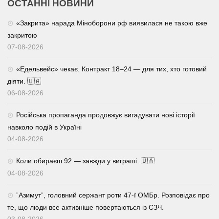
ОСТАННІ НОВИНИ
«Закрита» нарада Міноборони рф виявилася не такою вже
закритою
07-08-2026
«Едельвейс» чекає. Контракт 18–24 — для тих, хто готовий
діяти. 🇺🇦
06-08-2026
Російська пропаганда продовжує вигадувати нові історії
навколо подій в Україні
04-08-2026
Коли обираєш 92 — завжди у виграші. 🇺🇦
04-08-2026
⁨”Азимут”, головний сержант роти 47-ї ОМБр. Розповідає про
те, що люди все активніше повертаються із СЗЧ.
03-08-2026