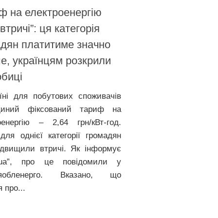
ф на електроенергію
 втричі”: ця категорія
дян платитиме значно
е, українцям розкрили
биці
їні для побутових споживачів
диний фіксований тариф на
оенергію – 2,64 грн/кВт-год.
для однієї категорії громадян
ідвищили втричі. Як інформує
y.ua”, про це повідомили у
цяобленерго. Вказано, що
 про...