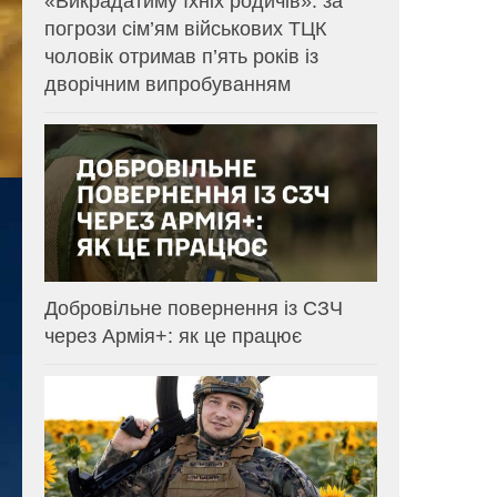
«Викрадатиму їхніх родичів»: за
погрози сім’ям військових ТЦК
чоловік отримав п’ять років із
дворічним випробуванням
Добровільне повернення із СЗЧ
через Армія+: як це працює