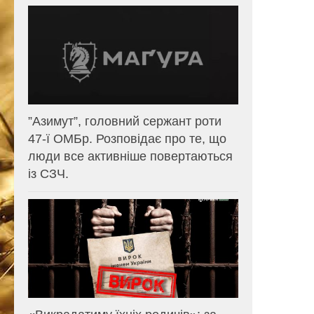
⁨”Азимут”, головний сержант роти
47-ї ОМБр. Розповідає про те, що
люди все активніше повертаються
із СЗЧ.