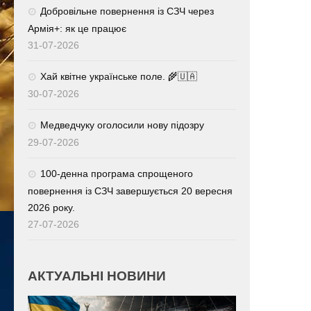
Добровільне повернення із СЗЧ через
Армія+: як це працює
31-07-2026
Хай квітне українське поле. 🌾🇺🇦
30-07-2026
Медведчуку оголосили нову підозру
29-07-2026
100-денна програма спрощеного
повернення із СЗЧ завершується 20 вересня
2026 року.
27-07-2026
АКТУАЛЬНІ НОВИНИ