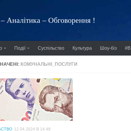
– Аналітика – Обговорення !
о
Події
Суспільство
Культура
Шоу-біз
#В
НАЧЕНІ:
КОМУНАЛЬНІ_ПОСЛУГИ
ЬСТВО
12.04.2024 В 14:48