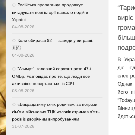
Російська пропаганда продовжує
“Тари
вигадувати нові історії навколо подій в
виріс
Україні
грома
04-08-2026
більш
Коли обираєш 92 — завжди у виграші.
подро
🇺🇦
04-08-2026
В Укра
діє є
⁨”Азимут”, головний сержант роти 47-ї
електр
ОМБр. Розповідає про те, що люди все
Однак 
активніше повертаються із СЗЧ.
03-08-2026
його п
“Toda
«Викрадатиму їхніх родичів»: за погрози
Вінни
сім’ям військових ТЦК чоловік отримав п’ять
йдеться
років із дворічним випробуванням
31-07-2026