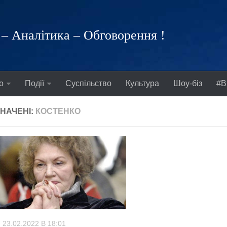
– Аналітика – Обговорення !
о
Події
Суспільство
Культура
Шоу-біз
#В
НАЧЕНІ:
КОСТЕНКО
23.02.2022 В 18:01