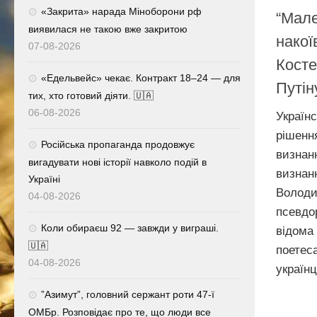
«Закрита» нарада Міноборони рф
“Мале
виявилася не такою вже закритою
накої
07-08-2026
Косте
«Едельвейс» чекає. Контракт 18–24 — для
Путін
тих, хто готовий діяти. 🇺🇦
06-08-2026
Україн
ріше
Російська пропаганда продовжує
визнан
вигадувати нові історії навколо подій в
визн
Україні
Волод
04-08-2026
псевд
Коли обираєш 92 — завжди у виграші.
відома
🇺🇦
поетес
04-08-2026
українці
⁨”Азимут”, головний сержант роти 47-ї
ОМБр. Розповідає про те, що люди все