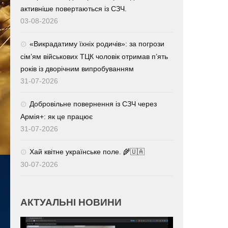
активніше повертаються із СЗЧ.
03-08-2026
«Викрадатиму їхніх родичів»: за погрози
сім’ям військових ТЦК чоловік отримав п’ять
років із дворічним випробуванням
31-07-2026
Добровільне повернення із СЗЧ через
Армія+: як це працює
31-07-2026
Хай квітне українське поле. 🌾🇺🇦
30-07-2026
АКТУАЛЬНІ НОВИНИ