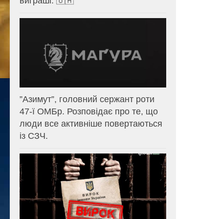
виграші. 🇺🇦
⁨”Азимут”, головний сержант роти
47-ї ОМБр. Розповідає про те, що
люди все активніше повертаються
із СЗЧ.