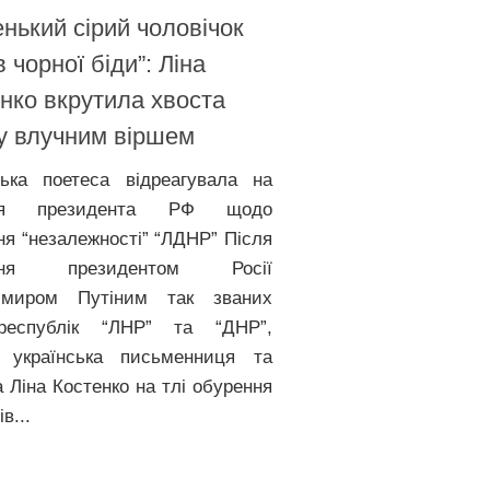
нький сірий чоловічок
в чорної біди”: Ліна
нко вкрутила хвоста
у влучним віршем
ська поетеса відреагувала на
ння президента РФ щодо
ня “незалежності” “ЛДНР” Після
ання президентом Росії
имиром Путіним так званих
ореспублік “ЛНР” та “ДНР”,
 українська письменниця та
а Ліна Костенко на тлі обурення
в...