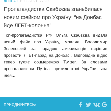
ДОНБАС
19.05.2021 В 23:09
Прикарпаття
Пропагандистка Скабєєва зганьбилася
Економіка
новим фейком про Україну: “на Донбас
йде ЛГБТ-колонна”
Політика
Світ
Топ-пропагандистка РФ Ольга Скабєєва видала
новий фейк про Україну, мовлял, Володимир
Цікаво
Зеленський за порадою американців вирішив
Наука
провести ЛГБТ-парад на Донбасі. Відповідне відео
Технології
тепер гуляє соцмережою Twitter. За словами
пропагандистки Путіна, президентові України така
Історії
ідея...
Рецепти
Привітання
Здоров’я
Події
ПРИЄДНУЙТЕСЬ:
Кримінал