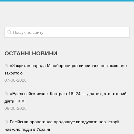
Трагедії
Курйози
Суспільство
Культура
Шоу-біз
ОСТАННІ НОВИНИ
#Війна
«Закрита» нарада Міноборони рф виявилася не такою вже
закритою
07-08-2026
«Едельвейс» чекає. Контракт 18–24 — для тих, хто готовий
діяти. 🇺🇦
06-08-2026
Російська пропаганда продовжує вигадувати нові історії
навколо подій в Україні