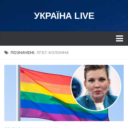
УКРАЇНА LIVE
Україна
ПОЗНАЧЕНІ:
ЛГБТ-КОЛОННА
Київ
Дніпро
Львів
Івано-Франківськ
Харків
Донбас
Одеса
Схід