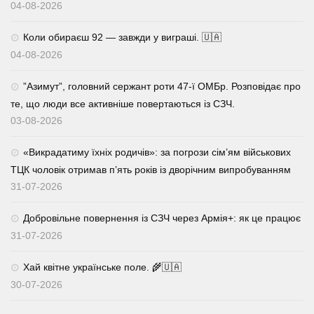
04-08-2026
Коли обираєш 92 — завжди у виграші. 🇺🇦
04-08-2026
⁨”Азимут”, головний сержант роти 47-ї ОМБр. Розповідає про
те, що люди все активніше повертаються із СЗЧ.
03-08-2026
«Викрадатиму їхніх родичів»: за погрози сім’ям військових
ТЦК чоловік отримав п’ять років із дворічним випробуванням
31-07-2026
Добровільне повернення із СЗЧ через Армія+: як це працює
31-07-2026
Хай квітне українське поле. 🌾🇺🇦
30-07-2026