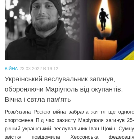
ВІЙНА
23.03.2022 В 19:12
Український веслувальник загинув,
обороняючи Маріуполь від окупантів.
Вічна і свтла пам’ять
Розв’язана Росією війна забрала життя ще одного
спортсмена Під час захисту Маріуполя загинув 25-
річний український веслувальник Іван Щокін. Сумну
звістку повідомила Херсонська федерація