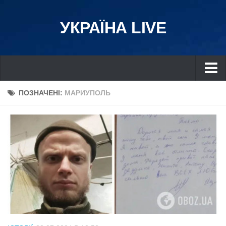
УКРАЇНА LIVE
Україна
ПОЗНАЧЕНІ:
МАРИУПОЛЬ
Київ
Дніпро
Львів
Івано-Франківськ
Харків
Донбас
Одеса
Схід