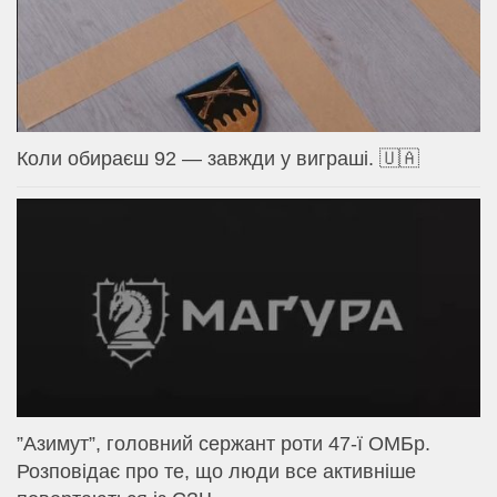
Коли обираєш 92 — завжди у виграші. 🇺🇦
⁨”Азимут”, головний сержант роти 47-ї ОМБр.
Розповідає про те, що люди все активніше