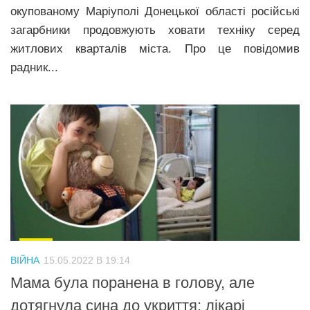
окупованому Маріуполі Донецької області російські
загарбники продовжують ховати техніку серед
житлових кварталів міста. Про це повідомив
радник...
ВІЙНА
15.05.2022 В 19:14
Мама була поранена в голову, але
дотягнула сина до укриття: лікарі