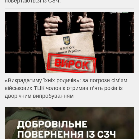
повертаються із СЗЧ.
«Викрадатиму їхніх родичів»: за погрози сім’ям
військових ТЦК чоловік отримав п’ять років із
дворічним випробуванням