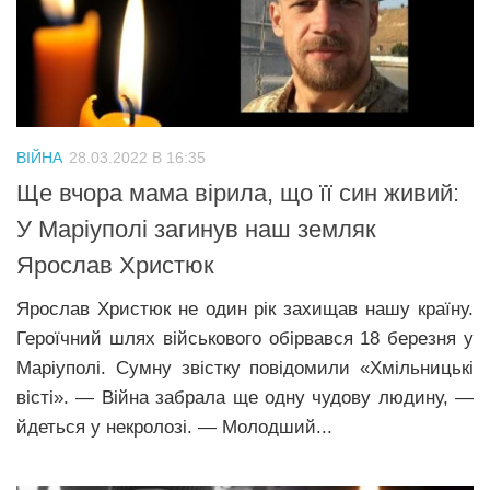
ВІЙНА
28.03.2022 В 16:35
Ще вчора мама вірила, що її син живий:
У Маріуполі загинув наш земляк
Ярослав Христюк
Ярослав Христюк не один рік захищав нашу країну.
Героїчний шлях військового обірвався 18 березня у
Маріуполі. Сумну звістку повідомили «Хмільницькі
вісті». — Війна забрала ще одну чудову людину, —
йдеться у некролозі. — Молодший...