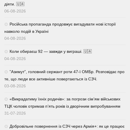
діяти. 🇺🇦
06-08-2026
Російська пропаганда продовжує вигадувати нові історії
навколо подій в Україні
04-08-2026
Коли обираєш 92 — завжди у виграші. 🇺🇦
04-08-2026
⁨”Азимут”, головний сержант роти 47-ї ОМБр. Розповідає про
те, що люди все активніше повертаються із СЗЧ.
03-08-2026
«Викрадатиму їхніх родичів»: за погрози сім’ям військових
ТЦК чоловік отримав п’ять років із дворічним випробуванням
31-07-2026
Добровільне повернення із СЗЧ через Армія+: як це працює