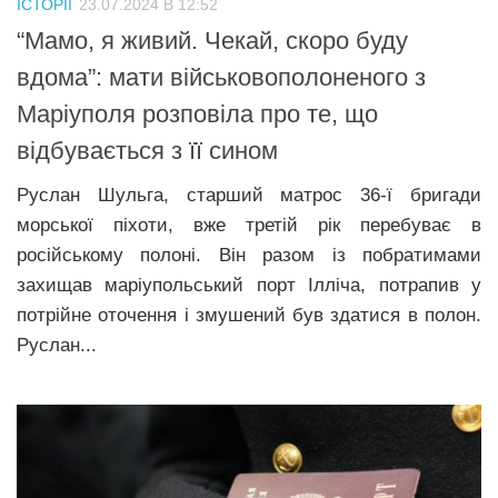
ІСТОРІЇ
23.07.2024 В 12:52
Прикарпаття
“Мамо, я живий. Чекай, скоро буду
Економіка
вдома”: мати військовополоненого з
Маріуполя розповіла про те, що
Політика
відбувається з її сином
Світ
Руслан Шульга, старший матрос 36-ї бригади
Цікаво
морської піхоти, вже третій рік перебуває в
Наука
російському полоні. Він разом із побратимами
Технології
захищав маріупольський порт Ілліча, потрапив у
Історії
потрійне оточення і змушений був здатися в полон.
Руслан...
Рецепти
Привітання
Здоров’я
Події
Кримінал