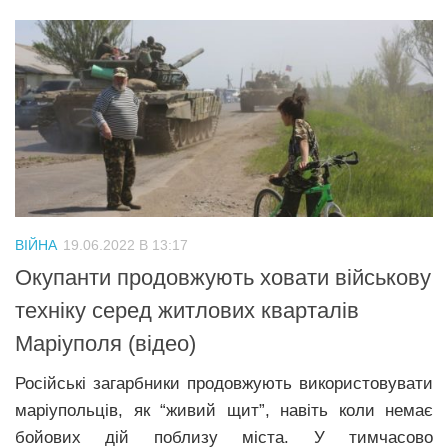
ВІЙНА
19.06.2022 В 13:17
Окупанти продовжують ховати військову
техніку серед житлових кварталів
Маріуполя (відео)
Російські загарбники продовжують використовувати
маріупольців, як “живий щит”, навіть коли немає
бойових дій поблизу міста. У тимчасово