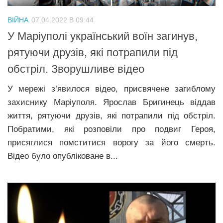
ВІЙНА
07.04.2022 В 09:44
У Маріуполі український воїн загинув,
рятуючи друзів, які потрапили під
обстріл. Зворушливе відео
У мережі з’явилося відео, присвячене загиблому
захиснику Маріуполя. Ярослав Бригинець віддав
життя, рятуючи друзів, які потрапили під обстріл.
Побратими, які розповіли про подвиг Героя,
присяглися помститися ворогу за його смерть.
Відео було опубліковане в...