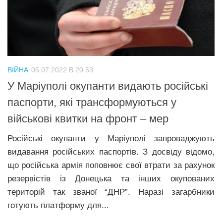
Трагедії
Курйози
Суспільство
Культура
ВІЙНА
05.07.2022 В 20:53
У Маріуполі окупанти видають російські
Шоу-біз
паспорти, які трансформуються у
#Війна
військові квитки на фронт – мер
Російські окупанти у Маріуполі запроваджують
видавання російських паспортів. З досвіду відомо,
що російська армія поповнює свої втрати за рахунок
резервістів із Донецька та інших окупованих
територій так званої “ДНР”. Наразі загарбники
готують платформу для...