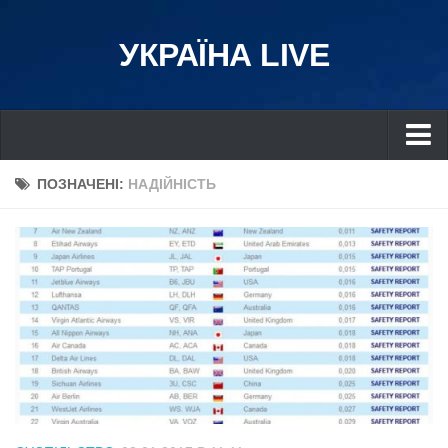
УКРАЇНА LIVE
Україна
ПОЗНАЧЕНІ:
НАДІЙНІСТЬ
Київ
Дніпро
Львів
Івано-Франківськ
Харків
Донбас
Одеса
Схід