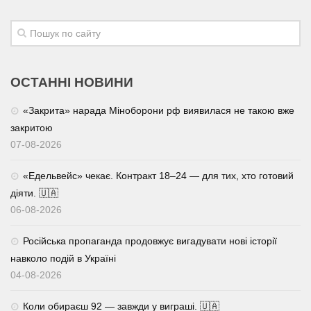
Трагедії
Курйози
Суспільство
ОСТАННІ НОВИНИ
Культура
«Закрита» нарада Міноборони рф виявилася не такою вже
Шоу-біз
закритою
07-08-2026
#Війна
«Едельвейс» чекає. Контракт 18–24 — для тих, хто готовий
діяти. 🇺🇦
06-08-2026
Російська пропаганда продовжує вигадувати нові історії
навколо подій в Україні
04-08-2026
Коли обираєш 92 — завжди у виграші. 🇺🇦