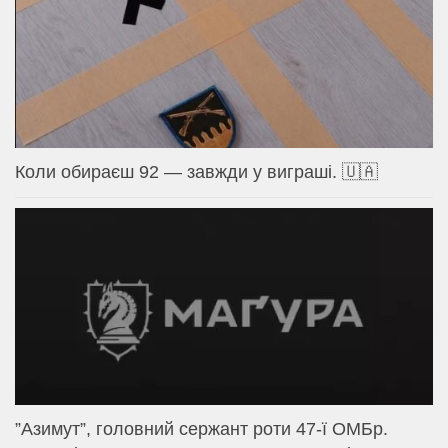
Коли обираєш 92 — завжди у виграші. 🇺🇦
⁨”Азимут”, головний сержант роти 47-ї ОМБр.