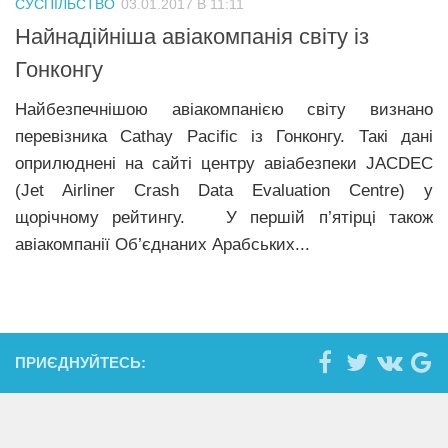
СУСПІЛЬСТВО
03.01.2017 В 11:11
Прикарпаття
Найнадійніша авіакомпанія світу із
Економіка
Гонконгу
Політика
Найбезпечнішою авіакомпанією світу визнано
перевізника Сathay Pacific із Гонконгу. Такі дані
Світ
оприлюднені на сайті центру авіабезпеки JACDEC
Цікаво
(Jet Airliner Crash Data Evaluation Centre) у
Наука
щорічному рейтингу. У першій п’ятірці також
авіакомпанії Об’єднаних Арабських...
Технології
Історії
Рецепти
Привітання
ПРИЄДНУЙТЕСЬ:
Здоров’я
Події
Кримінал