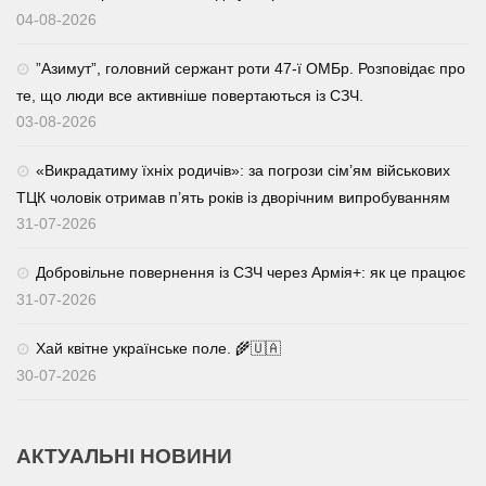
04-08-2026
⁨”Азимут”, головний сержант роти 47-ї ОМБр. Розповідає про
те, що люди все активніше повертаються із СЗЧ.
03-08-2026
«Викрадатиму їхніх родичів»: за погрози сім’ям військових
ТЦК чоловік отримав п’ять років із дворічним випробуванням
31-07-2026
Добровільне повернення із СЗЧ через Армія+: як це працює
31-07-2026
Хай квітне українське поле. 🌾🇺🇦
30-07-2026
АКТУАЛЬНІ НОВИНИ