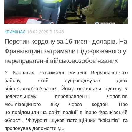
Трагедії
Курйози
Суспільство
КРИМІНАЛ
18.02.2025 В 15:48
Культура
Перетин кордону за 16 тисяч доларів. На
Франківщині затримали підозрюваного у
Шоу-біз
переправленні військовозобов’язаних
#Війна
У Карпатах затримали жителя Верховинського
району, який супроводжував двох
військовозобов’язаних. Йому оголосили підозру у
нелегальному переправленні чоловіків
мобілізаційного віку через кордон. Про
це повідомили на сайті поліції в Івано-Франківській
області. “Фігурант шукав потенційних “клієнтів” та
пропонував допомогти у...