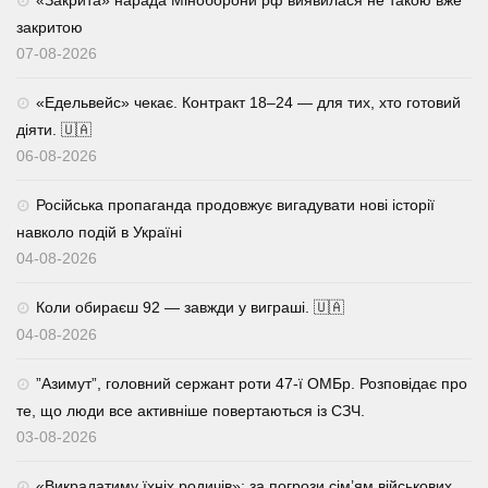
«Закрита» нарада Міноборони рф виявилася не такою вже
закритою
07-08-2026
«Едельвейс» чекає. Контракт 18–24 — для тих, хто готовий
діяти. 🇺🇦
06-08-2026
Російська пропаганда продовжує вигадувати нові історії
навколо подій в Україні
04-08-2026
Коли обираєш 92 — завжди у виграші. 🇺🇦
04-08-2026
⁨”Азимут”, головний сержант роти 47-ї ОМБр. Розповідає про
те, що люди все активніше повертаються із СЗЧ.
03-08-2026
«Викрадатиму їхніх родичів»: за погрози сім’ям військових