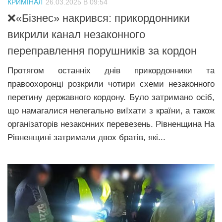
КРИМІНАЛ
26.03.2025 В 09:54
Прикарпаття
❌«Бізнес» накрився: прикордонники
Економіка
викрили канал незаконного
переправлення порушників за кордон
Політика
Світ
Протягом останніх днів прикордонники та
правоохоронці розкрили чотири схеми незаконного
Цікаво
перетину державного кордону. Було затримано осіб,
Наука
що намагалися нелегально виїхати з країни, а також
Технології
організаторів незаконних перевезень. Рівненщина На
Рівненщині затримали двох братів, які...
Історії
Рецепти
Привітання
Здоров’я
Події
Кримінал