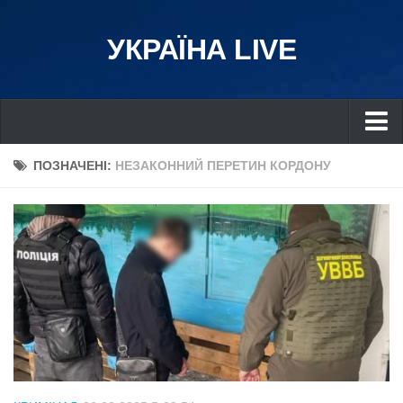
УКРАЇНА LIVE
Україна
ПОЗНАЧЕНІ:
НЕЗАКОННИЙ ПЕРЕТИН КОРДОНУ
Київ
Дніпро
Львів
Івано-Франківськ
Харків
Донбас
Одеса
Схід