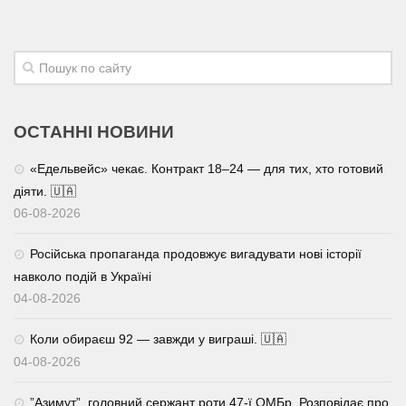
Трагедії
Курйози
Суспільство
Культура
ОСТАННІ НОВИНИ
Шоу-біз
«Едельвейс» чекає. Контракт 18–24 — для тих, хто готовий
#Війна
діяти. 🇺🇦
06-08-2026
Російська пропаганда продовжує вигадувати нові історії
навколо подій в Україні
04-08-2026
Коли обираєш 92 — завжди у виграші. 🇺🇦
04-08-2026
⁨”Азимут”, головний сержант роти 47-ї ОМБр. Розповідає про