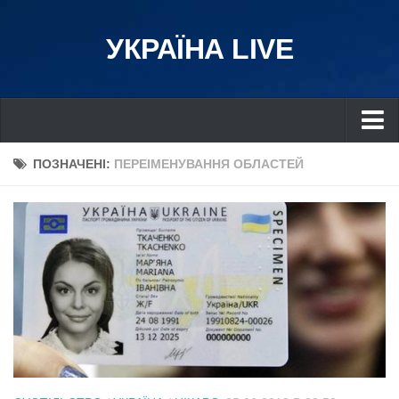
УКРАЇНА LIVE
Україна
ПОЗНАЧЕНІ:
ПЕРЕІМЕНУВАННЯ ОБЛАСТЕЙ
Київ
Дніпро
Львів
Івано-Франківськ
Харків
Донбас
Одеса
Схід