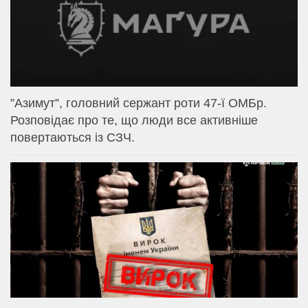
⁨”Азимут”, головний сержант роти 47-ї ОМБр.
Розповідає про те, що люди все активніше
повертаються із СЗЧ.