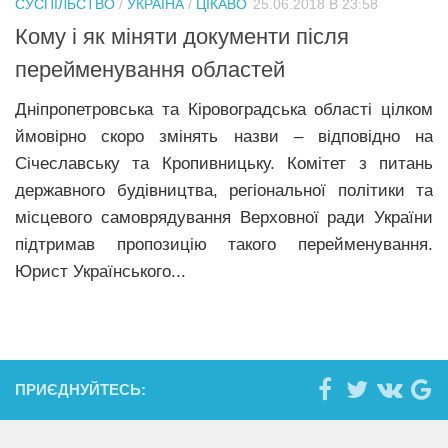
СУСПІЛЬСТВО
/
УКРАЇНА
/
ЦІКАВО
25.06.2018 В 23:58
Прикарпаття
Кому і як міняти документи після
Економіка
перейменування областей
Політика
Дніпропетровська та Кіровоградська області цілком
ймовірно скоро змінять назви – відповідно на
Світ
Січеславську та Кропивницьку. Комітет з питань
Цікаво
державного будівництва, регіональної політики та
Наука
місцевого самоврядування Верховної ради України
підтримав пропозицію такого перейменування.
Технології
Юрист Українського...
Історії
Рецепти
Привітання
Здоров’я
ПРИЄДНУЙТЕСЬ:
Події
Кримінал