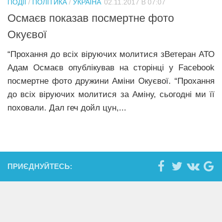
ПОДІЇ
/
ПОЛІТИКА
/
УКРАЇНА
02.11.2017 В 07:07
Прикарпаття
Осмаєв показав посмертне фото
Економіка
Окуєвої
Політика
“Прохання до всіх віруючих молитися зВетеран АТО
Адам Осмаєв опублікував на сторінці у Facebook
Світ
посмертне фото дружини Аміни Окуєвої. “Прохання
Цікаво
до всіх віруючих молитися за Аміну, сьогодні ми її
Наука
поховали. Дал геч дойл цун,...
Технології
Історії
Рецепти
ПРИЄДНУЙТЕСЬ:
Привітання
Здоров’я
Події
Кримінал