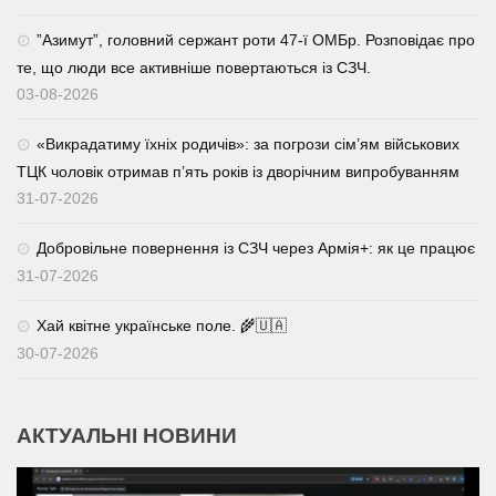
⁨”Азимут”, головний сержант роти 47-ї ОМБр. Розповідає про
те, що люди все активніше повертаються із СЗЧ.
03-08-2026
«Викрадатиму їхніх родичів»: за погрози сім’ям військових
ТЦК чоловік отримав п’ять років із дворічним випробуванням
31-07-2026
Добровільне повернення із СЗЧ через Армія+: як це працює
31-07-2026
Хай квітне українське поле. 🌾🇺🇦
30-07-2026
АКТУАЛЬНІ НОВИНИ