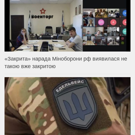
«Закрита» нарада Міноборони рф виявилася не
такою вже закритою