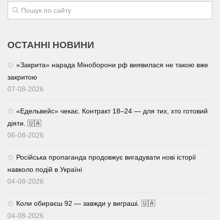
Трагедії
Курйози
ОСТАННІ НОВИНИ
Суспільство
«Закрита» нарада Міноборони рф виявилася не такою вже
Культура
закритою
Шоу-біз
07-08-2026
#Війна
«Едельвейс» чекає. Контракт 18–24 — для тих, хто готовий
діяти. 🇺🇦
06-08-2026
Російська пропаганда продовжує вигадувати нові історії
навколо подій в Україні
04-08-2026
Коли обираєш 92 — завжди у виграші. 🇺🇦
04-08-2026