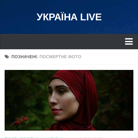
УКРАЇНА LIVE
Україна
ПОЗНАЧЕНІ:
ПОСМЕРТНЕ ФОТО
Київ
Дніпро
Львів
Івано-Франківськ
Харків
Донбас
Одеса
Схід