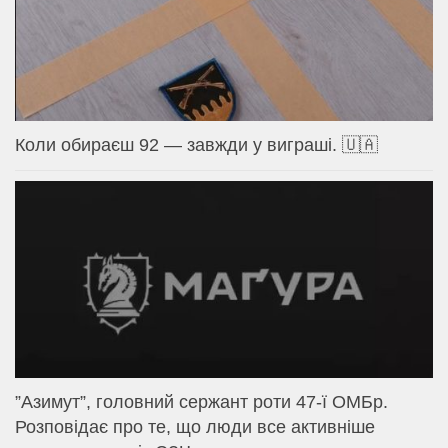
Коли обираєш 92 — завжди у виграші. 🇺🇦
⁨”Азимут”, головний сержант роти 47-ї ОМБр.
Розповідає про те, що люди все активніше