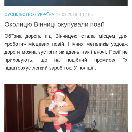
СУСПІЛЬСТВО
/
УКРАЇНА
19.09.2018 В 12:05
Околицю Вінниці окупували повії
Об’їзна дорога під Вінницею стала місцем для
«роботи» місцевих повій. Нічних метеликів уздовж
дороги можна зустріти як вдень, так і вночі. Повії не
приховують, що на подібний промисел їх
підштовхує легкий заробіток. У поліції...