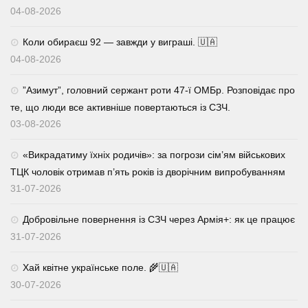
04-08-2026
Коли обираєш 92 — завжди у виграші. 🇺🇦
04-08-2026
⁨”Азимут”, головний сержант роти 47-ї ОМБр. Розповідає про
те, що люди все активніше повертаються із СЗЧ.
03-08-2026
«Викрадатиму їхніх родичів»: за погрози сім’ям військових
ТЦК чоловік отримав п’ять років із дворічним випробуванням
31-07-2026
Добровільне повернення із СЗЧ через Армія+: як це працює
31-07-2026
Хай квітне українське поле. 🌾🇺🇦
30-07-2026