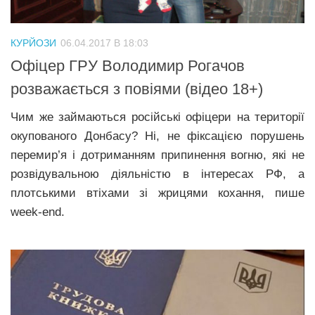
КУРЙОЗИ
06.04.2017 В 18:03
Офіцер ГРУ Володимир Рогачов
розважається з повіями (відео 18+)
Чим же займаються російські офіцери на території
окупованого Донбасу? Ні, не фіксацією порушень
перемир’я і дотриманням припинення вогню, які не
розвідувальною діяльністю в інтересах РФ, а
плотськими втіхами зі жрицями кохання, пише
week-end.