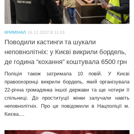
Трагедії
Курйози
Суспільство
КРИМІНАЛ
16.12.2022 В 11:03
Культура
Поводили кастинги та шукали
неповнолітніх: у Києві викрили бордель,
Шоу-біз
де година “кохання” коштувала 6500 грн
#Війна
Поліція також затримала 10 повій. У Києві
правоохоронці викрили бордель, який організувала
22-річна громадянка іншої держави та ще чотири її
спільниці. До проституції жінки залучали навіть
неповнолітніх. Про це повідомили в Нацполіції м.
Києва....