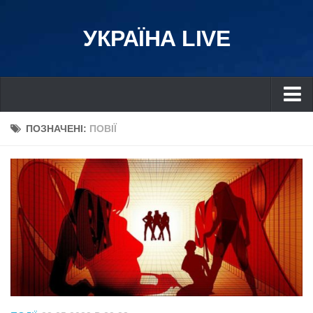
УКРАЇНА LIVE
Україна
ПОЗНАЧЕНІ:
ПОВІЇ
Київ
Дніпро
Львів
Івано-Франківськ
Харків
Донбас
Одеса
Схід