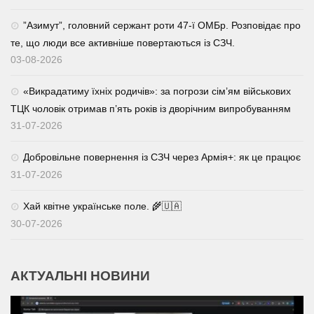
⁨”Азимут”, головний сержант роти 47-ї ОМБр. Розповідає про
те, що люди все активніше повертаються із СЗЧ.
03-08-2026
«Викрадатиму їхніх родичів»: за погрози сім’ям військових
ТЦК чоловік отримав п’ять років із дворічним випробуванням
31-07-2026
Добровільне повернення із СЗЧ через Армія+: як це працює
31-07-2026
Хай квітне українське поле. 🌾🇺🇦
30-07-2026
АКТУАЛЬНІ НОВИНИ