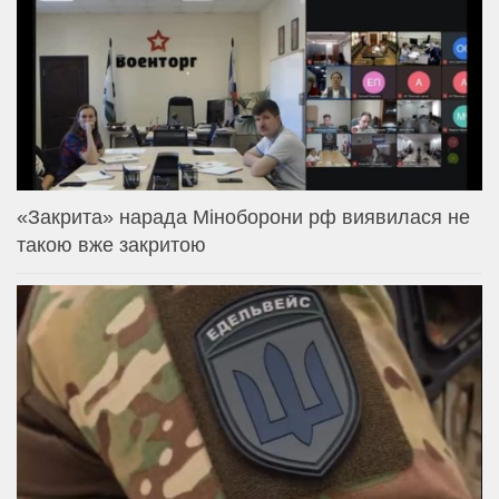
«Закрита» нарада Міноборони рф виявилася не
такою вже закритою