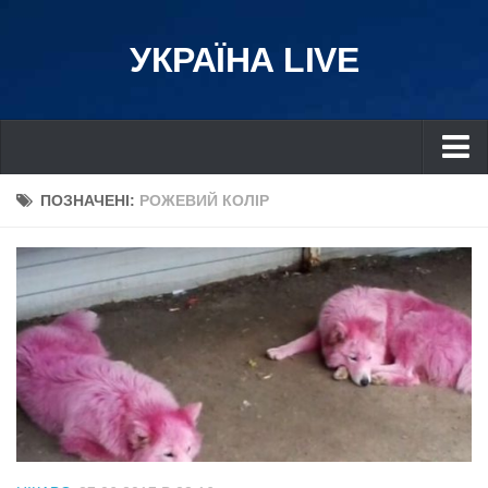
УКРАЇНА LIVE
Україна
ПОЗНАЧЕНІ:
РОЖЕВИЙ КОЛІР
Київ
Дніпро
Львів
Івано-Франківськ
Харків
Донбас
Одеса
Схід