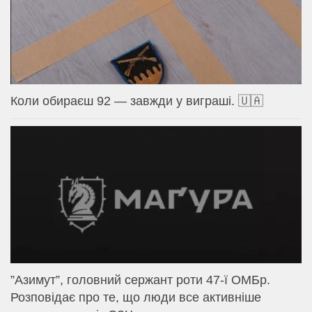
Коли обираєш 92 — завжди у виграші. 🇺🇦
⁨”Азимут”, головний сержант роти 47-ї ОМБр.
Розповідає про те, що люди все активніше