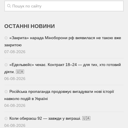
Трагедії
Курйози
ОСТАННІ НОВИНИ
Суспільство
«Закрита» нарада Міноборони рф виявилася не такою вже
Культура
закритою
Шоу-біз
07-08-2026
#Війна
«Едельвейс» чекає. Контракт 18–24 — для тих, хто готовий
діяти. 🇺🇦
06-08-2026
Російська пропаганда продовжує вигадувати нові історії
навколо подій в Україні
04-08-2026
Коли обираєш 92 — завжди у виграші. 🇺🇦
04-08-2026