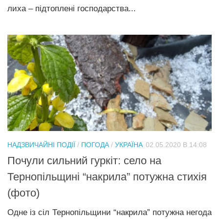
лиха – підтоплені господарства...
НАДЗВИЧАЙНІ ПОДІЇ
/
ПОГОДА
/
УКРАЇНА
02.05.2020 В 14:08
Почули сильний гуркіт: село на
Тернопільщині “накрила” потужна стихія
(фото)
Одне із сіл Тернопільщини “накрила” потужна негода