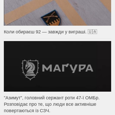
Коли обираєш 92 — завжди у виграші. 🇺🇦
⁨”Азимут”, головний сержант роти 47-ї ОМБр.
Розповідає про те, що люди все активніше
повертаються із СЗЧ.