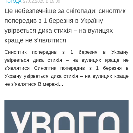
ПОГОДА
27.02.2025 В 15:39
Прикарпаття
Це небезпечніше за снігопади: синоптик
Економіка
попередив з 1 березня в Україну
увірветься дика стихія – на вулицях
Політика
краще не з’являтися
Світ
Синоптик попередив з 1 березня в Україну
Цікаво
увірветься дика стихія – на вулицях краще не
Наука
з’являтися Синоптик попередив з 1 березня в
Технології
Україну увірветься дика стихія – на вулицях краще
Історії
не з’являтися В мережі...
Рецепти
Привітання
Здоров’я
Події
Кримінал