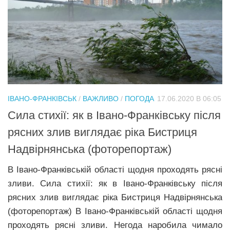
ІВАНО-ФРАНКІВСЬК
/
ВАЖЛИВО
/
ПОГОДА
17.06.2020 В 06:05
Сила стихії: як в Івано-Франківську після
рясних злив виглядає ріка Бистриця
Надвірнянська (фоторепортаж)
В Івано-Франківській області щодня проходять рясні
зливи. Сила стихії: як в Івано-Франківську після
рясних злив виглядає ріка Бистриця Надвірнянська
(фоторепортаж) В Івано-Франківській області щодня
проходять рясні зливи. Негода наробила чимало