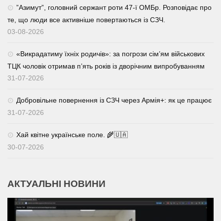
⁨”Азимут”, головний сержант роти 47-ї ОМБр. Розповідає про
те, що люди все активніше повертаються із СЗЧ.
03-08-2026
«Викрадатиму їхніх родичів»: за погрози сім’ям військових
ТЦК чоловік отримав п’ять років із дворічним випробуванням
31-07-2026
Добровільне повернення із СЗЧ через Армія+: як це працює
31-07-2026
Хай квітне українське поле. 🌾🇺🇦
30-07-2026
АКТУАЛЬНІ НОВИНИ