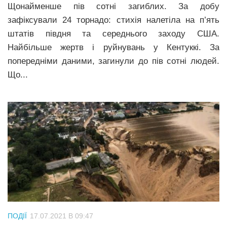
Щонайменше пів сотні загиблих. За добу
зафіксували 24 торнадо: стихія налетіла на п’ять
штатів півдня та середнього заходу США.
Найбільше жертв і руйнувань у Кентуккі. За
попередніми даними, загинули до пів сотні людей.
Що...
ПОДІЇ
17.07.2021 В 09:47