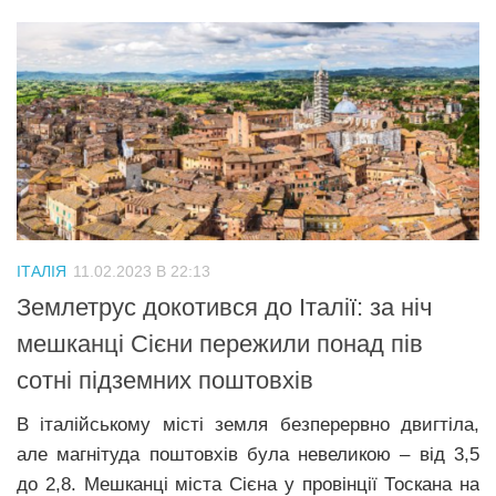
ІТАЛІЯ
11.02.2023 В 22:13
Землетрус докотився до Італії: за ніч
мешканці Сієни пережили понад пів
сотні підземних поштовхів
В італійському місті земля безперервно двигтіла,
але магнітуда поштовхів була невеликою – від 3,5
до 2,8. Мешканці міста Сієна у провінції Тоскана на