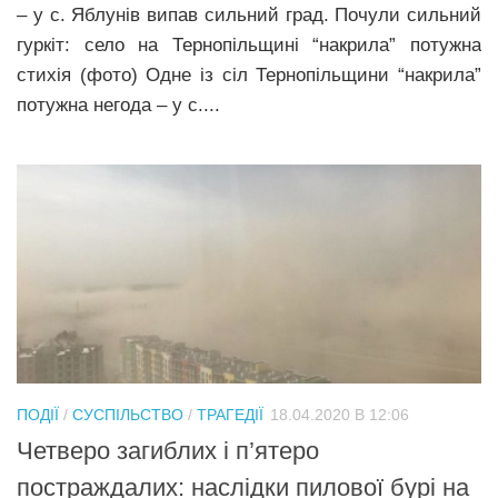
– у с. Яблунів випав сильний град. Почули сильний
гуркіт: село на Тернопільщині “накрила” потужна
стихія (фото) Одне із сіл Тернопільщини “накрила”
потужна негода – у с....
ПОДІЇ
/
СУСПІЛЬСТВО
/
ТРАГЕДІЇ
18.04.2020 В 12:06
Четверо загиблих і п’ятеро
постраждалих: наслідки пилової бурі на