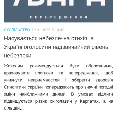
Трагедії
Курйози
Суспільство
СУСПІЛЬСТВО
19.01.2025 В 14:42
Культура
Насувається небезпечна стихія: в
Шоу-біз
Україні оголосили надзвичайний рівень
небезпеки
#Війна
Жителям рекомендується бути обережними,
враховувати прогнози та попередження, щоб
уникнути неприємностей і зберегти здоров’я
Синоптики України попереджають про значні погодні
зміни найближчими днями. В умовах відлиги
підвищується ризик сніголавин у Карпатах, а на
більшій...