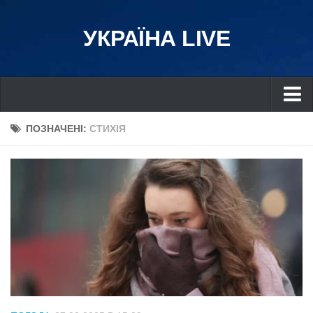
УКРАЇНА LIVE
Україна
ПОЗНАЧЕНІ:
СТИХІЯ
Київ
Дніпро
Львів
Івано-Франківськ
Харків
Донбас
Одеса
Схід