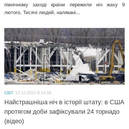
північному заході країни пережили ніч жаху 9
лютого. Тисячі людей, налякані...
СВІТ
12.12.2021 В 14:08
Найстрашніша ніч в історії штату: в США
протягом доби зафіксували 24 торнадо
(відео)