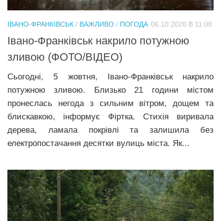
ІВАНО-ФРАНКІВСЬК
/
ВАЖЛИВО
/
ПОГОДА
06.10.2020 В 11:08
Івано-Франківськ накрило потужною
зливою (ФОТО/ВІДЕО)
Сьогодні, 5 жовтня, Івано-Франківськ накрило
потужною зливою. Близько 21 години містом
пронеслась негода з сильним вітром, дощем та
блискавкою, інформує Фіртка. Стихія виривала
дерева, ламала покрівлі та залишила без
електропостачання десятки вулиць міста. Як...