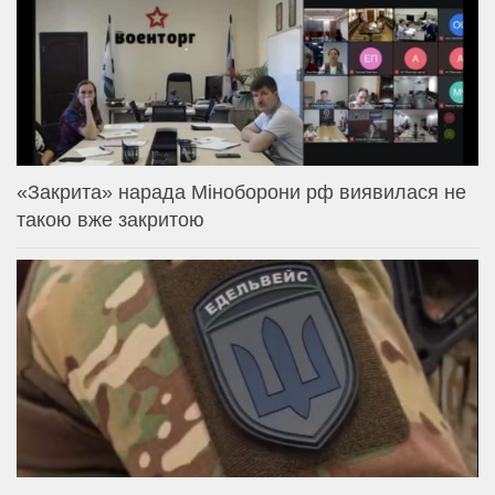
«Закрита» нарада Міноборони рф виявилася не
такою вже закритою