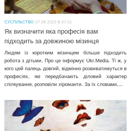
Трагедії
Курйози
СУСПІЛЬСТВО
07.08.2023 В 07:01
Суспільство
Як визначити яка професія вам
Культура
підходить за довжиною мізинця
Шоу-біз
Людям із коротким мізинцем більше підходить
робота з дітьми. Про це інформує Ukr.Media. Ті ж, у
#Війна
кого цей палець довгий, відмінно розвиватимуться в
професіях, які передбачають діловий характер
спілкування, розповіли хіроманти. За їх словами,...