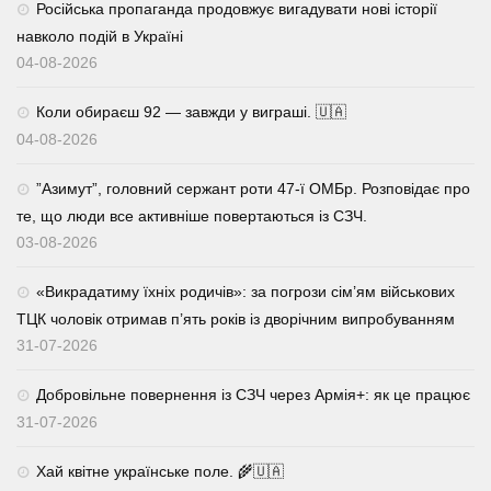
Російська пропаганда продовжує вигадувати нові історії
навколо подій в Україні
04-08-2026
Коли обираєш 92 — завжди у виграші. 🇺🇦
04-08-2026
⁨”Азимут”, головний сержант роти 47-ї ОМБр. Розповідає про
те, що люди все активніше повертаються із СЗЧ.
03-08-2026
«Викрадатиму їхніх родичів»: за погрози сім’ям військових
ТЦК чоловік отримав п’ять років із дворічним випробуванням
31-07-2026
Добровільне повернення із СЗЧ через Армія+: як це працює
31-07-2026
Хай квітне українське поле. 🌾🇺🇦