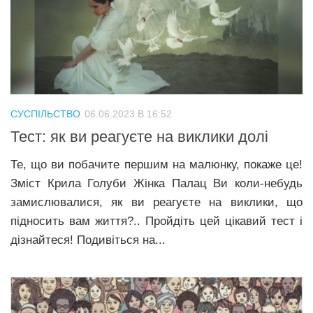
СУСПІЛЬСТВО
06.06.2023 В 16:52
Тест: як ви реагуєте на виклики долі
Те, що ви побачите першим на малюнку, покаже це!
Зміст Крила Голуби Жінка Палац Ви коли-небудь
замислювалися, як ви реагуєте на виклики, що
підносить вам життя?.. Пройдіть цей цікавий тест і
дізнайтеся! Подивіться на...