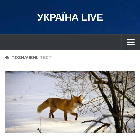
УКРАЇНА LIVE
Україна
ПОЗНАЧЕНІ:
ТЕСТ
Київ
Дніпро
Львів
Івано-Франківськ
Харків
Донбас
Одеса
Схід