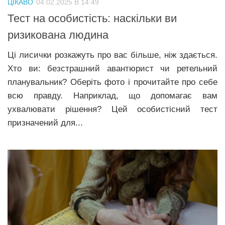
ЦІКАВО
04.02.2025 В 14:49
Прикарпаття
Тест на особистість: наскільки ви
Економіка
ризикована людина
Політика
Ці лисички розкажуть про вас більше, ніж здається.
Хто ви: безстрашний авантюрист чи ретельний
Світ
планувальник? Оберіть фото і прочитайте про себе
Цікаво
всю правду. Наприклад, що допомагає вам
Наука
ухвалювати рішення? Цей особистісний тест
призначений для...
Технології
Історії
Рецепти
Привітання
Здоров’я
Події
Кримінал