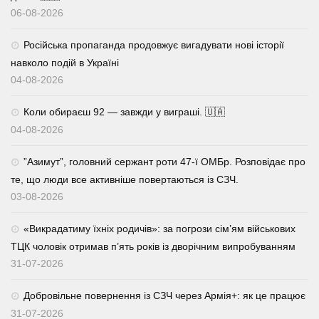
06-08-2026
Російська пропаганда продовжує вигадувати нові історії
навколо подій в Україні
04-08-2026
Коли обираєш 92 — завжди у виграші. 🇺🇦
04-08-2026
⁨”Азимут”, головний сержант роти 47-ї ОМБр. Розповідає про
те, що люди все активніше повертаються із СЗЧ.
03-08-2026
«Викрадатиму їхніх родичів»: за погрози сім’ям військових
ТЦК чоловік отримав п’ять років із дворічним випробуванням
31-07-2026
Добровільне повернення із СЗЧ через Армія+: як це працює
31-07-2026