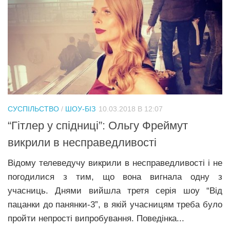
СУСПІЛЬСТВО
/
ШОУ-БІЗ
10.03.2018 В 12:07
“Гітлер у спідниці”: Ольгу Фреймут
викрили в несправедливості
Відому телеведучу викрили в несправедливості і не
погодилися з тим, що вона вигнала одну з
учасниць. Днями вийшла третя серія шоу “Від
пацанки до панянки-3”, в якій учасницям треба було
пройти непрості випробування. Поведінка...