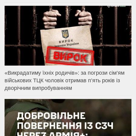
«Викрадатиму їхніх родичів»: за погрози сім’ям
військових ТЦК чоловік отримав п’ять років із
дворічним випробуванням