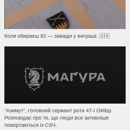
Коли обираєш 92 — завжди у виграші. 🇺🇦
⁨”Азимут”, головний сержант роти 47-ї ОМБр.
Розповідає про те, що люди все активніше
повертаються із СЗЧ.