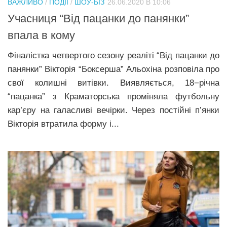
ВАЖЛИВО
/
ПОДІЇ
/
ШОУ-БІЗ
26.06.2020 В 10:06
Прикарпаття
Учасниця “Від пацанки до панянки”
Економіка
впала в кому
Політика
Фіналістка четвертого сезону реаліті “Від пацанки до
панянки” Вікторія “Боксерша” Альохіна розповіла про
Світ
свої колишні витівки. Виявляється, 18−річна
Цікаво
“пацанка” з Краматорська проміняла футбольну
Наука
кар’єру на галасливі вечірки. Через постійні п’янки
Вікторія втратила форму і...
Технології
Історії
Рецепти
Привітання
Здоров’я
Події
Кримінал