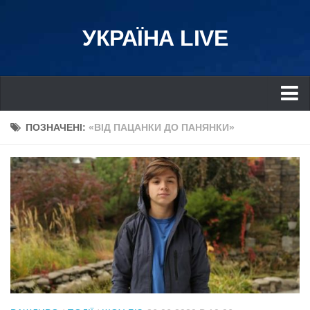
УКРАЇНА LIVE
Україна
ПОЗНАЧЕНІ:
«ВІД ПАЦАНКИ ДО ПАНЯНКИ»
Київ
Дніпро
Львів
Івано-Франківськ
Харків
Донбас
Одеса
Схід