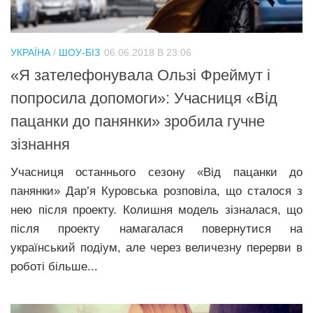
Трагедії
Курйози
УКРАЇНА
/
ШОУ-БІЗ
06.06.2018 В 23:06
Суспільство
«Я зателефонувала Ользі Фреймут і
Культура
попросила допомоги»: Учасниця «Від
пацанки до панянки» зробила гучне
Шоу-біз
зізнання
#Війна
Учасниця останнього сезону «Від пацанки до
панянки» Дар’я Куровська розповіла, що сталося з
нею після проекту. Колишня модель зізналася, що
після проекту намагалася повернутися на
український подіум, але через величезну перерви в
роботі більше...