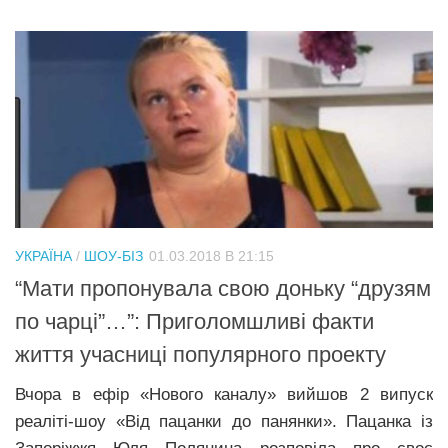
УКРАЇНА
/
ШОУ-БІЗ
01.03.2018 В 21:15
“Мати пропонувала свою доньку “друзям
по чарці”…”: Приголомшливі факти
життя учасниці популярного проекту
Вчора в ефір «Нового каналу» вийшов 2 випуск
реаліті-шоу «Від пацанки до панянки». Пацанка із