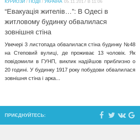
КУРЙОЗИ
/
ПОДІЇ
/
УКРАЇНА
05.11.2017 В 11:06
Прикарпаття
“Евакуація жителів…”: В Одесі в
Економіка
житловому будинку обвалилася
зовнішня стіна
Політика
Світ
Увечері 3 листопада обвалилася стіна будинку №48
на Степовий вулиці, де проживає 13 чоловік. Як
Цікаво
повідомили в ГУНП, виклик надійшов приблизно о
Наука
20 годині. У будинку 1917 року побудови обвалилася
Технології
зовнішня стіна і арка...
Історії
Рецепти
Привітання
ПРИЄДНУЙТЕСЬ:
Здоров’я
Події
Кримінал