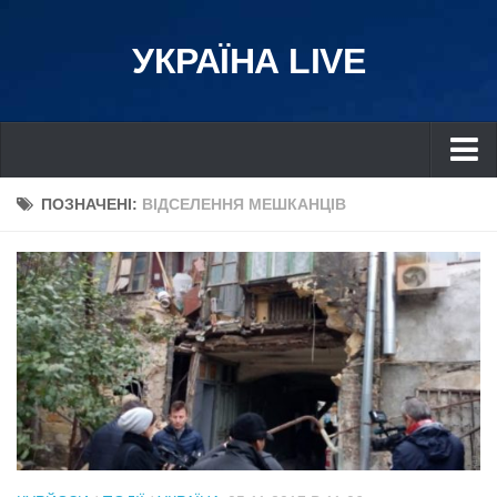
УКРАЇНА LIVE
Україна
ПОЗНАЧЕНІ:
ВІДСЕЛЕННЯ МЕШКАНЦІВ
Київ
Дніпро
Львів
Івано-Франківськ
Харків
Донбас
Одеса
Схід