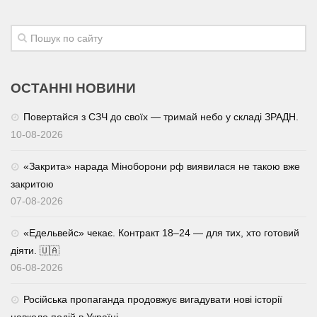
Трагедії
Курйози
Суспільство
ОСТАННІ НОВИНИ
Культура
Повертайся з СЗЧ до своїх — тримай небо у складі ЗРАДН.
Шоу-біз
10-08-2026
#Війна
«Закрита» нарада Міноборони рф виявилася не такою вже
закритою
07-08-2026
«Едельвейс» чекає. Контракт 18–24 — для тих, хто готовий
діяти. 🇺🇦
06-08-2026
Російська пропаганда продовжує вигадувати нові історії