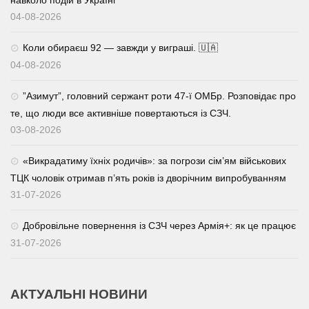
навколо подій в Україні
04-08-2026
Коли обираєш 92 — завжди у виграші. 🇺🇦
04-08-2026
⁨”Азимут”, головний сержант роти 47-ї ОМБр. Розповідає про
те, що люди все активніше повертаються із СЗЧ.
03-08-2026
«Викрадатиму їхніх родичів»: за погрози сім’ям військових
ТЦК чоловік отримав п’ять років із дворічним випробуванням
31-07-2026
Добровільне повернення із СЗЧ через Армія+: як це працює
31-07-2026
АКТУАЛЬНІ НОВИНИ