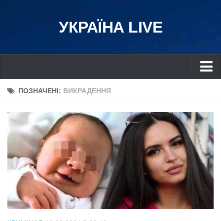
УКРАЇНА LIVE
Україна
ПОЗНАЧЕНІ:
ВИКРАДЕННЯ
Київ
Дніпро
Львів
Івано-Франківськ
Харків
Донбас
Одеса
Схід