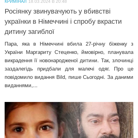
КРИМІНАЛ
18.03.2024 В 20:48
Прикарпаття
Росіянку звинувачують у вбивстві
Економіка
українки в Німеччині і спробу вкрасти
дитину загиблої
Політика
Світ
Пара, яка в Німеччині вбила 27-річну біженку з
України Маргариту Стеценко, ймовірно, планувала
Цікаво
викрадення її новонародженої дитини. Так, злочинці
Наука
заздалегідь придбали для малечі одяг. Про це
Технології
повідомило видання Bild, пише Сьогодні. За даними
виданнями,...
Історії
Рецепти
Привітання
Здоров’я
Події
Кримінал