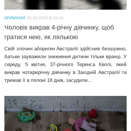
КРИМІНАЛ
05.04.2023 В 18:44
Чоловік викрав 4-річну дівчинку, щоб
гратися нею, як лялькою
Свій злочин абориген Австралії здійснив безшумно,
батьки зауважили зникнення дитини тільки вранці. У
середу, 5 квітня, 37-річного Теренса Келлі, який
викрав чотирирічну дівчинку в Західній Австралії та
тримав її в полоні 18 днів, засудили...