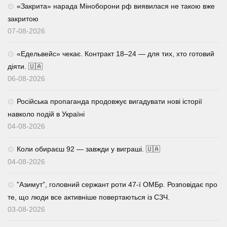
«Закрита» нарада Міноборони рф виявилася не такою вже
закритою
07-08-2026
«Едельвейс» чекає. Контракт 18–24 — для тих, хто готовий
діяти. 🇺🇦
06-08-2026
Російська пропаганда продовжує вигадувати нові історії
навколо подій в Україні
04-08-2026
Коли обираєш 92 — завжди у виграші. 🇺🇦
04-08-2026
⁨”Азимут”, головний сержант роти 47-ї ОМБр. Розповідає про
те, що люди все активніше повертаються із СЗЧ.
03-08-2026