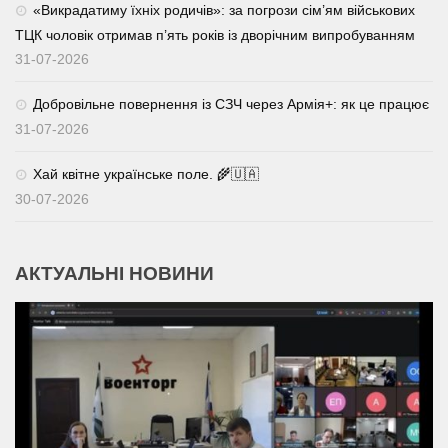
«Викрадатиму їхніх родичів»: за погрози сім’ям військових
ТЦК чоловік отримав п’ять років із дворічним випробуванням
31-07-2026
Добровільне повернення із СЗЧ через Армія+: як це працює
31-07-2026
Хай квітне українське поле. 🌾🇺🇦
30-07-2026
АКТУАЛЬНІ НОВИНИ