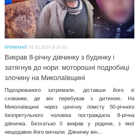
КРИМІНАЛ
04.03.2024 В 20:41
Викрав 8-річну дівчинку з будинку і
затягнув до нори: моторошні подробиці
злочину на Миколаївщині
Підозрюваного затримали, діставши його зі
схованки, де він перебував з дитиною. На
Миколаївщині через цинічну помсту 50-річного
безпритульного чоловіка постраждала 8-річна
дівчинка. Безхатько її викрав у родини, з якої
нещодавно його вигнали. Дівчинку він...