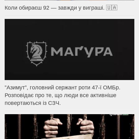
Коли обираєш 92 — завжди у виграші. 🇺🇦
⁨”Азимут”, головний сержант роти 47-ї ОМБр.
Розповідає про те, що люди все активніше
повертаються із СЗЧ.