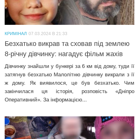
Трагедії
Курйози
Суспільство
КРИМІНАЛ
07.03.2024 В 21:33
Культура
Безхатько викрав та сховав під землею
8-річну дівчинку: нагадує фільм жахів
Шоу-біз
#Війна
Дівчинку знайшли у бункері за 6 км від дому, туди її
затягнув безхатько Малолітню дівчинку викрали з її
ж дому. Як виявилося, це був безхатько. Чим
закінчилася ця історія, розповість «Дніпро
Оперативний». За інформацією...