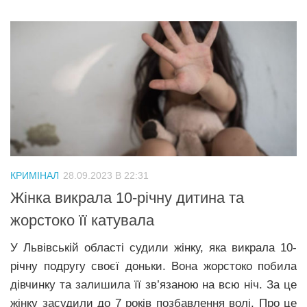
КРИМІНАЛ
28.09.2023 В 22:31
Жінка викрала 10-річну дитина та
жорстоко її катувала
У Львівській області судили жінку, яка викрала 10-
річну подругу своєї доньки. Вона жорстоко побила
дівчинку та залишила її зв’язаною на всю ніч. За це
жінку засудили до 7 років позбавлення волі. Про це