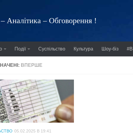
– Аналітика – Обговорення !
о
Події
Суспільство
Культура
Шоу-біз
#В
НАЧЕНІ:
ВПЕРШЕ
ЬСТВО
05.02.2025 В 19:41