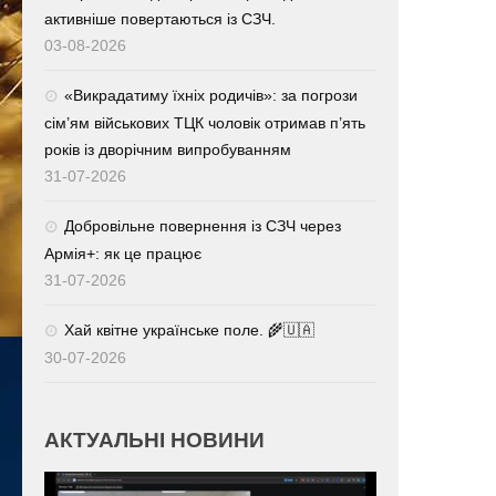
активніше повертаються із СЗЧ.
03-08-2026
«Викрадатиму їхніх родичів»: за погрози
сім’ям військових ТЦК чоловік отримав п’ять
років із дворічним випробуванням
31-07-2026
Добровільне повернення із СЗЧ через
Армія+: як це працює
31-07-2026
Хай квітне українське поле. 🌾🇺🇦
30-07-2026
АКТУАЛЬНІ НОВИНИ