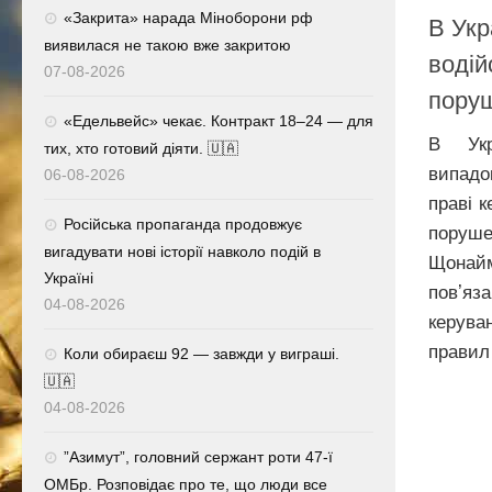
«Закрита» нарада Міноборони рф
В Укр
виявилася не такою вже закритою
водій
07-08-2026
поруш
«Едельвейс» чекає. Контракт 18–24 — для
В Укр
тих, хто готовий діяти. 🇺🇦
випад
06-08-2026
праві 
Російська пропаганда продовжує
поруше
вигадувати нові історії навколо подій в
Щонай
Україні
повʼя
04-08-2026
керув
правил 
Коли обираєш 92 — завжди у виграші.
🇺🇦
04-08-2026
⁨”Азимут”, головний сержант роти 47-ї
ОМБр. Розповідає про те, що люди все