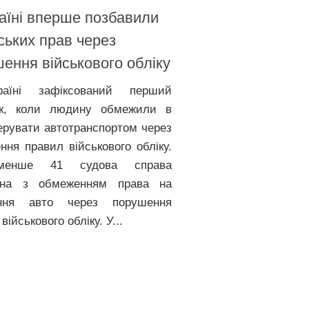
аїні вперше позбавили
ських прав через
ення військового обліку
аїні зафіксований перший
ок, коли людину обмежили в
керувати автотранспортом через
ння правил військового обліку.
менше 41 судова справа
зана з обмеженням права на
ання авто через порушення
військового обліку. У...