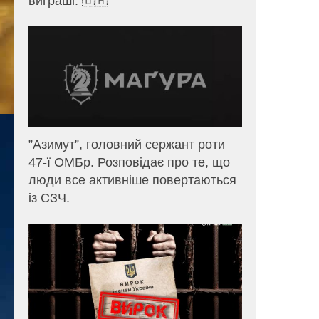
виграші. 🇺🇦
⁨”Азимут”, головний сержант роти
47-ї ОМБр. Розповідає про те, що
люди все активніше повертаються
із СЗЧ.