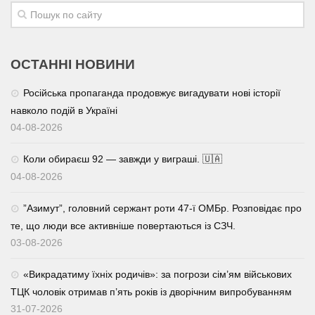
Трагедії
Курйози
ОСТАННІ НОВИНИ
Суспільство
Російська пропаганда продовжує вигадувати нові історії
Культура
навколо подій в Україні
Шоу-біз
04-08-2026
#Війна
Коли обираєш 92 — завжди у виграші. 🇺🇦
04-08-2026
⁨”Азимут”, головний сержант роти 47-ї ОМБр. Розповідає про
те, що люди все активніше повертаються із СЗЧ.
03-08-2026
«Викрадатиму їхніх родичів»: за погрози сім’ям військових
ТЦК чоловік отримав п’ять років із дворічним випробуванням
31-07-2026