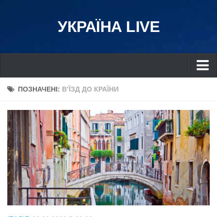
УКРАЇНА LIVE
Україна
ПОЗНАЧЕНІ:
В’ЇЗД ДО КРАЇНИ
Київ
Дніпро
Львів
Івано-Франківськ
Харків
Донбас
Одеса
Схід