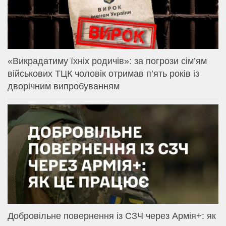
«Викрадатиму їхніх родичів»: за погрози сім’ям
військових ТЦК чоловік отримав п’ять років із
дворічним випробуванням
Добровільне повернення із СЗЧ через Армія+: як