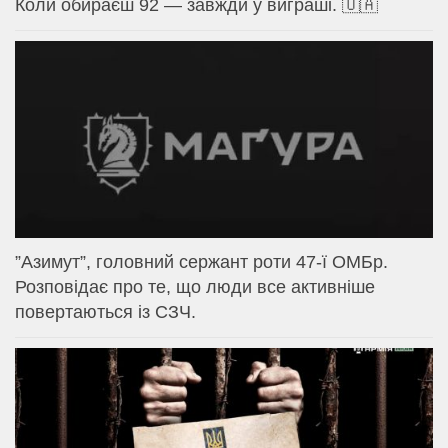
Коли обираєш 92 — завжди у виграші. 🇺🇦
⁨”Азимут”, головний сержант роти 47-ї ОМБр.
Розповідає про те, що люди все активніше
повертаються із СЗЧ.