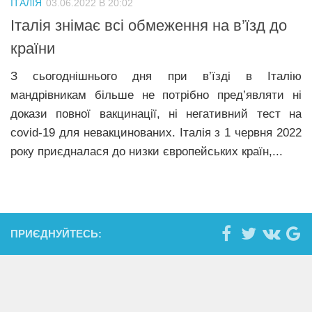
ІТАЛІЯ
03.06.2022 В 20:02
Прикарпаття
Італія знімає всі обмеження на в’їзд до
Економіка
країни
Політика
З сьогоднішнього дня при в’їзді в Італію
мандрівникам більше не потрібно пред’являти ні
Світ
докази повної вакцинації, ні негативний тест на
Цікаво
covid-19 для невакцинованих. Італія з 1 червня 2022
Наука
року приєдналася до низки європейських країн,...
Технології
Історії
Рецепти
ПРИЄДНУЙТЕСЬ:
Привітання
Здоров’я
Події
Кримінал