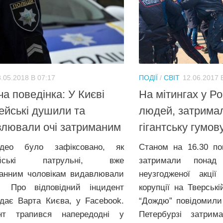
.05.2018 В 07:17
ПОДІЇ
/
СВІТ
12.06.2017 
ча поведінка: У Києві
На мітингах у Ро
ейські душили та
людей, затримал
лювали очі затриманим
гігантську гумов
део було зафіксовано, як
Станом на 16.30 по
цейські патрульні, вже
затримали понад
анним чоловікам видавлювали
неузгодженої акції
Про відповідний інцидент
корупції на Тверськ
ідає Варта Києва, у Facebook.
“Дождю” повідомили
ент трапився напередодні у
Петербурзі затрим