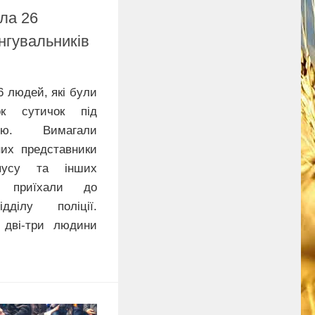
ила 26
нгувальників
6 людей, які були
ок сутичок під
ою. Вимагали
них представники
рпусу та інших
ни приїхали до
дділу поліції.
 дві-три людини