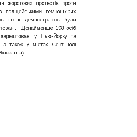
ди жорстоких протестів проти
в поліцейськими темношкірих
ків сотні демонстрантів були
товані. “Щонайменше 198 осіб
аарештовані у Нью-Йорку та
, а також у містах Сент-Полі
іннесота)...