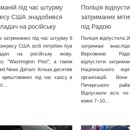
маній під час штурму
Поліція відпуст
ресу США знадобився
затриманих міти
ладач на російську
під Радою
із затриманих під час штурму 6
Поліція відпустила 2
Конгресу США осіб потрібен був
затримані внаслід
ладач на російську мову.
Верховною Рад
о: “Washington Post”, а також
відпустити затрима
ed News Деталі: Кілька десятків
Національного ко
 арештованих під час хаосу в
організацій. Во
ї...
Печерського райві
Відпускали всіх по
кожні 7−10...