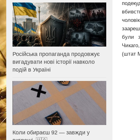
подеку
вбивст
чолові
заареш
були з
Чикаго
Російська пропаганда продовжує
(штат М
вигадувати нові історії навколо
подій в Україні
Коли обираєш 92 — завжди у