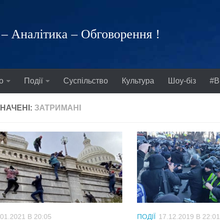
– Аналітика – Обговорення !
о
Події
Суспільство
Культура
Шоу-біз
#В
НАЧЕНІ:
ЗАТРИМАНІ
.01.2021 В 20:05
ПОДІЇ
17.12.2019 В 22:01