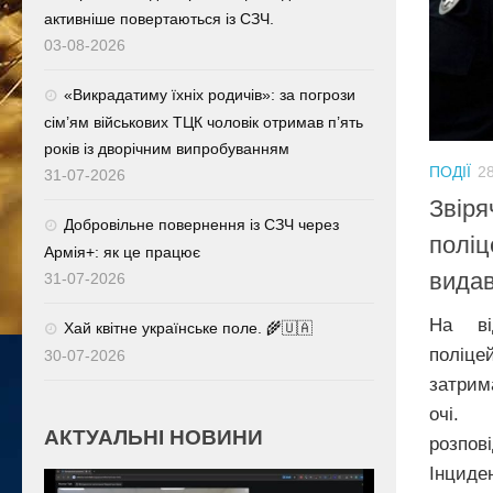
активніше повертаються із СЗЧ.
03-08-2026
«Викрадатиму їхніх родичів»: за погрози
сім’ям військових ТЦК чоловік отримав п’ять
років із дворічним випробуванням
ПОДІЇ
28
31-07-2026
Звіря
Добровільне повернення із СЗЧ через
поліц
Армія+: як це працює
видав
31-07-2026
На ві
Хай квітне українське поле. 🌾🇺🇦
полі
30-07-2026
затрим
очі. 
АКТУАЛЬНІ НОВИНИ
розпов
Інцид