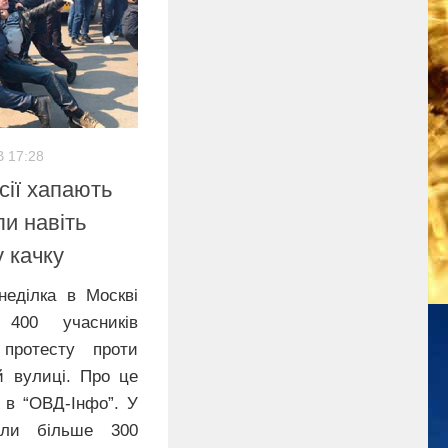
В 17:28
сії хапають
и навіть
у качку
неділка в Москві
 400 учасників
 протесту проти
ій вулиці. Про це
 в “ОВД-Інфо”. У
али більше 300