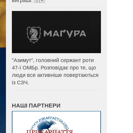
виграші. 🇺🇦
⁨”Азимут”, головний сержант роти
47-ї ОМБр. Розповідає про те, що
люди все активніше повертаються
із СЗЧ.
НАШІ ПАРТНЕРИ