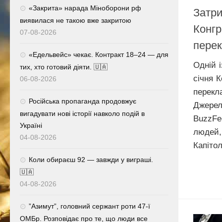
«Закрита» нарада Міноборони рф
Затри
виявилася не такою вже закритою
Конг
07-08-2026
перек
«Едельвейс» чекає. Контракт 18–24 — для
Одній 
тих, хто готовий діяти. 🇺🇦
січня 
06-08-2026
перек
Російська пропаганда продовжує
Джерел
вигадувати нові історії навколо подій в
BuzzFe
Україні
людей,
04-08-2026
Капітолі
Коли обираєш 92 — завжди у виграші.
🇺🇦
04-08-2026
⁨”Азимут”, головний сержант роти 47-ї
ОМБр. Розповідає про те, що люди все