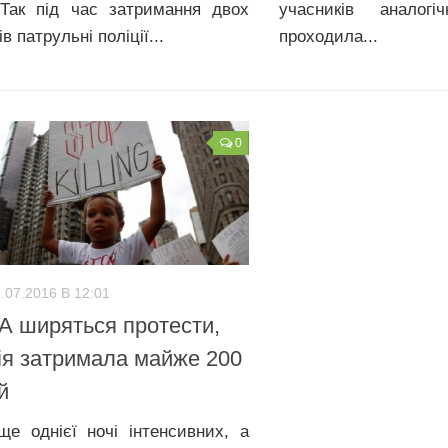
 Так під час затримання двох
учасників аналогі
ів патрульні поліції...
проходила...
0
.07.2016 В 12:01
 ширяться протести,
ія затримала майже 200
й
ще однієї ночі інтенсивних, а