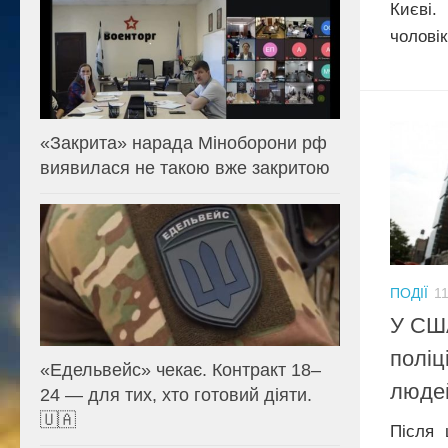
Києві.
чоловік
«Закрита» нарада Міноборони рф
виявилася не такою вже закритою
ПОДІЇ
11
У США
поліц
«Едельвейс» чекає. Контракт 18–
люде
24 — для тих, хто готовий діяти.
🇺🇦
Після 