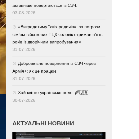
активніше повертаються із СЗЧ.
03-08-2026
«Викрадатиму їхніх родичів»: за погрози
сім’ям військових ТЦК чоловік отримав п’ять
років із дворічним випробуванням
31-07-2026
Добровільне повернення із СЗЧ через
Армія+: як це працює
31-07-2026
Хай квітне українське поле. 🌾🇺🇦
30-07-2026
АКТУАЛЬНІ НОВИНИ