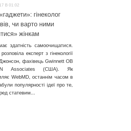
17 В 01:02
«гаджети»: гінеколог
вів, чи варто ними
тися» жінкам
має здатність самоочищатися.
розповіла експерт з гінекології
 Джонсон, фахівець Gwinnett OB
N Associates (США). Як
мляє WebMD, останнім часом в
були популярності ідеї про те,
ред статевим...