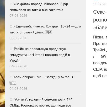
«Закрита» нарада Міноборони рф
11.07.20
виявилася не такою вже закритою
Секс-
07-08-2026
розпо
«Едельвейс» чекає. Контракт 18–24 — для
«бави
тих, хто готовий діяти. 🇺🇦
Піхва 
06-08-2026
Про це 
Російська пропаганда продовжує
Трейсі
вигадувати нові історії навколо подій в
/ GY
Україні
повідо
04-08-2026
США на
щоб пе
Коли обираєш 92 — завжди у виграші.
🇺🇦
04-08-2026
⁨”Азимут”, головний сержант роти 47-ї
ОМБр. Розповідає про те, що люди все