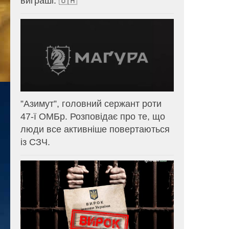
виграші. 🇺🇦
⁨”Азимут”, головний сержант роти
47-ї ОМБр. Розповідає про те, що
люди все активніше повертаються
із СЗЧ.