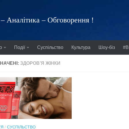
– Аналітика – Обговорення !
о
Події
Суспільство
Культура
Шоу-біз
#В
НАЧЕНІ:
ЗДОРОВ’Я ЖІНКИ
'Я
/
СУСПІЛЬСТВО