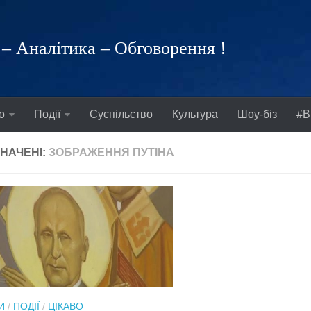
– Аналітика – Обговорення !
о
Події
Суспільство
Культура
Шоу-біз
#В
НАЧЕНІ:
ЗОБРАЖЕННЯ ПУТІНА
И
/
ПОДІЇ
/
ЦІКАВО