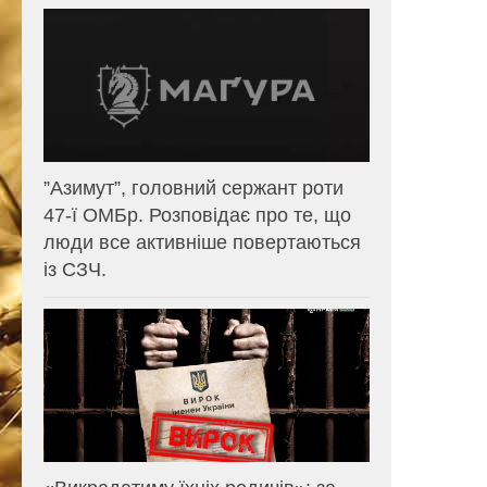
⁨”Азимут”, головний сержант роти
47-ї ОМБр. Розповідає про те, що
люди все активніше повертаються
із СЗЧ.