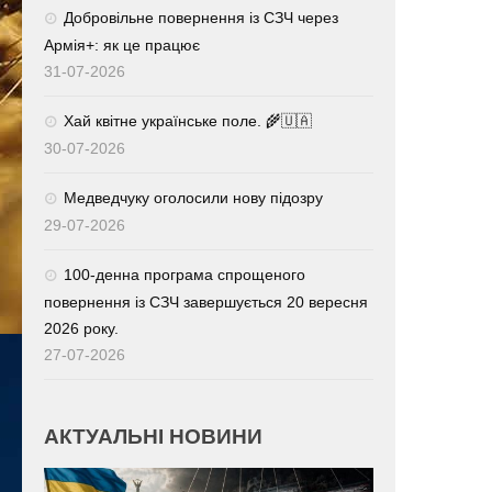
Добровільне повернення із СЗЧ через
Армія+: як це працює
31-07-2026
Хай квітне українське поле. 🌾🇺🇦
30-07-2026
Медведчуку оголосили нову підозру
29-07-2026
100-денна програма спрощеного
повернення із СЗЧ завершується 20 вересня
2026 року.
27-07-2026
АКТУАЛЬНІ НОВИНИ