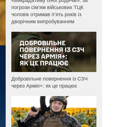
«Викрадатиму їхніх родичів»: за
погрози сім’ям військових ТЦК
чоловік отримав п’ять років із
дворічним випробуванням
Добровільне повернення із СЗЧ
через Армія+: як це працює