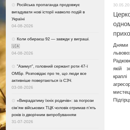
Російська пропаганда продовжує
30.05.20
вигадувати нові історії навколо подій в
Церко
Україні
одном
04-08-2026
прихо
Коли обираєш 92 — завжди у виграші.
Дням
🇺🇦
львово
04-08-2026
Радков
⁨”Азимут”, головний сержант роти 47-ї
якій з
ОМБр. Розповідає про те, що люди все
краплі
активніше повертаються із СЗЧ.
агресо
03-08-2026
мистец
Підгірця
«Викрадатиму їхніх родичів»: за погрози
сім’ям військових ТЦК чоловік отримав п’ять
років із дворічним випробуванням
31-07-2026