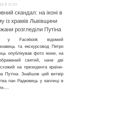
18 В 21:03
вний скандал: на іконі в
у із храмів Львівщини
жани розгледіли Путіна
и у Facebook відомий
знавець та екскурсовод Петро
ець опублікував фото ікони, на
ображений святий, наче дві
 схожий на президента країни-
ра Путіна. Знайшов цей витвір
тва пан Радковець у каплиці в
х....