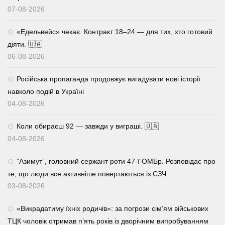
07-08-2026
«Едельвейс» чекає. Контракт 18–24 — для тих, хто готовий
діяти. 🇺🇦
06-08-2026
Російська пропаганда продовжує вигадувати нові історії
навколо подій в Україні
04-08-2026
Коли обираєш 92 — завжди у виграші. 🇺🇦
04-08-2026
⁨”Азимут”, головний сержант роти 47-ї ОМБр. Розповідає про
те, що люди все активніше повертаються із СЗЧ.
03-08-2026
«Викрадатиму їхніх родичів»: за погрози сім’ям військових
ТЦК чоловік отримав п’ять років із дворічним випробуванням