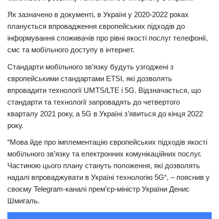
Як зазначено в документі, в Україні у 2020-2022 роках
Трагедії
планується впровадження європейських підходів до
Курйози
інформування споживачів про рівні якості послуг телефонії,
Суспільство
смс та мобільного доступу в інтернет.
Культура
Стандарти мобільного зв’язку будуть узгоджені з
європейськими стандартами ETSI, які дозволять
Шоу-біз
впровадити технології UMTS/LTE і 5G. Відзначається, що
стандарти та технології запровадять до четвертого
#Війна
кварталу 2021 року, а 5G в Україні з’явиться до кінця 2022
року.
“Мова йде про імплементацію європейських підходів якості
мобільного зв’язку та електронних комунікаційних послуг.
Частиною цього плану стануть положення, які дозволять
надалі впроваджувати в Україні технологію 5G“, – пояснив у
своєму Telegram-каналі прем’єр-міністр України Денис
Шмигаль.