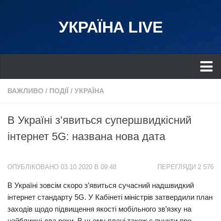
УКРАЇНА LIVE
Україна
ВАЖЛИВО
/
ПОДІЇ
/
УКРАЇНА
Київ
В Україні з’явиться супершвидкісний
Дніпро
інтернет 5G: названа нова дата
Львів
Івано-Франківськ
ОПУБЛІКОВАНО 03.10.2020 В 09:48
ПЕРЕГЛЯДИ 2 576
Харків
В Україні зовсім скоро з’явиться сучасний надшвидкий
Донбас
інтернет стандарту 5G. У Кабінеті міністрів затвердили план
Одеса
заходів щодо підвищення якості мобільного зв’язку на
Схід
найближчі два роки. В цьому плані також є пункти про