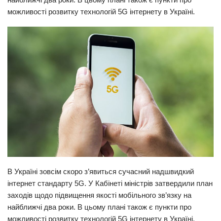
можливості розвитку технологій 5G інтернету в Україні.
Прикарпаття
Економіка
Політика
Світ
Цікаво
Наука
Технології
Історії
Рецепти
Привітання
В Україні зовсім скоро з’явиться сучасний надшвидкий
інтернет стандарту 5G. У Кабінеті міністрів затвердили план
Здоров’я
заходів щодо підвищення якості мобільного зв’язку на
Події
найближчі два роки. В цьому плані також є пункти про
можливості розвитку технологій 5G інтернету в Україні.
Кримінал