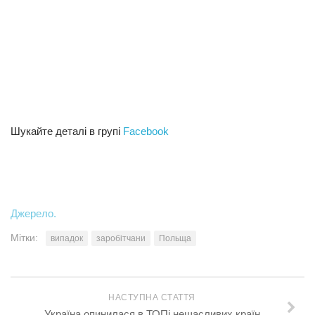
Шукайте деталі в групі
Facebook
Джерело.
Мітки:
випадок
заробітчани
Польща
НАСТУПНА СТАТТЯ
Україна опинилася в ТОПі нещасливих країн