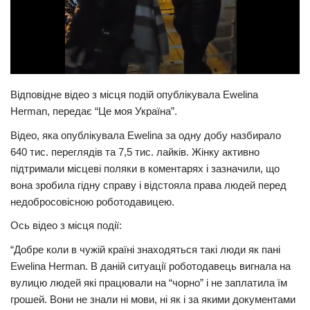
Трагедії
Курйози
Суспільство
Культура
Відповідне відео з місця подій опублікувала Ewelina
Herman, передає “Це моя Україна”.
Шоу-біз
Відео, яка опублікувала Ewelina за одну добу назбирало
#Війна
640 тис. переглядів та 7,5 тис. лайків. Жінку активно
підтримали місцеві поляки в коментарях і зазначили, що
вона зробила гідну справу і відстояла права людей перед
недобросовісною роботодавицею.
Ось відео з місця події:
“Добре коли в чужій країні знаходяться такі люди як пані
Ewelina Herman. В даній ситуації роботодавець вигнала на
вулицю людей які працювали на “чорно” і не заплатила їм
грошей. Вони не знали ні мови, ні як і за якими документами