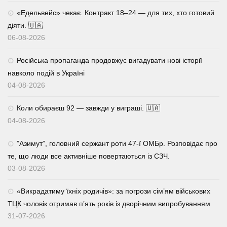
«Едельвейс» чекає. Контракт 18–24 — для тих, хто готовий
діяти. 🇺🇦
06-08-2026
Російська пропаганда продовжує вигадувати нові історії
навколо подій в Україні
04-08-2026
Коли обираєш 92 — завжди у виграші. 🇺🇦
04-08-2026
⁨”Азимут”, головний сержант роти 47-ї ОМБр. Розповідає про
те, що люди все активніше повертаються із СЗЧ.
03-08-2026
«Викрадатиму їхніх родичів»: за погрози сім’ям військових
ТЦК чоловік отримав п’ять років із дворічним випробуванням
31-07-2026