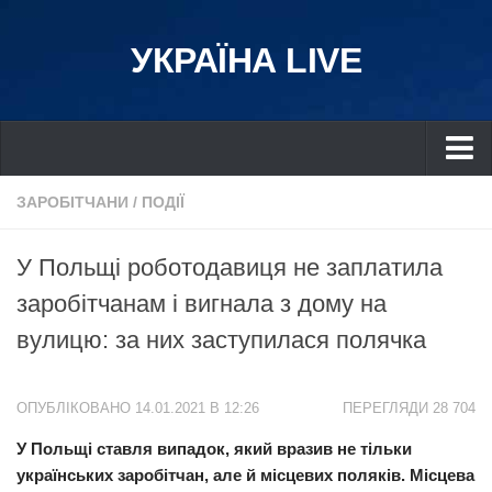
УКРАЇНА LIVE
Україна
ЗАРОБІТЧАНИ
/
ПОДІЇ
Київ
У Польщі роботодавиця не заплатила
Дніпро
заробітчанам і вигнала з дому на
Львів
вулицю: за них заступилася полячка
Івано-Франківськ
Харків
ОПУБЛІКОВАНО 14.01.2021 В 12:26
ПЕРЕГЛЯДИ 28 704
Донбас
У Польщі ставля випадок, який вразив не тільки
Одеса
українських заробітчан, але й місцевих поляків. Місцева
Схід