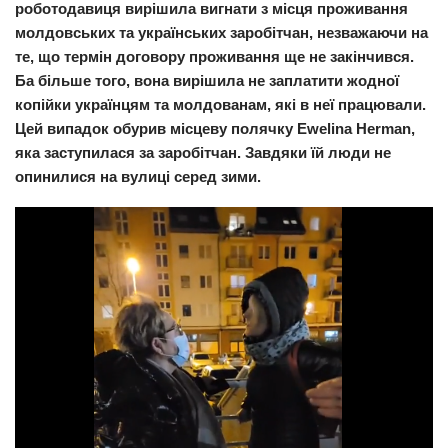
роботодавиця вирішила вигнати з місця проживання
Прикарпаття
молдовських та українських заробітчан, незважаючи на
те, що термін договору проживання ще не закінчився.
Економіка
Ба більше того, вона вирішила не заплатити жодної
Політика
копійки українцям та молдованам, які в неї працювали.
Цей випадок обурив місцеву полячку Ewelina Herman,
Світ
яка заступилася за заробітчан. Завдяки їй люди не
Цікаво
опинилися на вулиці серед зими.
Наука
Технології
Історії
Рецепти
Привітання
Здоров’я
Події
Кримінал