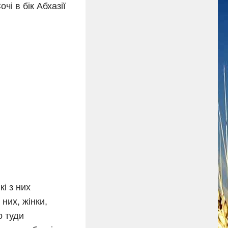
чі в бік Абхазії
і з них
них, жінки,
о туди