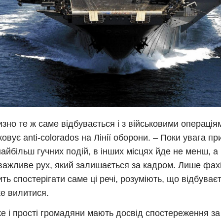
зно те ж саме відбувається і з військовими операція
ковує anti-colorados на Лінії оборони. – Поки увага п
найбільш гучних подій, в інших місцях йде не менш, а
важливе рух, який залишається за кадром. Лише фахі
ть спостерігати саме ці речі, розуміють, що відбуваєт
е вилитися.
е і прості громадяни мають досвід спостереження за