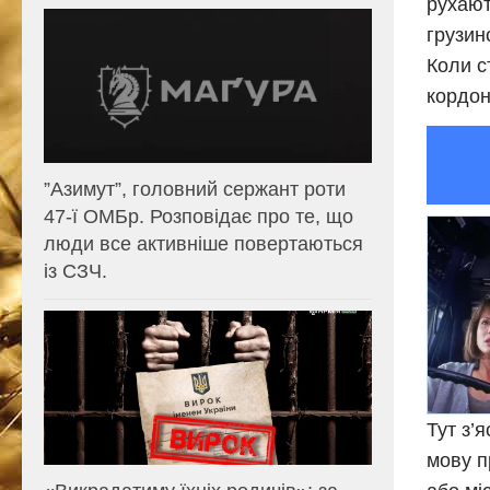
рухают
грузин
Коли ст
кордоні
⁨”Азимут”, головний сержант роти
47-ї ОМБр. Розповідає про те, що
люди все активніше повертаються
із СЗЧ.
Тут з’
мову п