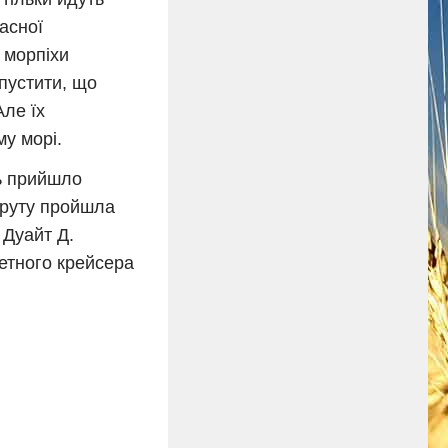
асної
 морпіхи
пустити, що
Але їх
у морі.
сь прийшло
шруту пройшла
 Дуайт Д.
кетного крейсера