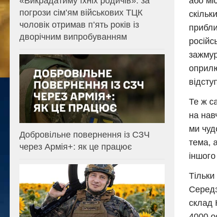
«Викрадатиму їхніх родичів»: за
або мі
погрози сім’ям військових ТЦК
скільк
чоловік отримав п’ять років із
прибли
дворічним випробуванням
російсь
зажмур
оприлю
відсту
Те ж са
на нав
ми чуд
Добровільне повернення із СЗЧ
тема, 
через Армія+: як це працює
іншого
Тільки
Середз
склад 
4000 о