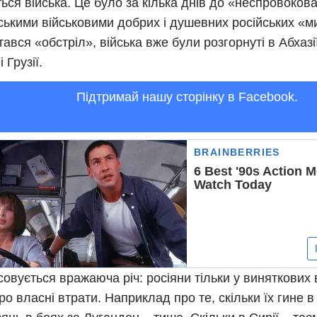
ься війська. Це було за кілька днів до «неспровоков
ськими військовими добрих і душевних російських «м
ався «обстріл», війська вже були розгорнуті в Абхазії 
 Грузії.
Підтримай нашу сторінку в Facebook.
ясовується вражаюча річ: росіяни тільки у виняткових
ро власні втрати. Наприклад про те, скільки їх гине 