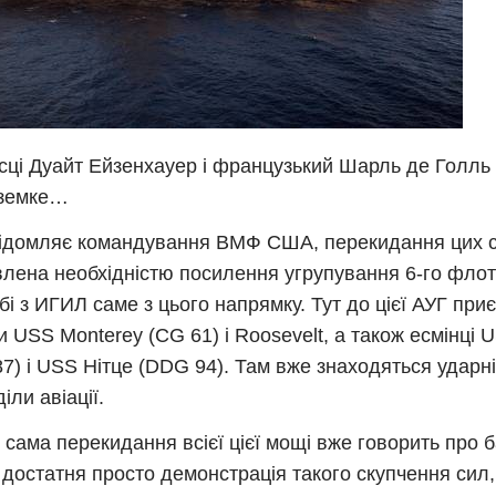
сці Дуайт Ейзенхауер і французький Шарль де Голль 
земке…
ідомляє командування ВМФ США, перекидання цих си
лена необхідністю посилення угрупування 6-го фло
бі з ИГИЛ саме з цього напрямку. Тут до цієї АУГ пр
и USS Monterey (CG 61) і Roosevelt, а також есмінці
7) і USS Нітце (DDG 94). Там вже знаходяться ударні
іли авіації.
 сама перекидання всієї цієї мощі вже говорить про б
 достатня просто демонстрація такого скупчення сил, 