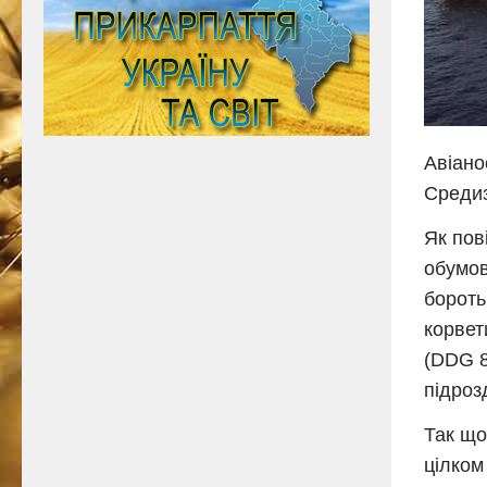
Авіано
Среди
Як пов
обумов
бороть
корвет
(DDG 8
підрозд
Так що
цілком