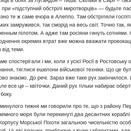
сяць в боях за Лугандон – тиша. Скільки в Сирії – тає
и при «підступний обстрілі миротворців» — будьте лас
зно те ж саме вчора в Алеппо. Там обстріляли госпіта
ких замружився, так сморід на весь світ. Точно так, як
енным пілотом. А адже там росіяни гинуть сотнями.
днення окремих втрат вже можна вважати провокац
п від теми.
ме спостерігали і ми, коли з усієї Росії в Ростовську 
чання, тяглися ешелони військової техніки. Що це бу
ово знаємо. До речі. Зараз вже таке рух закінчилося.
але все це – квіточки. Даний рух тільки набирає оберті
 боку.
 минулого тижня ми говорили про те, що з району Пер
емного моря були перекинуті два десантних кораблі 
Корпусу Морської Піхоти загальною чисельністю осо
сіб. Ці дві іграшки, приблизно з Кузю габаритами, але