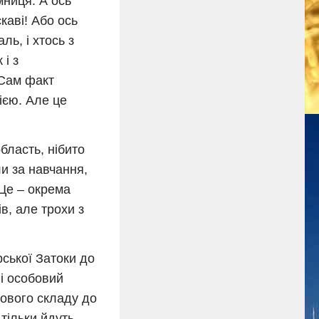
мниця. А ось
каві! Або ось
ль, і хтось з
 і з
 Сам факт
ією. Але це
область, нібито
ли за навчання,
 Це – окрема
в, але трохи з
ської Затоки до
і особовий
бового складу до
 тільки йдуть