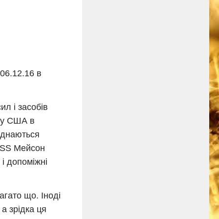
06.12.16 в
л і засобів
ту США в
иєднаються
 USS Мейсон
 і допоміжні
агато що. Іноді
а зрідка ця