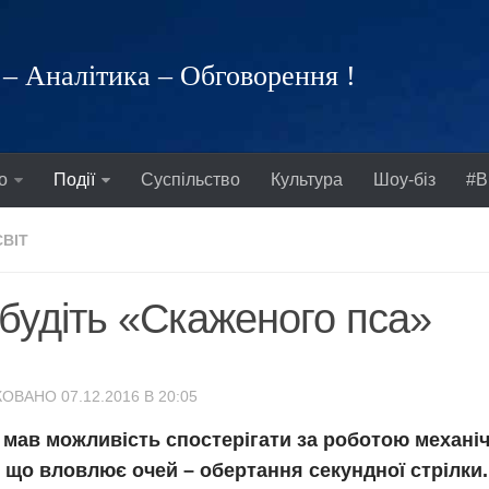
– Аналітика – Обговорення !
о
Події
Суспільство
Культура
Шоу-біз
#В
СВІТ
будіть «Скаженого пса»
ОВАНО 07.12.2016 В 20:05
 мав можливість спостерігати за роботою механіч
 що вловлює очей – обертання секундної стрілки.