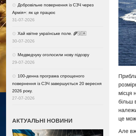
Добровільне повернення із СЗЧ через
Армія+: як це працює
31-07-2026
Хай квітне українське поле. 🌾🇺🇦
30-07-2026
Медведчуку оголосили нову підозру
29-07-2026
Прибли
100-денна програма спрощеного
повернення із СЗЧ завершується 20 вересня
розмір
2026 року.
місця 
27-07-2026
більш 
належи
це мож
АКТУАЛЬНІ НОВИНИ
Але вж