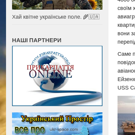
своїм 
авиагр
Хай квітне українське поле. 🌾🇺🇦
кварти
вони за
НАШІ ПАРТНЕРИ
перепі
Саме п
повідо
авіано
Ейзенх
USS Са