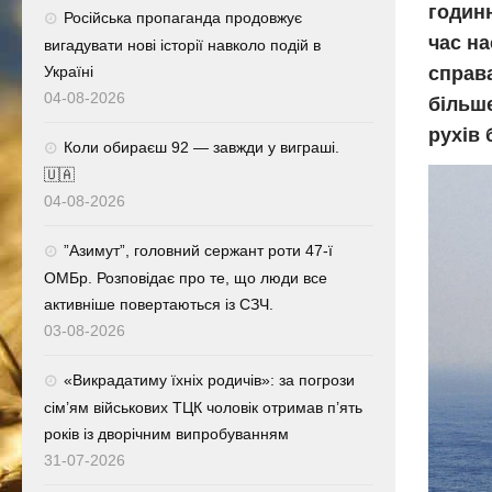
годинн
Російська пропаганда продовжує
час н
вигадувати нові історії навколо подій в
Україні
справа
04-08-2026
більше
рухів 
Коли обираєш 92 — завжди у виграші.
🇺🇦
04-08-2026
⁨”Азимут”, головний сержант роти 47-ї
ОМБр. Розповідає про те, що люди все
активніше повертаються із СЗЧ.
03-08-2026
«Викрадатиму їхніх родичів»: за погрози
сім’ям військових ТЦК чоловік отримав п’ять
років із дворічним випробуванням
31-07-2026