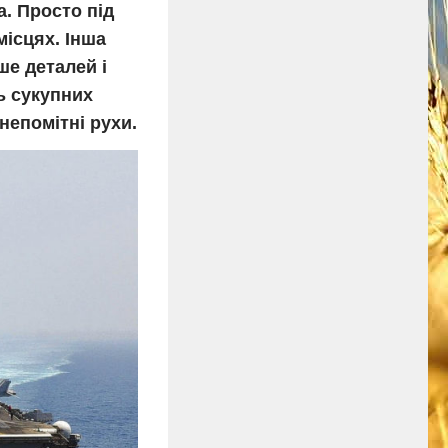
а. Просто під
ісцях. Інша
ше деталей і
ь сукупних
 непомітні рухи.