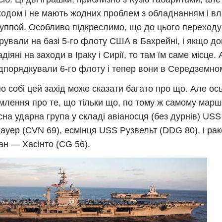
ходом і не мають жодних проблем з обладнанням і вл
уппой. Особливо підкреслимо, що до цього переходу
рували на базі 5-го флоту США в Бахрейні, і якщо до
діяні на заходи в Іраку і Сирії, то там їм саме місце. 
дпорядкували 6-го флоту і тепер вони в Середземном
о собі цей захід може сказати багато про що. Але о
млення про те, що тільки що, по тому ж самому мар
сна ударна група у складі авіаносця (без дурнів) USS
ауер (CVN 69), есмінця USS Рузвельт (DDG 80), і ра
н — Хасінто (CG 56).