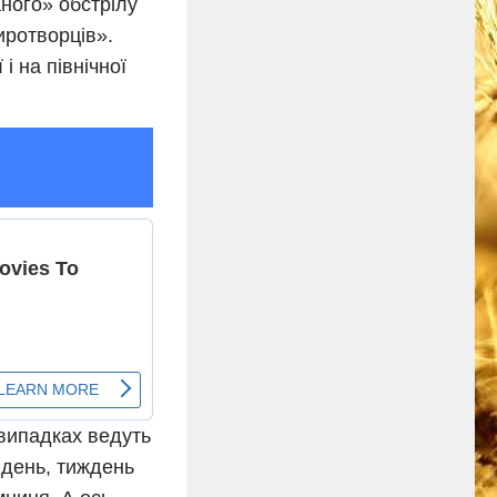
аного» обстрілу
иротворців».
і на північної
 випадках ведуть
в день, тиждень