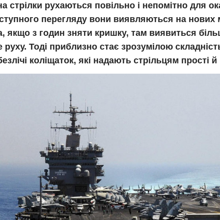
а стрілки рухаються повільно і непомітно для ок
аступного перегляду вони виявляються на нових м
, якщо з годин зняти кришку, там виявиться біль
 руху. Тоді приблизно стає зрозумілою складніст
безлічі коліщаток, які надають стрільцям прості й