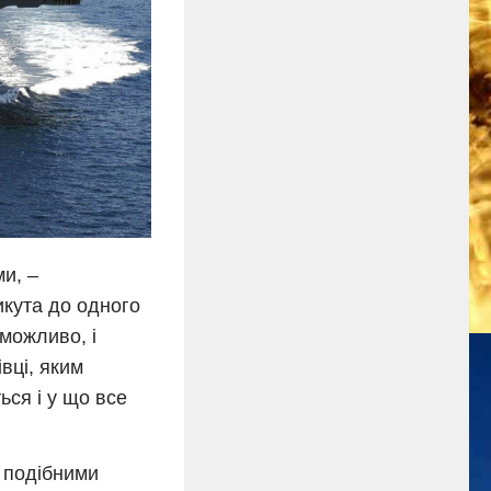
ми, –
рикута до одного
 можливо, і
вці, яким
ься і у що все
 подібними