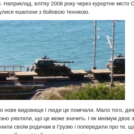
. Наприклад, влітку 2008 року через курортне місто Со
улися ешелони з бойовою технікою.
о нове видовище і люди це помічали. Мало того, деяк
зно уявляли, що це може значить. І як мінімум двоє з 
нили своїм родичам в Грузію і попередили про те, щ