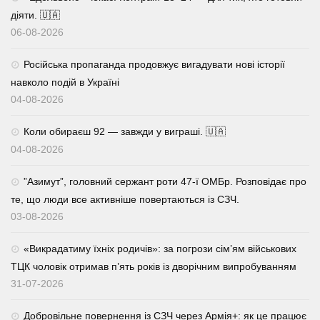
діяти. 🇺🇦
06-08-2026
Російська пропаганда продовжує вигадувати нові історії
навколо подій в Україні
04-08-2026
Коли обираєш 92 — завжди у виграші. 🇺🇦
04-08-2026
⁨”Азимут”, головний сержант роти 47-ї ОМБр. Розповідає про
те, що люди все активніше повертаються із СЗЧ.
03-08-2026
«Викрадатиму їхніх родичів»: за погрози сім’ям військових
ТЦК чоловік отримав п’ять років із дворічним випробуванням
31-07-2026
Добровільне повернення із СЗЧ через Армія+: як це працює