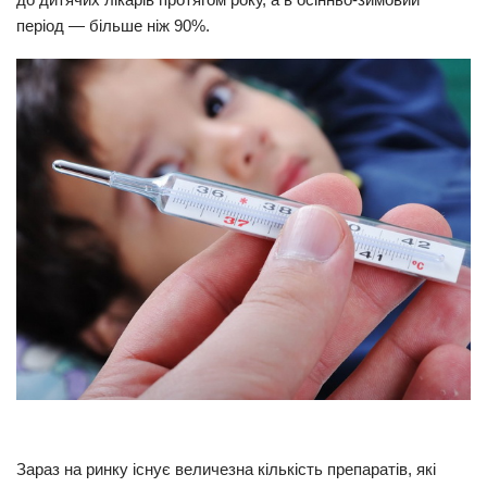
період — більше ніж 90%.
Прикарпаття
Економіка
Політика
Світ
Цікаво
Наука
Технології
Історії
Рецепти
Привітання
Здоров’я
Події
Зараз на ринку існує величезна кількість препаратів, які
Кримінал