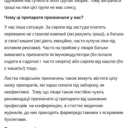
одужання наступило в обох групах хворих. Тому витрачати
гроші на ліки цієї групи не має сенсу.
Чому ці препарати призначали у нас?
У нас інша ситуація. За сиропи від застуди платять
переважно не страхові компанії (які рахують гроші), а батьки
зі своєї кишені (які діють емоційно, часто купучи ліки під
впливом реклами). Часто на прийомі у лікаря батьки
вимагають призначити їм імуномодулятори (бо почали
ходити в садочок і часто хворіти) або сиропи від кашлю (бо
є кашель!) тощо.
Листки лікарських призначень також можуть містити цілу
низку препаратів, які зараз попали під заборону, як
неефективні. Тому що лікарі також постійно чують
рекомендації призначати ці препарати від шановних
професорів на конференціях, в статтях медичних
журналів, до них приходять фармпредставники з яскравими
буклетами.