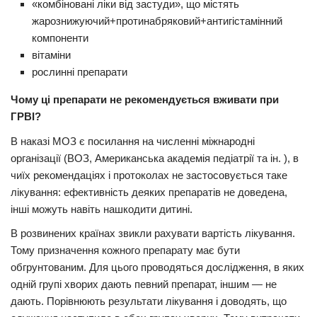
«комбіновані ліки від застуди», що містять
жарознижуючий+протинабряковий+антигістамінний
компоненти
вітаміни
рослинні препарати
Чому ці препарати не рекомендується вживати при
ГРВІ?
В наказі МОЗ є посилання на численні міжнародні
організації (ВОЗ, Американська академія педіатрії та ін. ), в
чиїх рекомендаціях і протоколах не застосовується таке
лікування: ефективність деяких препаратів не доведена,
інші можуть навіть нашкодити дитині.
В розвинених країнах звикли рахувати вартість лікування.
Тому призначення кожного препарату має бути
обгрунтованим. Для цього проводяться дослідження, в яких
одній групі хворих дають певний препарат, іншим — не
дають. Порівнюють результати лікування і доводять, що