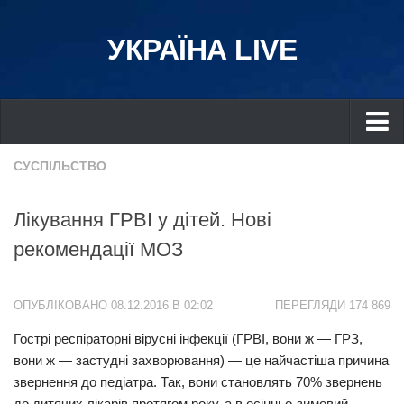
УКРАЇНА LIVE
Україна
СУСПІЛЬСТВО
Київ
Лікування ГРВІ у дітей. Нові
Дніпро
рекомендації МОЗ
Львів
Івано-Франківськ
ОПУБЛІКОВАНО 08.12.2016 В 02:02
ПЕРЕГЛЯДИ 174 869
Харків
Гострі респіраторні вірусні інфекції (ГРВІ, вони ж — ГРЗ,
Донбас
вони ж — застудні захворювання) — це найчастіша причина
Одеса
звернення до педіатра. Так, вони становлять 70% звернень
Схід
до дитячих лікарів протягом року, а в осінньо-зимовий