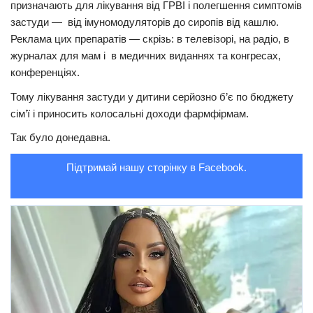
призначають для лікування від ГРВІ і полегшення симптомів
застуди — від імуномодуляторів до сиропів від кашлю.
Трагедії
Реклама цих препаратів — скрізь: в телевізорі, на радіо, в
Курйози
журналах для мам і в медичних виданнях та конгресах,
Суспільство
конференціях.
Культура
Тому лікування застуди у дитини серйозно б’є по бюджету
сім’ї і приносить колосальні доходи фармфірмам.
Шоу-біз
Так було донедавна.
#Війна
Підтримай нашу сторінку в Facebook.