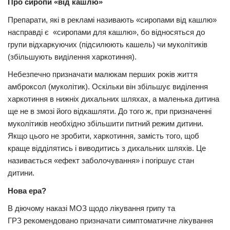
Про сиропи «від кашлю»
Препарати, які в рекламі називають «сиропами від кашлю»
насправді є «сиропами для кашлю», бо відносяться до
групи відхаркуючих (підсилюють кашель) чи муколітиків
(збільшують виділення харкотиння).
Небезпечно призначати малюкам перших років життя
амброксол (муколітик). Оскільки він збільшує виділення
харкотиння в нижніх дихальних шляхах, а маленька дитина
ще не в змозі його відкашляти. До того ж, при призначенні
муколітиків необхідно збільшити питний режим дитини.
Якщо цього не зробити, харкотиння, замість того, щоб
краще відділятись і виводитись з дихальних шляхів. Це
називається «ефект заболочування» і погіршує стан
дитини.
Нова ера?
В діючому наказі МОЗ щодо лікування грипу та
ГРЗ рекомендовано призначати симптоматичне лікування