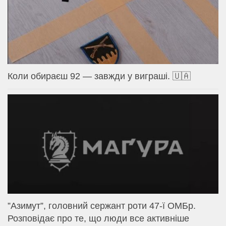
Коли обираєш 92 — завжди у виграші. 🇺🇦
⁨”Азимут”, головний сержант роти 47-ї ОМБр.
Розповідає про те, що люди все активніше