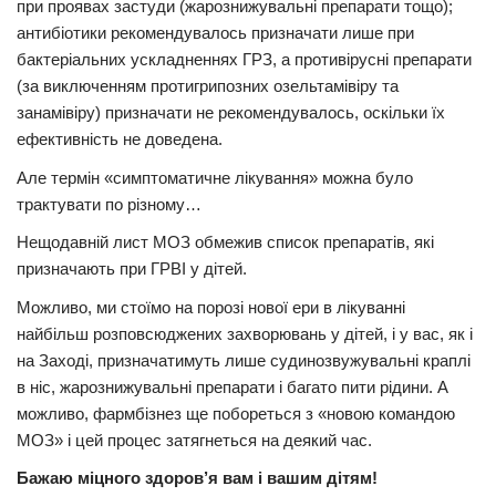
при проявах застуди (жарознижувальні препарати тощо);
антибіотики рекомендувалось призначати лише при
бактеріальних ускладненнях ГРЗ, а противірусні препарати
(за виключенням протигрипозних озельтамівіру та
занамівіру) призначати не рекомендувалось, оскільки їх
ефективність не доведена.
Але термін «симптоматичне лікування» можна було
трактувати по різному…
Нещодавній лист МОЗ обмежив список препаратів, які
призначають при ГРВІ у дітей.
Можливо, ми стоїмо на порозі нової ери в лікуванні
найбільш розповсюджених захворювань у дітей, і у вас, як і
на Заході, призначатимуть лише судинозвужувальні краплі
в ніс, жарознижувальні препарати і багато пити рідини. А
можливо, фармбізнез ще побореться з «новою командою
МОЗ» і цей процес затягнеться на деякий час.
Бажаю міцного здоров’я вам і вашим дітям!