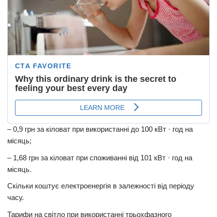
– 0,9 грн за кіловат при використанні до 100 кВт · год на
місяць;
– 1,68 грн за кіловат при споживанні від 101 кВт · год на
місяць.
Скільки коштує електроенергія в залежності від періоду
часу.
Тарифи на світло при використанні трьохфазного