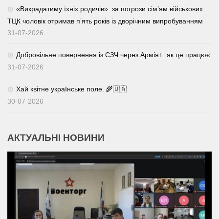
«Викрадатиму їхніх родичів»: за погрози сім’ям військових
ТЦК чоловік отримав п’ять років із дворічним випробуванням
31-07-2026
Добровільне повернення із СЗЧ через Армія+: як це працює
31-07-2026
Хай квітне українське поле. 🌾🇺🇦
30-07-2026
АКТУАЛЬНІ НОВИНИ