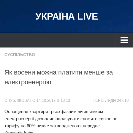
УКРАЇНА LIVE
Україна
СУСПІЛЬСТВО
Київ
Як восени можна платити менше за
Дніпро
електроенергію
Львів
Івано-Франківськ
ОПУБЛІКОВАНО 14.10.2017 В 18:13
ПЕРЕГЛЯДИ 24 610
Харків
Оснащення квартири трьохфазним лічильником
Донбас
електроенергії дозволяє оплачувати спожите світло по
Одеса
тарифу на 60% нижче затвердженого, передає
Схід
Корупція.Інфо.