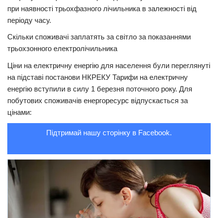
при наявності трьохфазного лічильника в залежності від
Трагедії
періоду часу.
Курйози
Скільки споживачі заплатять за світло за показаннями
Суспільство
трьохзонного електролічильника
Ціни на електричну енергію для населення були переглянуті
Культура
на підставі постанови НКРЕКУ Тарифи на електричну
Шоу-біз
енергію вступили в силу 1 березня поточного року. Для
побутових споживачів енергоресурс відпускається за
#Війна
цінами:
Підтримай нашу сторінку в Facebook.