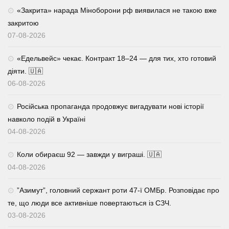
«Закрита» нарада Міноборони рф виявилася не такою вже
закритою
07-08-2026
«Едельвейс» чекає. Контракт 18–24 — для тих, хто готовий
діяти. 🇺🇦
06-08-2026
Російська пропаганда продовжує вигадувати нові історії
навколо подій в Україні
04-08-2026
Коли обираєш 92 — завжди у виграші. 🇺🇦
04-08-2026
⁨”Азимут”, головний сержант роти 47-ї ОМБр. Розповідає про
те, що люди все активніше повертаються із СЗЧ.
03-08-2026