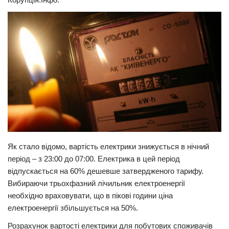
Прикарпаття
Економіка
Політика
Світ
Цікаво
Наука
Технології
Історії
Як стало відомо, вартість електрики знижується в нічний
Рецепти
період – з 23:00 до 07:00. Електрика в цей період
відпускається на 60% дешевше затвердженого тарифу.
Привітання
Вибираючи трьохфазний лічильник електроенергії
Здоров’я
необхідно враховувати, що в пікові години ціна
електроенергії збільшується на 50%.
Події
Розрахунок вартості електрики для побутових споживачів
Кримінал