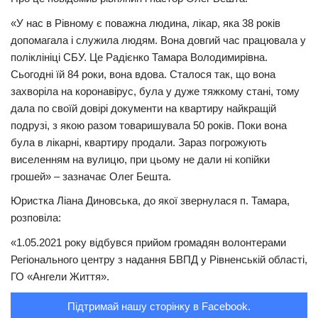
Трагедії
«У нас в Рівному є поважна людина, лікар, яка 38 років
допомагала і служила людям. Вона довгий час працювала у
Курйози
поліклініці СБУ. Це Радієнко Тамара Володимирівна.
Суспільство
Сьогодні їй 84 роки, вона вдова. Сталося так, що вона
захворіла на коронавірус, була у дуже тяжкому стані, тому
Культура
дала по своїй довірі документи на квартиру найкращій
Шоу-біз
подрузі, з якою разом товаришувала 50 років. Поки вона
була в лікарні, квартиру продали. Зараз погрожують
#Війна
виселенням на вулицю, при цьому не дали ні копійки
грошей» – зазначає Олег Бешта.
Юристка Ліана Диновська, до якої звернулася п. Тамара,
розповіла:
«1.05.2021 року відбувся прийом громадян волонтерами
Регіонального центру з надання БВПД у Рівненській області,
ГО «Ангели Життя».
Підтримай нашу сторінку в Facebook.