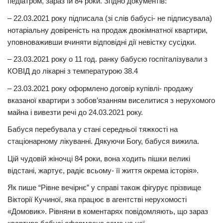
педіатром, зараз їй 84 роки. Згідно документів:
– 22.03.2021 року підписала (зі слів бабусі- не підписувала)
нотаріальну довіреність на продаж двокімнатної квартири,
уповноваживши вчиняти відповідні дії невістку сусідки.
– 23.03.2021 року о 11 год. ранку бабусю госпіталізували з
КОВІД до лікарні з температурою 38.4
– 23.03.2021 року оформлено договір купівлі- продажу
вказаної квартири з зобов’язанням виселитися з нерухомого
майна і вивезти речі до 24.03.2021 року.
Бабуся перебувала у стані середньої тяжкості на
стаціонарному лікуванні. Дякуючи Богу, бабуся вижила.
Цій чудовій жіночці 84 роки, вона ходить пішки великі
відстані, жартує, радіє всьому- її життя окрема історія».
Як пише “Рівне вечірнє” у справі також фігурує прізвище
Вікторії Кучиної, яка працює в агентстві нерухомості
«Домовик». Рівняни в коментарях повідомляють, що зараз