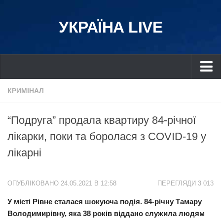
УКРАЇНА LIVE
Україна
КРИМІНАЛ
Київ
“Подруга” продала квартиру 84-річної
Дніпро
лікарки, поки та боролася з COVID-19 у
Львів
лікарні
Івано-Франківськ
Харків
ОПУБЛІКОВАНО 24.05.2021 В 12:58
ПЕРЕГЛЯДИ 3 013
Донбас
У місті Рівне сталася шокуюча подія. 84-річну Тамару
Одеса
Володимирівну, яка 38 років віддано служила людям
Схід