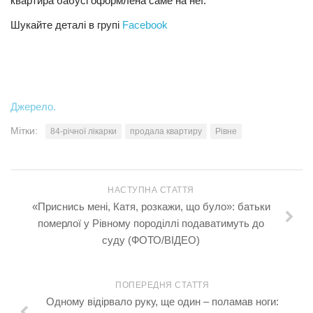
квартира бабусі оформлена саме на неї.
Шукайте деталі в групі
Facebook
Джерело.
Мітки:
84-річної лікарки
продала квартиру
Рівне
НАСТУПНА СТАТТЯ
«Приснись мені, Катя, розкажи, що було»: батьки
померлої у Рівному породіллі подаватимуть до
суду (ФОТО/ВІДЕО)
ПОПЕРЕДНЯ СТАТТЯ
Одному відірвало руку, ще один – поламав ноги: