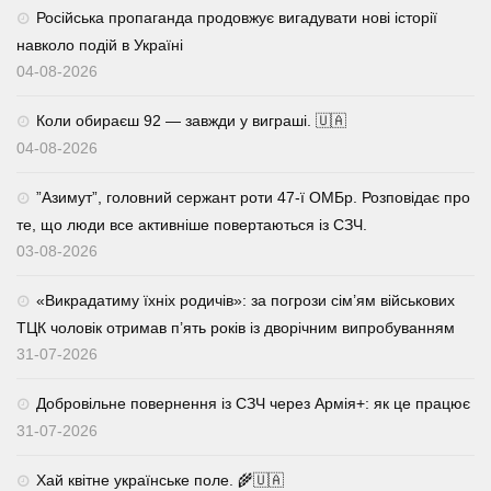
Російська пропаганда продовжує вигадувати нові історії
навколо подій в Україні
04-08-2026
Коли обираєш 92 — завжди у виграші. 🇺🇦
04-08-2026
⁨”Азимут”, головний сержант роти 47-ї ОМБр. Розповідає про
те, що люди все активніше повертаються із СЗЧ.
03-08-2026
«Викрадатиму їхніх родичів»: за погрози сім’ям військових
ТЦК чоловік отримав п’ять років із дворічним випробуванням
31-07-2026
Добровільне повернення із СЗЧ через Армія+: як це працює
31-07-2026
Хай квітне українське поле. 🌾🇺🇦