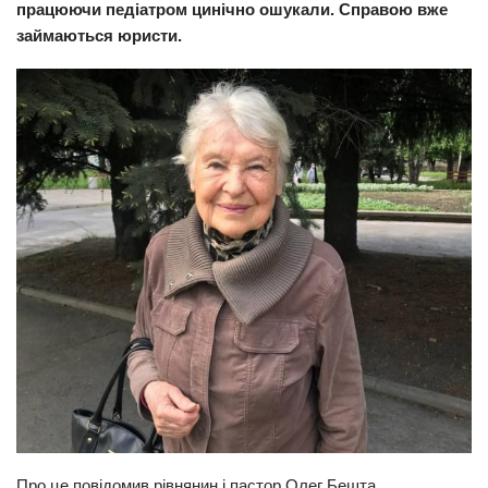
працюючи педіатром цинічно ошукали. Справою вже
Прикарпаття
займаються юристи.
Економіка
Політика
Світ
Цікаво
Наука
Технології
Історії
Рецепти
Привітання
Здоров’я
Події
Про це повідомив рівнянин і пастор Олег Бешта.
Кримінал