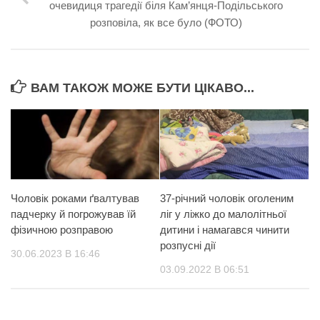
очевидиця трагедії біля Кам’янця-Подільського
розповіла, як все було (ФОТО)
ВАМ ТАКОЖ МОЖЕ БУТИ ЦІКАВО...
Чоловік роками ґвалтував
37-річний чоловік оголеним
падчерку й погрожував їй
ліг у ліжко до малолітньої
фізичною розправою
дитини і намагався чинити
розпусні дії
30.06.2023 В 16:46
03.09.2022 В 06:51