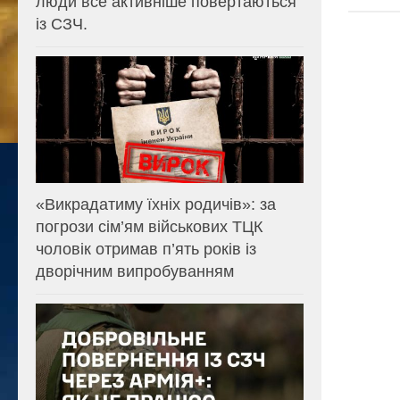
люди все активніше повертаються
із СЗЧ.
«Викрадатиму їхніх родичів»: за
погрози сім’ям військових ТЦК
чоловік отримав п’ять років із
дворічним випробуванням