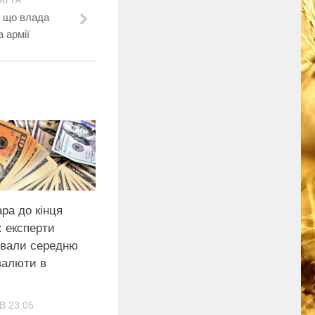
АТТЯ
, що влада
 армії
ра до кінця
: експерти
ували середню
валюти в
В 23:05