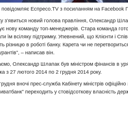
 повідомляє Еспресо.TV з посиланням на Facebook Г
ку з’явиться новий голова правління, Олександр Шла
є нову команду топ-менеджерів. Стара команда гото
ти їм всіляку підтримку. Упевнений, що Клієнти і Спі
ть різницю в роботі банку. Карета чи не перетвориться
урантів”, – написав він.
ємо, Олександр Шлапак був міністром фінансів в уря
а з 27 лютого 2014 по 2 грудня 2014 року.
грудня вночі прес-служба Кабінету міністрів офіційно
иватбанк” переходить у стовідсоткову власність дер