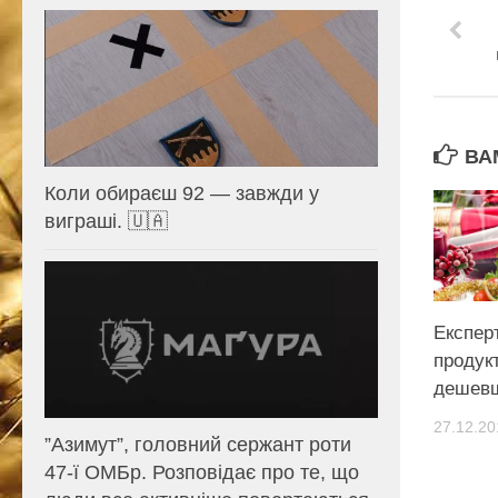
ВА
Коли обираєш 92 — завжди у
виграші. 🇺🇦
Експерт
продук
дешев
27.12.20
⁨”Азимут”, головний сержант роти
47-ї ОМБр. Розповідає про те, що