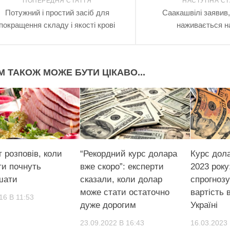
ПОПЕРЕДНЯ СТАТТЯ
НАСТУПНА СТ
Потужний і простий засіб для
Саакашвілі заявив
покращення складу і якості крові
наживається на
М ТАКОЖ МОЖЕ БУТИ ЦІКАВО...
 розповів, коли
“Рекордний курс долара
Курс дола
ти почнуть
вже скоро”: експерти
2023 року
шати
сказали, коли долар
спрогноз
може стати остаточно
вартість 
16 В 11:53
дуже дорогим
Україні
23.09.2022 В 16:43
16.03.2023 