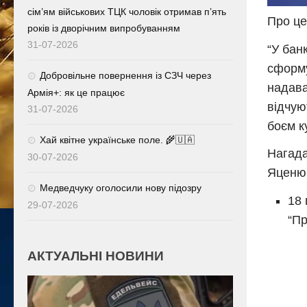
сім’ям військових ТЦК чоловік отримав п’ять
Про це
років із дворічним випробуванням
31-07-2026
“У бан
сформу
Добровільне повернення із СЗЧ через
надава
Армія+: як це працює
відчую
31-07-2026
боєм к
Хай квітне українське поле. 🌾🇺🇦
Нагада
30-07-2026
Яценюк
Медведчуку оголосили нову підозру
18 
29-07-2026
“Пр
АКТУАЛЬНІ НОВИНИ