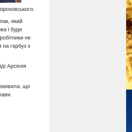
ороховського.
пак, який
ва і буде
вробітники не
 на гарбуз з
ді Арсенія
 заявила, що
жави.