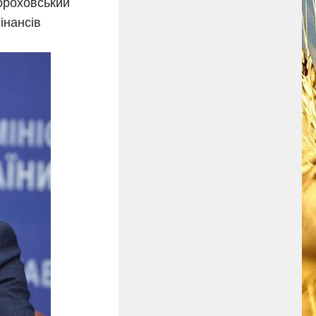
ороховський
інансів