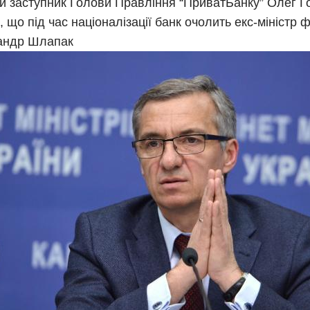
 заступник Голови Правління “ПриватБанку” Олег Г
, що під час націоналізації банк очолить екс-міністр ф
андр Шлапак