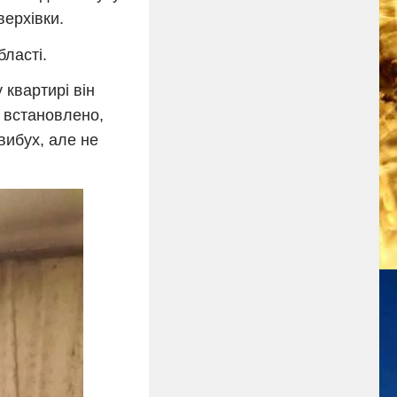
верхівки.
бласті.
 квартирі він
 встановлено,
вибух, але не