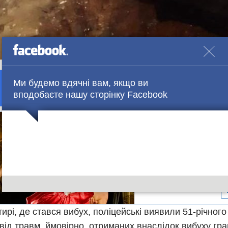
Підтримай нашу сторінку в Facebook.
Ми будемо вдячні вам, якщо ви
вподобаєте нашу сторінку Facebook
тирі, де стався вибух, поліцейські виявили 51-річного
від травм, ймовірно, отриманих внаслідок вибуху гра