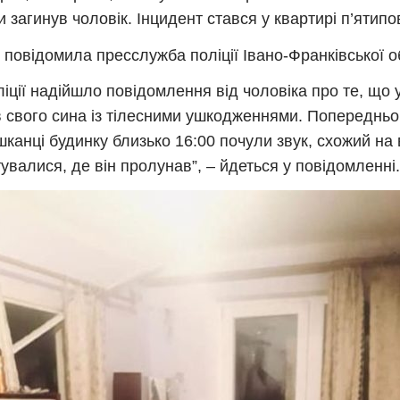
и загинув чоловік. Інцидент стався у квартирі п’ятипо
 повідомила пресслужба поліції Івано-Франківської о
ліції надійшло повідомлення від чоловіка про те, що у
 свого сина із тілесними ушкодженнями. Попередньо
канці будинку близько 16:00 почули звук, схожий на 
тувалися, де він пролунав”, – йдеться у повідомленні.