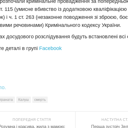
 розпочали кримінальне провадження за попередньо
 ст. 115 (умисне вбивство із додатковою кваліфікаціє
к) і ч. 1 ст. 263 (незаконне поводження зі зброєю, б
вими речовинами) Кримінального кодексу України.
ах досудового розслідування будуть встановлені всі 
е деталі в групі
Facebook
ло.
граната
Калуш
смерть
ПОПЕРЕДНЯ СТАТТЯ
НАСТУПНА СТ
Розумна і красива, жила з мамою:
Перша зустріч Зел