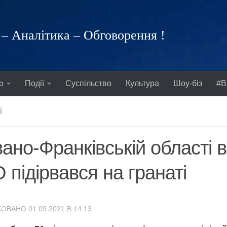
– Аналітика – Обговорення !
о
Події
Суспільство
Культура
Шоу-біз
#В
Ї
вано-Франківській області 
 підірвався на гранаті
ОВАНО 01.09.2021 В 14:13