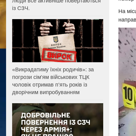
люди все активніше повертаються
із СЗЧ.
На міс
направ
«Викрадатиму їхніх родичів»: за
погрози сім’ям військових ТЦК
чоловік отримав п’ять років із
дворічним випробуванням