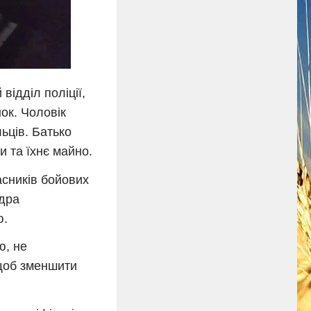
відділ поліції,
ок. Чоловік
льців. Батько
и та їхнє майно.
сників бойових
ндра
ю.
ю, не
 щоб зменшити