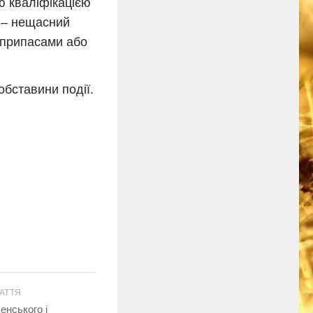
ю кваліфікацією
ю – нещасний
оєприпасами або
обставини події.
АТТЯ
енського і