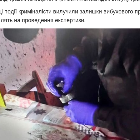
ці події криміналісти вилучили залишки вибухового п
лять на проведення експертизи.