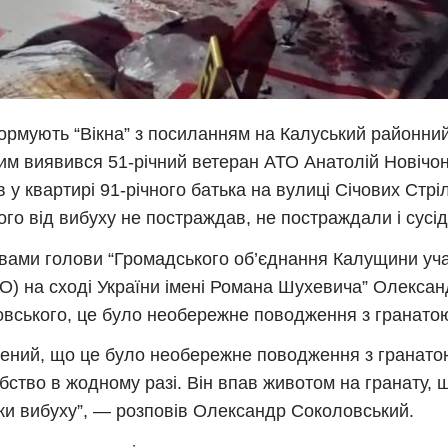
ормують “Вікна” з посиланням на Калуський районний 
им виявився 51-річний ветеран АТО Анатолій Новічон
в у квартирі 91-річного батька на вулиці Січових Стрі
ого від вибуху не постраждав, не постраждали і сусід
вами голови “Громадського об’єднання Калущини уча
ТО) на сході України імені Романа Шухевича” Олекса
вського, це було необережне поводження з гранато
ений, що це було необережне поводження з гранато
бство в жодному разі. Він впав животом на гранату,
ки вибуху”, — розповів Олександр Соколовський.