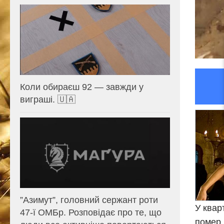
Коли обираєш 92 — завжди у
виграші. 🇺🇦
⁨”Азимут”, головний сержант роти
У квар
47-ї ОМБр. Розповідає про те, що
помер 