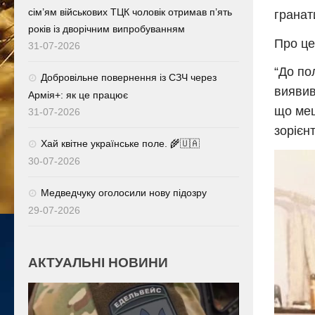
сім’ям військових ТЦК чоловік отримав п’ять
гранат
років із дворічним випробуванням
Про це
31-07-2026
“До по
Добровільне повернення із СЗЧ через
виявив
Армія+: як це працює
що меш
31-07-2026
зорієн
Хай квітне українське поле. 🌾🇺🇦
30-07-2026
Медведчуку оголосили нову підозру
29-07-2026
АКТУАЛЬНІ НОВИНИ