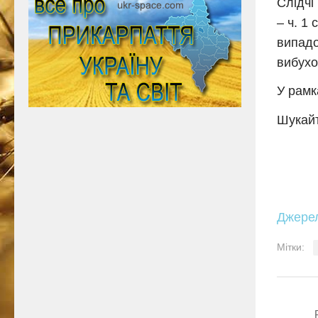
Слідчі
– ч. 1
випадо
вибухо
У рамк
Шукайт
Джере
Мітки: