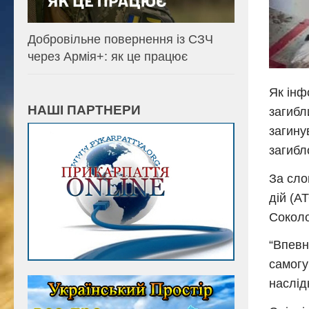
Добровільне повернення із СЗЧ
через Армія+: як це працює
Як інф
НАШІ ПАРТНЕРИ
загибл
загину
загибл
За сло
дій (А
Соколо
“Впевн
самогу
наслід