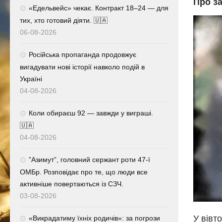
Про за
«Едельвейс» чекає. Контракт 18–24 — для
тих, хто готовий діяти. 🇺🇦
06-08-2026
Російська пропаганда продовжує
вигадувати нові історії навколо подій в
Україні
04-08-2026
Коли обираєш 92 — завжди у виграші.
🇺🇦
04-08-2026
⁨”Азимут”, головний сержант роти 47-ї
ОМБр. Розповідає про те, що люди все
активніше повертаються із СЗЧ.
03-08-2026
У вівт
«Викрадатиму їхніх родичів»: за погрози