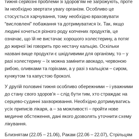
тижня серйозні проблеми зі здоров’ям не загрожують, проте
їм необхідно звертати увагу організм. Особливо це
Трагедії
стосується харчування, тому необхідно враховувати
Курйози
“висловлені” побажання та дотримуватися їх. Так, якщо
Суспільство
людині хочеться різного роду копчених продуктів, це
означає, що їй не вистачає хорошого холестерину, а потяг
Культура
до жирної їжі говорить про нестачу кальцію. Оскільки
названі вище продукти є шкідливими для організму, то – у
Шоу-біз
разі холестерину – їх можна замінити авокадо, червоною
#Війна
рибою, оливками та горіхами, а у разі з кальцієм – сиром,
кунжутом та капустою броколі.
У другій половині тижня особливо обережними – і уважними
до стану свого здоров’я – слід бути тим, хто страждає на
серцево-судинні захворювання. Необхідно дотримуватись
усіх приписів лікаря, а – за можливості – пройти нове
медичне обстеження, дані якого дозволять уточнити схему
лікування.
Близнятам (22.05 – 21.06), Ракам (22.06 – 22.07), Стрільцям