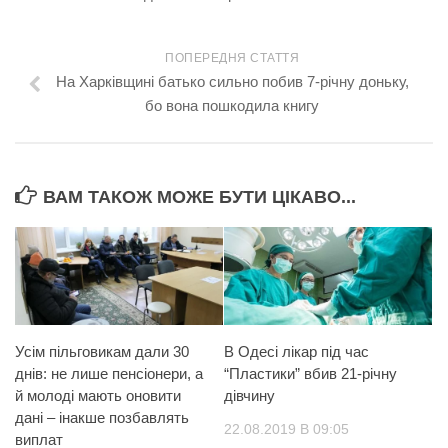
ПОПЕРЕДНЯ СТАТТЯ
На Харківщині батько сильно побив 7-річну доньку,
бо вона пошкодила книгу
ВАМ ТАКОЖ МОЖЕ БУТИ ЦІКАВО...
Усім пільговикам дали 30
В Одесі лікар під час
днів: не лише пенсіонери, а
“Пластики” вбив 21-річну
й молоді мають оновити
дівчину
дані – інакше позбавлять
22.08.2019 В 09:05
виплат