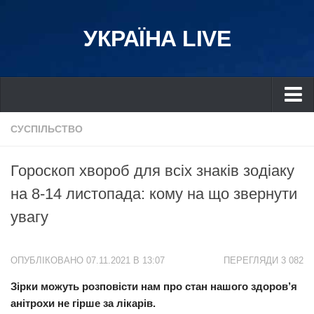
УКРАЇНА LIVE
Україна
СУСПІЛЬСТВО
Київ
Гороскоп хвороб для всіх знаків зодіаку
Дніпро
на 8-14 листопада: кому на що звернути
Львів
увагу
Івано-Франківськ
Харків
ОПУБЛІКОВАНО 07.11.2021 В 13:07
ПЕРЕГЛЯДИ 3 082
Донбас
Зірки можуть розповісти нам про стан нашого здоров’я
Одеса
анітрохи не гірше за лікарів.
Схід