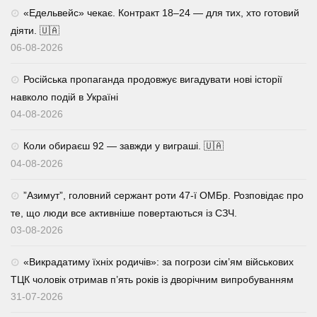
«Едельвейс» чекає. Контракт 18–24 — для тих, хто готовий
діяти. 🇺🇦
06-08-2026
Російська пропаганда продовжує вигадувати нові історії
навколо подій в Україні
04-08-2026
Коли обираєш 92 — завжди у виграші. 🇺🇦
04-08-2026
⁨”Азимут”, головний сержант роти 47-ї ОМБр. Розповідає про
те, що люди все активніше повертаються із СЗЧ.
03-08-2026
«Викрадатиму їхніх родичів»: за погрози сім’ям військових
ТЦК чоловік отримав п’ять років із дворічним випробуванням
31-07-2026