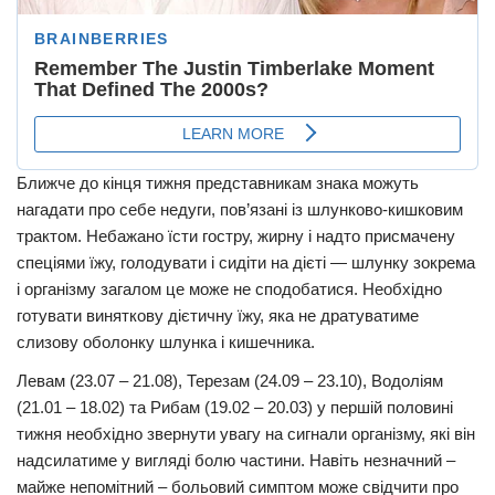
Ближче до кінця тижня представникам знака можуть
нагадати про себе недуги, пов’язані із шлунково-кишковим
трактом. Небажано їсти гостру, жирну і надто присмачену
спеціями їжу, голодувати і сидіти на дієті — шлунку зокрема
і організму загалом це може не сподобатися. Необхідно
готувати виняткову дієтичну їжу, яка не дратуватиме
слизову оболонку шлунка і кишечника.
Левам (23.07 – 21.08), Терезам (24.09 – 23.10), Водоліям
(21.01 – 18.02) та Рибам (19.02 – 20.03) у першій половині
тижня необхідно звернути увагу на сигнали організму, які він
надсилатиме у вигляді болю частини. Навіть незначний –
майже непомітний – больовий симптом може свідчити про