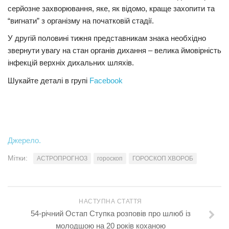
серйозне захворювання, яке, як відомо, краще захопити та
“вигнати” з організму на початковій стадії.
У другій половині тижня представникам знака необхідно
звернути увагу на стан органів дихання – велика ймовірність
інфекцій верхніх дихальних шляхів.
Шукайте деталі в групі
Facebook
Джерело.
Мітки:
АСТРОПРОГНОЗ
гороскоп
ГОРОСКОП ХВОРОБ
НАСТУПНА СТАТТЯ
54-річний Остап Ступка розповів про шлюб із
молодшою на 20 років коханою