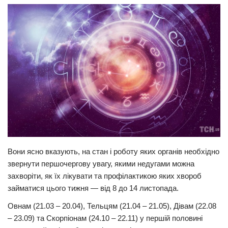
Прикарпаття
Економіка
Політика
Світ
Цікаво
Наука
Технології
Історії
Вони ясно вказують, на стан і роботу яких органів необхідно
Рецепти
звернути першочергову увагу, якими недугами можна
Привітання
захворіти, як їх лікувати та профілактикою яких хвороб
займатися цього тижня — від 8 до 14 листопада.
Здоров’я
Овнам (21.03 – 20.04), Тельцям (21.04 – 21.05), Дівам (22.08
Події
– 23.09) та Скорпіонам (24.10 – 22.11) у першій половині
Кримінал