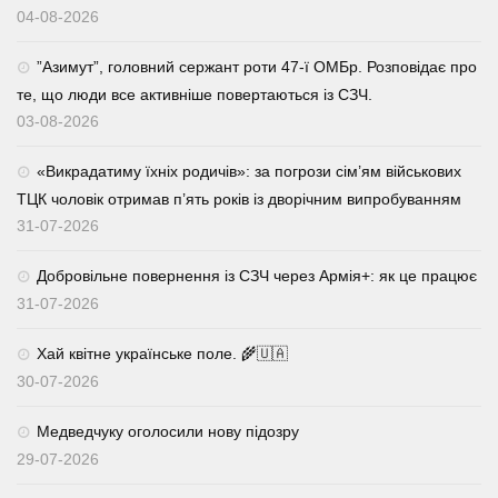
04-08-2026
⁨”Азимут”, головний сержант роти 47-ї ОМБр. Розповідає про
те, що люди все активніше повертаються із СЗЧ.
03-08-2026
«Викрадатиму їхніх родичів»: за погрози сім’ям військових
ТЦК чоловік отримав п’ять років із дворічним випробуванням
31-07-2026
Добровільне повернення із СЗЧ через Армія+: як це працює
31-07-2026
Хай квітне українське поле. 🌾🇺🇦
30-07-2026
Медведчуку оголосили нову підозру
29-07-2026