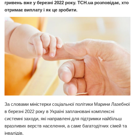
гривень вже у березні 2022 року. ТСН.ua розповідає, хто
Прикарпаття
отримає виплату і як це зробити.
Економіка
Політика
Світ
Цікаво
Наука
Технології
Історії
Рецепти
Привітання
За словами міністерки соціальної політики Марини Лазебної
в березні 2022 року в Україні заплановані комплексні
Здоров’я
системні заходи, які направлені для підтримки найбільш
Події
вразливих верств населення, а саме багатодітних сімей та
інвалідів.
Кримінал