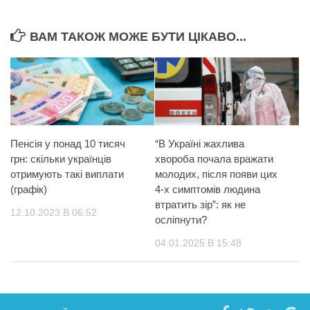
ВАМ ТАКОЖ МОЖЕ БУТИ ЦІКАВО...
Пенсія у понад 10 тисяч
“В Україні жахлива
грн: скільки українців
хвороба почала вражати
отримують такі виплати
молодих, після появи цих
(графік)
4-х симптомів людина
втратить зір”: як не
12.10.2023 В 06:52
осліпнути?
04.01.2025 В 15:48