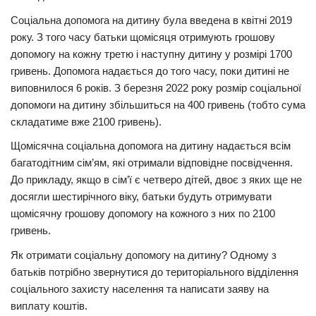
Соціальна допомога на дитину була введена в квітні 2019
Трагедії
року. З того часу батьки щомісяця отримують грошову
Курйози
допомогу на кожну третю і наступну дитину у розмірі 1700
Суспільство
гривень. Допомога надається до того часу, поки дитині не
виповнилося 6 років. З березня 2022 року розмір соціальної
Культура
допомоги на дитину збільшиться на 400 гривень (тобто сума
складатиме вже 2100 гривень).
Шоу-біз
Щомісячна соціальна допомога на дитину надається всім
#Війна
багатодітним сім’ям, які отримали відповідне посвідчення.
До прикладу, якщо в сім’ї є четверо дітей, двоє з яких ще не
досягли шестирічного віку, батьки будуть отримувати
щомісячну грошову допомогу на кожного з них по 2100
гривень.
Як отримати соціальну допомогу на дитину? Одному з
батьків потрібно звернутися до територіального відділення
соціального захисту населення та написати заяву на
виплату коштів.