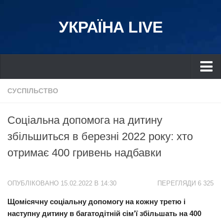
УКРАЇНА LIVE
Україна
СУСПІЛЬСТВО
Київ
Соціальна допомога на дитину
Дніпро
збільшиться в березні 2022 року: хто
Львів
отримає 400 гривень надбавки
Івано-Франківськ
Харків
ОПУБЛІКОВАНО 15.02.2022 В 14:30
ПЕРЕГЛЯДИ 6 325
Донбас
Щомісячну соціальну допомогу на кожну третю і
Одеса
наступну дитину в багатодітній сім’ї збільшать на 400
Схід